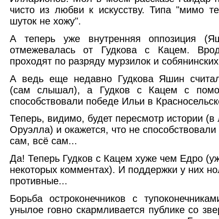
чисто из любви к искусству. Типа "мимо т
шуток не хожу".
А теперь уже внутренняя оппозиция (Я
отмежевалась от Гудкова с Кацем. Вро
проходят по разряду мурзилок и собянинских
А ведь еще недавно Гудкова Яшин счита
(сам слышал), а Гудков с Кацем с пом
способствовали победе Ильи в Красносельск
Теперь, видимо, будет пересмотр истории (в
Оруэлла) и окажется, что не способствовали 
сам, всё сам...
Да! Теперь Гудков с Кацем хуже чем Едро (уж
некоторых комментах). И поддержки у них но
противные...
Борьба остроконечников с тупоконечника
унылое говно скармливается публике со зв