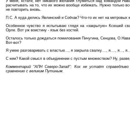
У меня, кстати, нет никакого желания глумиться над командой Нав
расчитывать на то, что их можно вообще избежать. Нужно только вс
не повторить вновь.
П.С. А куда делись Явлинский и Собчак? Что-то их нет на метровых 
Особенное чувство я испытываю глядя на «закрытую» Ксюшей сва
Орле. Вот уж воистину - язык без костей.
Осталось только дождаться помилования Пичугина, Сенцова, О.Навал
Вот-вот?
Я умею разговаривать с властью..., я закрыла свалку...., я...., я..., я
С кем? Какой смысл в объединении с пустым множеством? Ну, разве
Комментарий "АПН Северо-Запад": Кох не устаёт справедлив
сравнению с великим Путиным.