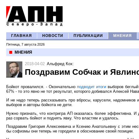
ГЛАВНАЯ
НОВОСТИ
ПУБЛИКАЦИИ
МНЕНИЯ
Пятница, 7 августа 2026
МНЕНИЯ
2018-04-02
Альфред Кох
:
Поздравим Собчак и Явлинс
Бойкот провалился. - Окончательно
подводит итоги
выборов беглый 
67% - то это явно не тот результат, которого добивался Алексей Нав
И не надо теперь рассказывать про вбросы, карусели, надомников 
выборов и авторы бойкота не дети.
Нужно признать, что контригра АП оказалась более эффективна. И 
раз сорвать бойкот и поднять явку. Что властям и удалось.
Поздравим Григория Алексеевича и Ксению Анатольевну с этим нес
бы софизмы они теперь не городили в обоснование своей позиции.