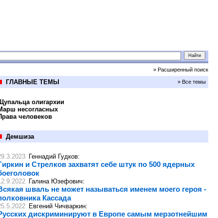
» Расширенный поиск
ГЛАВНЫЕ ТЕМЫ
» Все темы
Щупальца олигархии
Марш несогласных
Права человеков
Демшиза
29.3.2023
Геннадий Гудков
:
Гиркин и Стрелков захватят себе штук по 500 ядерных
боеголовок
12.9.2022
Галина Юзефович
:
Всякая шваль не может называться именем моего героя -
полковника Кассада
25.5.2022
Евгений Чичваркин
:
Русских дискриминируют в Европе самым мерзотнейшим