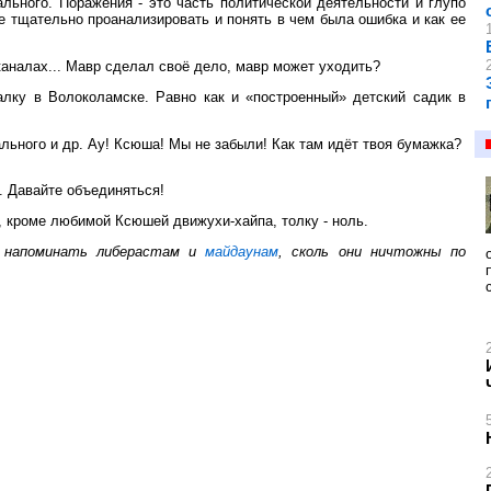
ального. Поражения - это часть политической деятельности и глупо
е тщательно проанализировать и понять в чем была ошибка и как ее
каналах... Мавр сделал своё дело, мавр может уходить?
лку в Волоколамске. Равно как и «построенный» детский садик в
ьного и др. Ау! Ксюша! Мы не забыли! Как там идёт твоя бумажка?
... Давайте объединяться!
, кроме любимой Ксюшей движухи-хайпа, толку - ноль.
о напоминать либерастам и
майдаунам
, сколь они ничтожны по