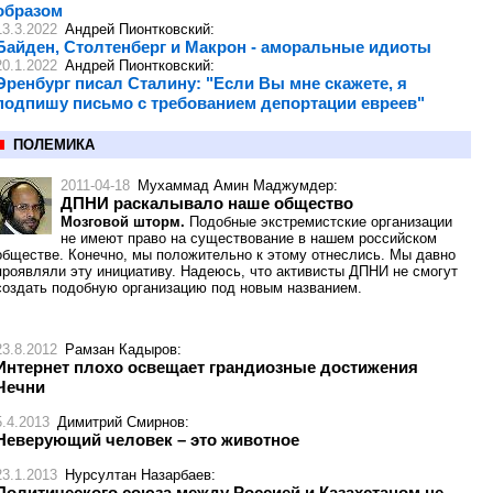
образом
13.3.2022
Андрей Пионтковский
:
Байден, Столтенберг и Макрон - аморальные идиоты
20.1.2022
Андрей Пионтковский
:
Эренбург писал Сталину: "Если Вы мне скажете, я
подпишу письмо с требованием депортации евреев"
ПОЛЕМИКА
2011-04-18
Мухаммад Амин Маджумдер
:
ДПНИ раскалывало наше общество
Мозговой шторм.
Подобные экстремистские организации
не имеют право на существование в нашем российском
обществе. Конечно, мы положительно к этому отнеслись. Мы давно
проявляли эту инициативу. Надеюсь, что активисты ДПНИ не смогут
создать подобную организацию под новым названием.
23.8.2012
Рамзан Кадыров
:
Интернет плохо освещает грандиозные достижения
Чечни
5.4.2013
Димитрий Смирнов
:
Неверующий человек – это животное
23.1.2013
Нурсултан Назарбаев
:
Политического союза между Россией и Казахстаном не