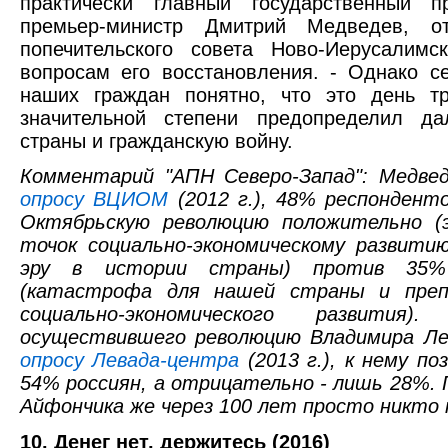
практически главный государственный 
премьер-министр Дмитрий Медведев, от
попечительского совета Ново-Иерусалимс
вопросам его восстановления. - Однако с
наших граждан понятно, что это день тр
значительной степени предопределил д
страны и гражданскую войну.
Комментарий "АПН Северо-Запад": Медвед
опросу ВЦИОМ
(2012 г.), 48% респондент
Октябрьскую революцию положительно (
точок социально-экономическому развити
эру в истории страны) против 35%
(катастрофа для нашей страны и пре
социально-экономического развития
осуществившего революцию Владимира Лен
опросу Левада-центра
(2013 г.), к нему п
54% россиян, а отрицательно - лишь 28%.
Айфончика же через 100 лет просто никто 
10. Денег нет, держитесь (2016)