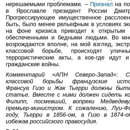
нерешаемыми проблемами. –
Признал
на по
в Ярославле президент России Дмит
Прогрессирующее имущественное расслоен
быть, было менее рельефным в условиях эк
на фоне кризиса приводит к открытым 
обеспеченными и бедными людьми. Во мно
возрождаются вполне, на мой взгляд, экст
классовой борьбе, происходят уличн
террористические акты, а кое-где идут 
гражданские войны.
Комментарий «АПН Северо-Запад»: С
классовой борьбы французские истор
Франсуа Гизо и Жак Тьерри должны быт
статье. Вместе с ними должен сидеть ко
Филипп, посмевший, вопреки Медведеву
премьер-министром. К сожалению, Луи-Ф
году, Тьерри в 1856-ом, а Гизо в 1874-
избежав российского правосудия.