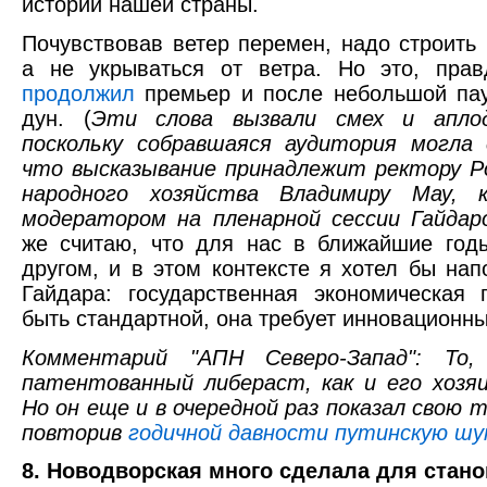
истории нашей страны.
Почувствовав ветер перемен, надо строить
а не укрываться от ветра. Но это, прав
продолжил
премьер и после небольшой пау
дун. (
Эти слова вызвали смех и апло
поскольку собравшаяся аудитория могла 
что высказывание принадлежит ректору Р
народного хозяйства Владимиру Мау, 
модератором на пленарной сессии Гайдар
же считаю, что для нас в ближайшие год
другом, и в этом контексте я хотел бы на
Гайдара: государственная экономическая
быть стандартной, она требует инновационн
Комментарий "АПН Северо-Запад": То
патентованный либераст, как и его хозяи
Но он еще и в очередной раз показал свою 
повторив
годичной давности путинскую шут
8. Новодворская много сделала для стан