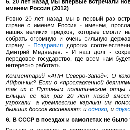
5. 20 лет назад мы впервые встречали нов
именем Россия (2012)
Ровно 20 лет назад мы в первый раз вст
стране с именем Россия - именем, просл
наших великих предков, которые смогли н
собрать огромную и очень сильную держав
страну. -
Поздравил
дорогих соотечествен
Дмитрий Медведев. - И наш долг - сохра
передовое государство, где всем нам буде
интересно работать.
Комментарий «АПН Северо-Запад»: О как
Айфончик? Если о «прославленной деяниями
так их с Путиным политические отцы Г
Ельцин ее как раз 20 лет назад вмест
угрохали, а кремлевские карлики им помо
бывших боссов воспевают: и
одного
, и
друг
6. В СССР в поездах и самолетах не было 
Раньше в поездах и самолетах туалетов