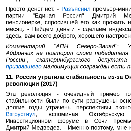
Просто денег нет. -
Разъяснил
премьер-мини
партии "Единая Россия" Дмитрий Ме
пенсионерке, спросившей его как прожить 
месяц. - Найдем деньги - сделаем индекс
здесь, вам всего доброго, хорошего настроен
Комментарий "АПН Северо-Запад": У
Айфончик не повторил слова победителя 
России", екатеринбургского депутат
призвавшего
малоимущих сограждан есть п
11. Россия утратила стабильность из-за О
революции (2017)
Эта революция - очевидный пример тог
стабильности были по сути разрушены осн
долгие годы утрачены перспективы эконо
Взгрустнул
, вспоминая Октябрьскую
Инвестиционном форуме в Сочи премье
Дмитрий Медведев. - Именно поэтому, мне 