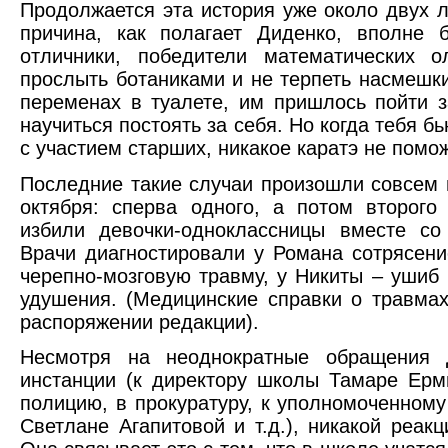
Продолжается эта история уже около двух 
причина, как полагает Диденко, вполне 
отличники, победители математических 
прослыть ботаниками и не терпеть насмешки
переменах в туалете, им пришлось пойти з
научиться постоять за себя. Но когда тебя б
с участием старших, никакое каратэ не пом
Последние такие случаи произошли совсем 
октября: сперва одного, а потом второго
избили девочки-одноклассницы вместе со
Врачи диагностировали у Романа сотрясени
черепно-мозговую травму, у Никиты – ушиб
удушения. (Медицинские справки о травма
распоряжении редакции).
Несмотря на неоднократные обращения 
инстанции (к директору школы Тамаре Ер
полицию, в прокуратуру, к уполномоченном
Светлане Агапитовой и т.д.), никакой реак