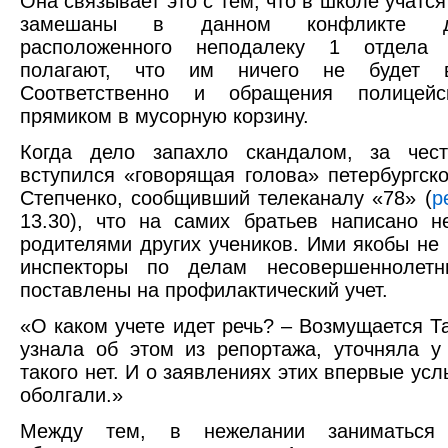
Она связывает это с тем, что в школе учатся
замешаны в данном конфликте де
расположенного неподалеку 1 отдела 
полагают, что им ничего не будет 
Соответственно и обращения полицейс
прямиком в мусорную корзину.
Когда дело запахло скандалом, за чес
вступился «говорящая голова» петербургск
Степченко, сообщивший телеканалу «78» (
р
13.30), что на самих братьев написано н
родителями других учеников. Ими якобы не
инспекторы по делам несовершеннолетн
поставлены на профилактический учет.
«О каком учете идет речь? – Возмущается Т
узнала об этом из репортажа, уточняла у 
такого нет. И о заявлениях этих впервые усл
оболгали.»
Между тем, в нежелании заниматься