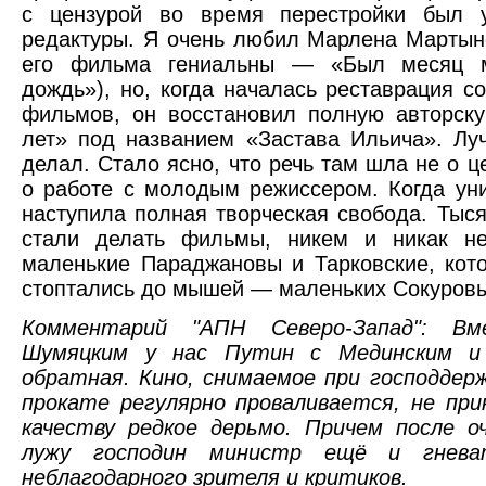
с цензурой во время перестройки был у
редактуры. Я очень любил Марлена Мартын
его фильма гениальны — «Был месяц 
дождь»), но, когда началась реставрация 
фильмов, он восстановил полную авторск
лет» под названием «Застава Ильича». Лу
делал. Стало ясно, что речь там шла не о ц
о работе с молодым режиссером. Когда уни
наступила полная творческая свобода. Тыс
стали делать фильмы, никем и никак н
маленькие Параджановы и Тарковские, кот
стоптались до мышей — маленьких Сокуровы
Комментарий "АПН Северо-Запад": В
Шумяцким у нас Путин с Мединским и
обратная. Кино, снимаемое при господдерж
прокате регулярно проваливается, не при
качеству редкое дерьмо. Причем после о
лужу господин министр ещё и гнев
неблагодарного зрителя и критиков.