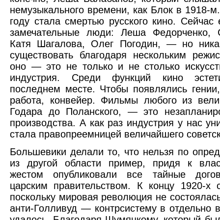
немузыкального времени, как Блок в 1918-м.
году стала смертью русского кино. Сейчас
замечательные люди: Леша Федорченко, 
Катя Шагалова, Олег Погодин, — но ника
существовать благодаря нескольким режи
оно — это не только и не столько искусст
индустрия. Среди функций кино эстет
последнем месте. Чтобы появлялись гении
работа, конвейер. Фильмы любого из вели
Годара до Поланского, — это незапланир
производства. А как раз индустрия у нас ун
стала правопреемницей величайшего советск
Большевики делали то, что нельзя по опре
из другой области пример, придя к вла
жестом опубликовали все тайные догов
царским правительством. К концу 1920-х с
поскольку мировая революция не состоялась
анти-Голливуд — контрсистему в отдельно в
удалось. Благодаря Шумяцкому, который бы