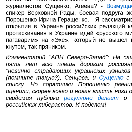
журналистов Сущенко, Агеева? -
Возмуща
спикер Верховной Рады, боевая подруга эк
Порошенко Ирина Геращенко. - Я рассматри
открытия в Украине российских редакций к
протаскивания в Украине идей «русского м
пагаварим» на «Эхе», который не вышел 
кнутом, так пряником.
Комментарий "АПН Северо-Запад": На сам
пять лет всю плешь дорогим россиян
"невинно страдающих украинских узников
(помните такую?), Сенцова, и
Сущенко
с 
списку. Но соратники Порошенко рвени
оценили, скорее всего и новая власть ноги
свидомая публика
регулярно делает
о с
российских либерастов. И поделом!