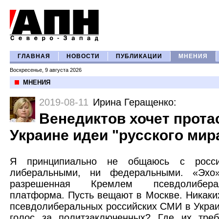
ГЛАВНАЯ
НОВОСТИ
ПУБЛИКАЦИИ
МНЕНИЯ
Воскресенье, 9 августа 2026
МНЕНИЯ
2019-08-11
Ирина Геращенко
:
Венедиктов хочет прота
Украине идеи "русского мир
Я принципиально не общаюсь с росс
либеральными, ни федеральными. «Эхо
разрешенная Кремлем псевдолибер
платформа. Пусть вещают в Москве. Никаки
псевдолиберальных российских СМИ в Украи
голос за политзаключенных? Где их треб