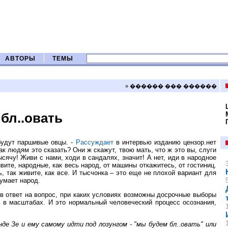
АВТОРЫ
ТЕМЫ
» ������ ��� ������
 бл..овать
будут паршивые овцы. -
Рассуждает
в интервью изданию цензор.нет
ак людям это сказать? Они ж скажут, твою мать, что ж это вы, слуги
ысячу! Живи с нами, ходи в сандалях, значит! А нет, иди в народное
вите, народные, как весь народ, от машины откажитесь, от гостиниц.
 так живите, как все. И тысчонка – это еще не плохой вариант для
думает народ.
н в ответ на вопрос, при каких условиях возможны досрочные выборы
ос в масштабах. И это нормальный человеческий процесс осознания,
де Зе и ему самому идти под лозунгом - "мы будем бл..овать" или