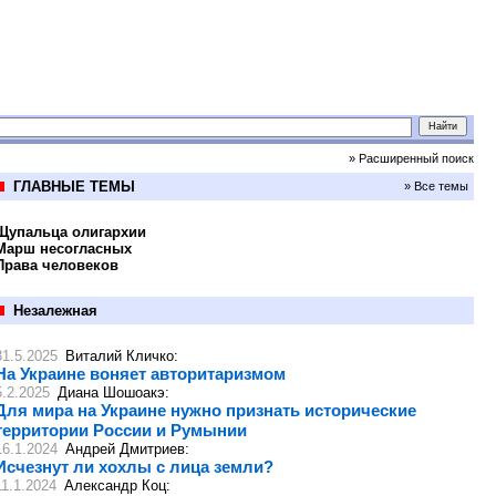
» Расширенный поиск
ГЛАВНЫЕ ТЕМЫ
» Все темы
Щупальца олигархии
Марш несогласных
Права человеков
Незалежная
31.5.2025
Виталий Кличко
:
На Украине воняет авторитаризмом
5.2.2025
Диана Шошоакэ
:
Для мира на Украине нужно признать исторические
территории России и Румынии
16.1.2024
Андрей Дмитриев
:
Исчезнут ли хохлы с лица земли?
11.1.2024
Александр Коц
: