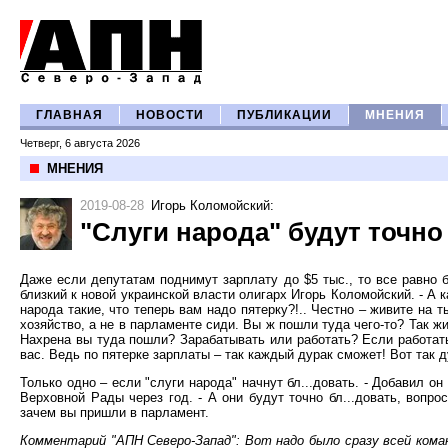
ГЛАВНАЯ
НОВОСТИ
ПУБЛИКАЦИИ
МНЕНИЯ
Четверг, 6 августа 2026
МНЕНИЯ
2019-08-28
Игорь Коломойский
:
"Слуги народа" будут точно
Даже если депутатам поднимут зарплату до $5 тыс., то все равно 
близкий к новой украинской власти олигарх Игорь Коломойский. - А к
народа такие, что теперь вам надо пятерку?!.. Честно – живите на т
хозяйство, а не в парламенте сиди. Вы ж пошли туда чего-то? Так жи
Нахрена вы туда пошли? Зарабатывать или работать? Если работать,
вас. Ведь по пятерке зарплаты – так каждый дурак сможет! Вот так 
Только одно – если "слуги народа" начнут бл...довать. - Добавил о
Верховной Рады через год. - А они будут точно бл...довать, вопр
зачем вы пришли в парламент.
Комментарий "АПН Северо-Запад": Вот надо было сразу всей коман