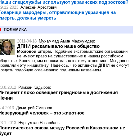
Наши спецслужбы используют украинских подростков?
29.12.2023
Алексей Арестович
:
Товарищи мародеры, отправляющие украинцев на
смерть, должны умереть
ПОЛЕМИКА
2011-04-18
Мухаммад Амин Маджумдер
:
ДПНИ раскалывало наше общество
Мозговой шторм.
Подобные экстремистские организации
не имеют право на существование в нашем российском
обществе. Конечно, мы положительно к этому отнеслись. Мы давно
проявляли эту инициативу. Надеюсь, что активисты ДПНИ не смогут
создать подобную организацию под новым названием.
23.8.2012
Рамзан Кадыров
:
Интернет плохо освещает грандиозные достижения
Чечни
5.4.2013
Димитрий Смирнов
:
Неверующий человек – это животное
23.1.2013
Нурсултан Назарбаев
:
Политического союза между Россией и Казахстаном не
будет