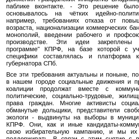
паблике вконтакте. - Это решение был
основывалось на чётких идейно-полити
например, требованиях отказа от повы
возраста, национализации коммерческих ба
монополий, введении рабочего и профсою
производстве. Эти идеи закреплены 
программе" КПРФ, на базе которой с уч
специфики составлялась и платформа к
губернатора СПб.
Все эти требования актуальны и поныне, п
в нашем городе социальные движения и п
коалиции продолжат вместе с коммун
политические, социально-трудовые, жилищ
права граждан. Многие активисты соци
обманутые дольщики, представители своб
экологи - выдвинуты на выборы в муници
КПРФ. Они, как и иные кандидаты-комму
свою избирательную кампанию, и мы их
поддерживать. В связи с этим снятие с 