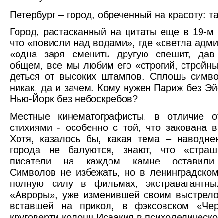
Петербург – город, обреченный на красоту: т
Город, растасканный на цитаты еще в 19-м 
что «повисли над водами», где «светла адми
«одна заря сменить другую спешит, дав
общем, все мы любим его «строгий, стройны
деться от высоких штампов. Сплошь симво
никак, да и зачем. Кому нужен Париж без 
Нью-Йорк без небоскребов?
Местные кинематографисты, в отличие о
стихиями - особенно с той, что закована в
Хотя, казалось бы, какая тема – наводне
города не балуются, знают, что «страш
писатели на каждом камне оставили 
Символов не избежать, но в ленинградском
полную силу в фильмах, экстравагантн
«Авроры», уже изменившей своим выстрело
вставшей на прикол, в фэксовском «Че
круговерти колонн Исаакия в психоделическ