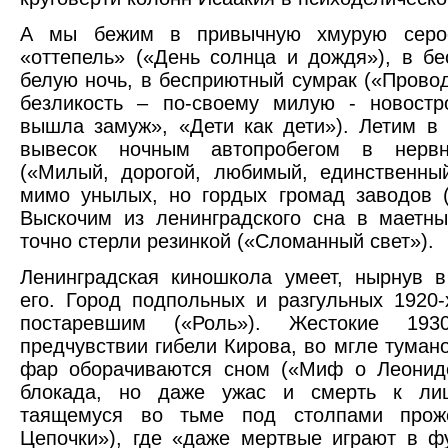
А мы бежим в привычную хмурую серос
«оттепель» («День солнца и дождя»), в 
белую ночь, в бесприютный сумрак («Прово
безликость – по-своему милую - новостр
вышла замуж», «Дети как дети»). Летим в
вывесок ночным автопробегом в нерв
(«Милый, дорогой, любимый, единственны
мимо унылых, но гордых громад заводов (
Выскочим из ленинградского сна в маетны
точно стерли резинкой («Сломанный свет»).
Ленинградская киношкола умеет, нырнув 
его. Город подпольных и разгульных 1920-
постаревшим («Роль»). Жестокие 193
предчувствии гибели Кирова, во мгле туман
фар оборачиваются сном («Миф о Леониде
блокада, но даже ужас и смерть к лицу
таящемуся во тьме под столпами проже
Цепочки»), где «даже мертвые играют в ф