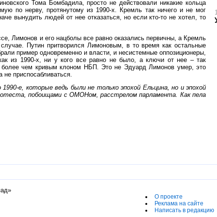
киновского Тома Бомбадила, просто не действовали никакие кольца
мую по нерву, протянутому из 1990-х. Кремль так ничего и не мог
наче вынудить людей от нее отказаться, но если кто-то не хотел, то
е, Лимонов и его нацболы все равно оказались первичны, а Кремль
м случае. Путин притворился Лимоновым, в то время как остальные
брали пример одновременно и власти, и несистемные оппозиционеры,
ак из 1990-х, ни у кого все равно не было, а ключи от нее – так
 более чем кривым клоном НБП. Это не Эдуард Лимонов умер, это
а не приспосабливаться.
1990-е, которые ведь были не только эпохой Ельцина, но и эпохой
ротеста, побоищами с ОМОНом, расстрелом парламента. Как пела
пад»
О проекте
Реклама на сайте
Написать в редакцию