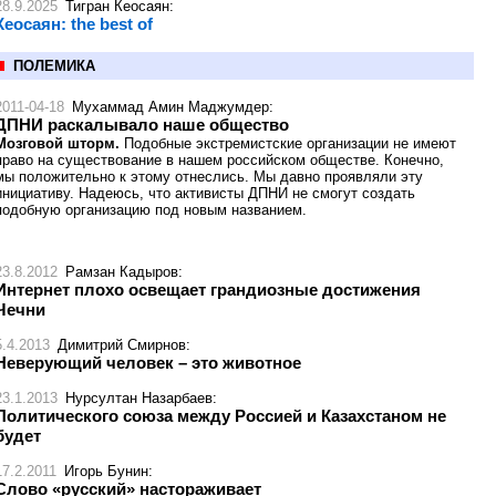
28.9.2025
Тигран Кеосаян
:
Кеосаян: the best of
ПОЛЕМИКА
2011-04-18
Мухаммад Амин Маджумдер
:
ДПНИ раскалывало наше общество
Мозговой шторм.
Подобные экстремистские организации не имеют
право на существование в нашем российском обществе. Конечно,
мы положительно к этому отнеслись. Мы давно проявляли эту
инициативу. Надеюсь, что активисты ДПНИ не смогут создать
подобную организацию под новым названием.
23.8.2012
Рамзан Кадыров
:
Интернет плохо освещает грандиозные достижения
Чечни
5.4.2013
Димитрий Смирнов
:
Неверующий человек – это животное
23.1.2013
Нурсултан Назарбаев
:
Политического союза между Россией и Казахстаном не
будет
17.2.2011
Игорь Бунин
:
Слово «русский» настораживает