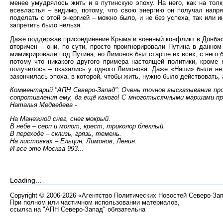
менее умудрялось жить и в путинскую эпоху. На него, как на тол
всевластья – видимо, потому, что свою энергию он получал напря
поделать с этой энергией – можно было, и не без успеха, так или и
запретить было нельзя.
Даже поддержав присоединение Крыма и военный конфликт в Донбасс
вторичен – они, по сути, просто проигнорировали Путина в данно
мимикрировали под Путина; но Лимонов был старше их всех, с него 
потому что никакого другого примера настоящей политики, кроме к
получилось – оказались у одного Лимонова. Даже «Наши» были не
закончилась эпоха, в которой, чтобы жить, нужно было действовать, 
Комментарий "АПН Северо-Запад": Очень точное высказывание про 
сопротивления ему, да ещё какого! С многотысячными маршами п
Наталья Медведева -
На Манежной снег, снег мокрый.
В небе – серп и молот, крест, триколор блеклый.
В переходе – склизь, грязь, темень.
На листовках – Ельцин, Лимонов, Ленин.
И все это Москва 993…
Loading...
Copyright
©
2006-2026 «Агентство Политических Новостей Северо-За
При полном или частичном использовании материалов,
ссылка на "АПН Северо-Запад" обязательна