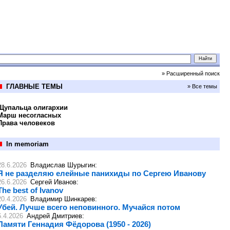
» Расширенный поиск
ГЛАВНЫЕ ТЕМЫ
» Все темы
Щупальца олигархии
Марш несогласных
Права человеков
In memoriam
28.6.2026
Владислав Шурыгин
:
Я не разделяю елейные панихиды по Сергею Иванову
26.6.2026
Сергей Иванов
:
The best of Ivanov
20.4.2026
Владимир Шинкарев
:
Убей. Лучше всего неповинного. Мучайся потом
6.4.2026
Андрей Дмитриев
:
Памяти Геннадия Фёдорова (1950 - 2026)