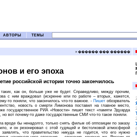
АВТОРЫ
ТЕМЫ
» ������ ��� ������
онов и его эпоха
етие российской истории точно закончилось
таких, как он, больше уже не будет. Справедливо, между прочим,
ова с ним враждовал (искренне или по работе – вторых, кажется,
чему-то поняли, что закончилось что-то важное. -
Пишет
обозрватель
ентство, новость о смерти Лимонова поставил на главное место,
аже государственное РИА «Новости» пишет текст «памяти Эдуарда
, но вот почему-то даже государственные СМИ что-то такое поняли.
а вроде бы ненадолго, только снять фильм об оппозиции по заказу
лило, и он резонировал с этой гудящей и бестолковой атмосферой
 заявлять, что правительство никуда не годится, что его нужно
Фронт национального спасения – спасения, конечно же, России от