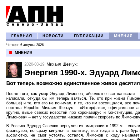
ГЛАВНАЯ
НОВОСТИ
ПУБЛИКАЦИИ
МНЕНИЯ
Четверг, 6 августа 2026
МНЕНИЯ
2020-03-19
Михаил Шевчук
:
Энергия 1990-х. Эдуард Лим
Вот теперь возможно единственное живое десятил
После того, как умер Эдуард Лимонов, абсолютно все написали – 
написали, откуда бы им теперь взяться. Те, кто при жизни Лимон
больше) и те, кто его не понимал, и те, кто им восхищался, все по
портала Republic Михаил Шевчук. - «Интерфакс», официальное аг
крупно, выше свежих новостей про коронавирус и Конституцию, д
Лимонова» – нет у государства никаких причин скорбеть по Лимонову
В Россию Эдуард Савенко вернулся из эмиграции в 1992-м – сначал
французов, но сразу кинулся в политику; все тогда в стране бур
абсолютно, не смог устоять, остался. Лимонов с ходу начинает
уничтожить, «раздавить спекулянтов-бизнесменов», вступает во 