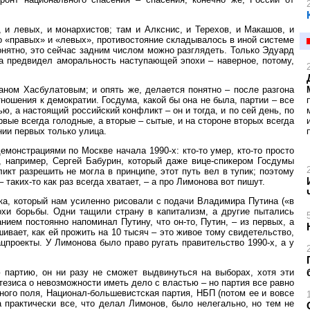
и левых, и монархистов; там и Алкснис, и Терехов, и Макашов, и
о «правых» и «левых», противостояние складывалось в иной системе
онятно, это сейчас задним числом можно разглядеть. Только Эдуард
ала предвидел аморальность наступающей эпохи – наверное, потому,
аном Хасбулатовым; и ⁠опять же, делается понятно ⁠– после разгона
тношения к демократии. Госдума, какой бы ⁠она не была, партии – все
ю, а настоящий российский конфликт – он и тогда, и по сей день, по
вые всегда голодные, а вторые – сытые, и на стороне вторых всегда
нии первых только улица.
монстрациями по Москве начала 1990-х: кто-то умер, кто-то просто
к, например, Сергей Бабурин, который даже вице-спикером Госдумы
икт разрешить не могла в принципе, этот путь вел в тупик; поэтому
таких-то как раз всегда хватает, – а про Лимонова вот пишут.
бка, который нам усиленно рисовали с подачи Владимира Путина («в
охи борьбы. Одни тащили страну в капитализм, а другие пытались
ием постоянно напоминал Путину, что он-то, Путин, – из первых, а
шивает, как ей прожить на 10 тысяч – это живое тому свидетельство,
цпроекты. У Лимонова было право ругать правительство 1990-х, а у
партию, он ни разу не сможет выдвинуться на выборах, хотя эти
тезиса о невозможности иметь дело с властью – но партия все равно
ного поля, Национал-большевистская партия, НБП (потом ее и вовсе
а практически все, что делал Лимонов, было нелегально, но тем не