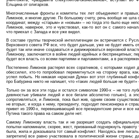
Ельцина от олигархов.
Многочисленные фронты и комитеты тех лет объединяют и правых, 
Лимонов, и многие другие. По большому счету, речь вообще не шла 
координат, между «старым» и «новым» – но тогда это было еще неп
Лимонов, наверное, это и чувствовал, как-то вот он с самого нач
что приехал c Запада и все уже видел.
В составе ⁠группы творческой интеллигенции он встречается с Русл
Верховного совета ⁠РФ все, что будет ⁠дальше, уже не будет иметь о
будет ⁠так или иначе создаваться и дирижироваться верховной власть
Лимонову, заключается в войне людей идейных и беспринципных; пер
будет вся власть со всеми партиями и парламентами, а в распоряже
Постепенно Лимонов растерял всех соратников, с которыми ходил де
обессилел, кто-то попробовал переметнуться на сторону врага, ка
успел побыть. Но никакая «красная Дума» вот этот глубинный конфл
про Бабурина никто не напишет, что «таких людей больше не будет» – 
Только он за все эти годы и остался символом 1990-х – не того лу
девяностые убивали людей и все бегали абсолютно голые»), а эп
сопротивляться, и Лимонов, пока был жив, одним своим существован
не вторых; и когда к нему, президенту, подходит пенсионерка и спра
привет из 1990-х, перевешивающий все президентские речи и все на
Путина такого права на самом деле нет.
Самому Лимонову власть так и не разрешит создать официальную 
попытки напоминали, скорее, жест, призванный подчеркнуть правоту 
была, жила и доказывала тот самый конфликт. Находясь вне легаль
запретили) все равно участвовала в политической жизни страны; д