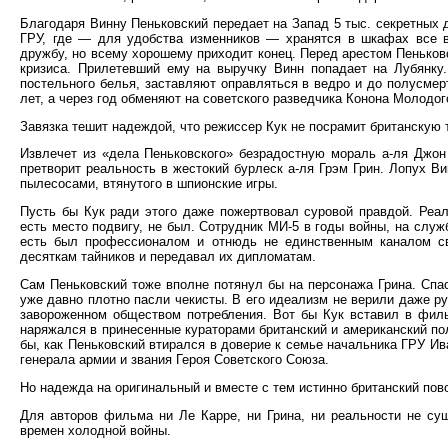
Благодаря Винну Пеньковский передает на Запад 5 тыс. секретных 
ГРУ, где — для удобства изменников — хранятся в шкафах все в
дружбу, но всему хорошему приходит конец. Перед арестом Пеньков
кризиса. Прилетевший ему на выручку Винн попадает на Лубянку
постельного белья, заставляют оправляться в ведро и до полусмер
лет, а через год обменяют на советского разведчика Конона Молодог
Завязка тешит надеждой, что режиссер Кук не посрамит британскую 
Извлечет из «дела Пеньковского» безрадостную мораль а-ля Джон
претворит реальность в жестокий бурлеск а-ля Грэм Грин. Лопух В
пылесосами, втянутого в шпионские игры.
Пусть бы Кук ради этого даже пожертвовал суровой правдой. Реал
есть место подвигу, не был. Сотрудник МИ-5 в годы войны, на служ
есть был профессионалом и отнюдь не единственным каналом св
десяткам тайников и передавал их дипломатам.
Сам Пеньковский тоже вполне потянул бы на персонажа Грина. Спас
уже давно плотно пасли чекисты. В его идеализм не верили даже р
завороженном обществом потребления. Вот бы Кук вставил в филь
наряжался в принесенные кураторами британский и американский по
бы, как Пеньковский втирался в доверие к семье начальника ГРУ Ив
генерала армии и звания Героя Советского Союза.
Но надежда на оригинальный и вместе с тем истинно британский пов
Для авторов фильма ни Ле Карре, ни Грина, ни реальности не сущ
времен холодной войны.