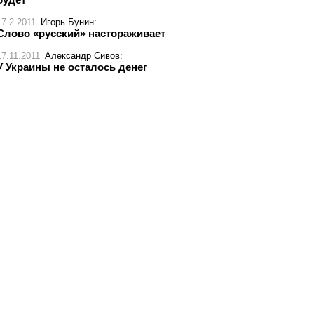
17.2.2011
Игорь Бунин
:
Слово «русский» настораживает
17.11.2011
Александр Сивов
:
У Украины не осталось денег