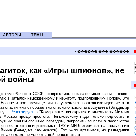
АВТОРЫ
ТЕМЫ
» ������ ��� ������
агиток, как «Игры шпионов», не
ой войны
где там обычно в СССР совершались показательные казни - чекист
пулю в затылок изможденному и избитому подполковнику Попову. Это
Неаппетитное зрелище лишь укрепляет полковника-идеалиста и
ии спасти мир от социально опасного психопата Хрущева (Владимир
йну. -
Рецензирует
в "Комерсанте" кинокритик и мыслитель Михаил
 Москве проще простого: Пеньковскому надо только подловить в
руя их проникновенным взглядом, попросить занести в посольство
нного агента-инициативника, ЦРУ и МИ-6 отряжают на связь с ним
Винна (Бенедикт Камбербэтч). Тот было артачится, но разведчики
ни, а он даже не успеет с ней попрощаться.