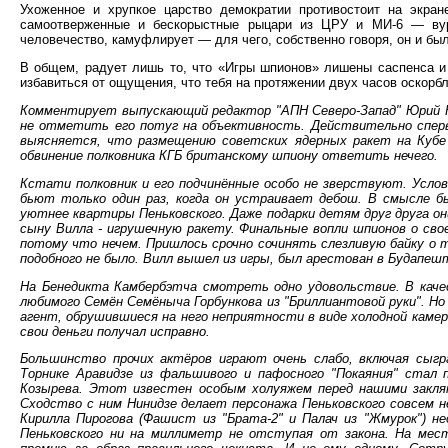
Ухоженное и хрупкое царство демократии противостоит на экра
самоотверженные и бескорыстные рыцари из ЦРУ и МИ-6 — вур
человечество, камуфлирует — для чего, собственно говоря, он и бы
В общем, радует лишь то, что «Игры шпионов» лишены саспенса и 
избавиться от ощущения, что тебя на протяжении двух часов оскорбл
Комментирует выпускающий редактор "АПН Северо-Запад" Юрий Н
не отметить его потуг на объективность. Действительно сперв
выясняется, что размещению советских ядерных ракет на Кубе
обвинение полковника КГБ британскому шпиону ответить нечего.
Кстати полковник и его подчинённые особо не зверствуют. Усло
бьют только один раз, когда он устраивает дебош. В смысле б
уютнее квартиры Пеньковского. Даже подарки детям друг друга они
сыну Вилла - игрушечную ракету. Финальные вопли шпионов о сво
потому что нечем. Пришлось срочно сочинять слезливую байку о т
подобного не было. Вилл вышел из игры, был арестован в Будапешт
На Бенедикта Камбербэтча смотреть одно удовольствие. В каче
любимого Семён Семёныча Горбункова из "Бриллиантовой руки". Н
агент, обрушившиеся на него неприятности в виде холодной камер
свои деньги получал исправно.
Большинство прочих актёров играют очень слабо, включая сыгр
Торнике Аравидзе из фальшивого и пафосного "Покаяния" стал 
Козырева. Этот известен особым холуяжем перед нашими закля
Сходство с ним Нинидзе делает персонажа Пеньковского совсем н
Кирилла Пирогова (Фашист из "Брата-2" и Палач из "Жмурок") н
Пеньковского ни на миллиметр не отступая от закона. На мес