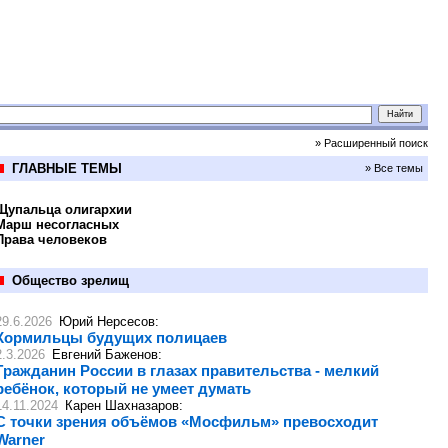
» Расширенный поиск
ГЛАВНЫЕ ТЕМЫ
» Все темы
Щупальца олигархии
Марш несогласных
Права человеков
Общество зрелищ
29.6.2026
Юрий Нерсесов
:
Кормильцы будущих полицаев
2.3.2026
Евгений Баженов
:
Гражданин России в глазах правительства - мелкий
ребёнок, который не умеет думать
14.11.2024
Карен Шахназаров
:
С точки зрения объёмов «Мосфильм» превосходит
Warner