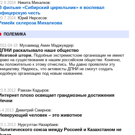
22.8.2024
Никита Михалков
:
В фильме «Сибирский цирюльник» я воспевал
офицерскую честь
20.7.2024
Юрий Нерсесов
:
Ремейк склероза Михалкова
ПОЛЕМИКА
2011-04-18
Мухаммад Амин Маджумдер
:
ДПНИ раскалывало наше общество
Мозговой шторм.
Подобные экстремистские организации не имеют
право на существование в нашем российском обществе. Конечно,
мы положительно к этому отнеслись. Мы давно проявляли эту
инициативу. Надеюсь, что активисты ДПНИ не смогут создать
подобную организацию под новым названием.
23.8.2012
Рамзан Кадыров
:
Интернет плохо освещает грандиозные достижения
Чечни
5.4.2013
Димитрий Смирнов
:
Неверующий человек – это животное
23.1.2013
Нурсултан Назарбаев
:
Политического союза между Россией и Казахстаном не
будет