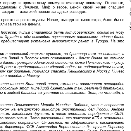
не серому и промозглому коммунистическому кошмару. Отважные,
далакам с Лубянки. Миф о герое, ценой своей жизни спасшем
л создан — жестокий провал западных разведок.
просто-напросто скучны. Иначе, выходя из кинотеатра, было бы не
яли за твои же деньги.
ерсесов: Фильм старается быть антисоветским, однако не могу
а Хрущёв в нём выглядит агрессивным параноиком, однако далее
 предшествует установка американских ракет в Турции. На это
вия в советской тюрьме суровые, но британца там не пытают, а
ыта Запад и Восток мало отличаются - домик Вилла не намного
 дарят примерно одинаковой ценности, дочке Пеньковского - куклу,
ей роли в предотвращении ядерной войны не подтверждены ничем,
ом как британец помчался спасать Пеньковского в Москву. Ничего
е и передан в Москву.
стве шпиона Вилл порой нелеп, смешон и напоминает всенародно
о поскольку этот милейший джентльмен таки реальный британский
ы и жидкой баланды сочувствия не вызывают. Знал, на что шёл, и
авшего Пеньковского Мераба Нинидзе. Забавно, что с возрастом
похож на ельцинского министра иностранных дел России Андрея
тыми западными друзьями и после отставки перебрался в США.
есимпатичным. Зато расколовший его полковник КГБ в исполнении
еожиданно понравился. Он жесток, но эффективен и раскалывает
те директора ФСБ Александра Бортникова я бы вручил Пирогову