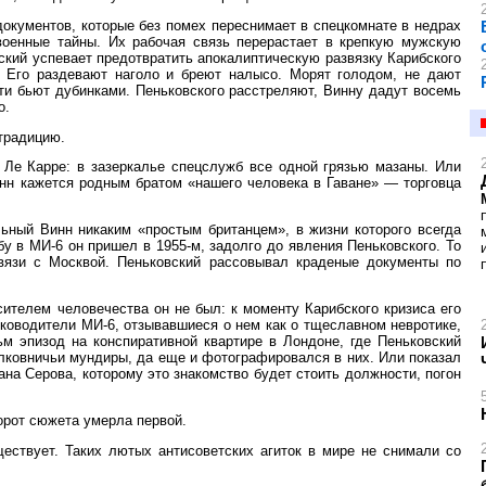
документов, которые без помех переснимает в спецкомнате в недрах
оенные тайны. Их рабочая связь перерастает в крепкую мужскую
ский успевает предотвратить апокалиптическую развязку Карибского
. Его раздевают наголо и бреют налысо. Морят голодом, не дают
ти бьют дубинками. Пеньковского расстреляют, Винну дадут восемь
о.
традицию.
 Ле Карре: в зазеркалье спецслужб все одной грязью мазаны. Или
инн кажется родным братом «нашего человека в Гаване» — торговца
ьный Винн никаким «простым британцем», в жизни которого всегда
бу в МИ-6 он пришел в 1955-м, задолго до явления Пеньковского. То
язи с Москвой. Пеньковский рассовывал краденые документы по
ителем человечества он не был: к моменту Карибского кризиса его
уководители МИ-6, отзывавшиеся о нем как о тщеславном невротике,
м эпизод на конспиративной квартире в Лондоне, где Пеньковский
лковничьи мундиры, да еще и фотографировался в них. Или показал
ана Серова, которому это знакомство будет стоить должности, погон
орот сюжета умерла первой.
ествует. Таких лютых антисоветских агиток в мире не снимали со