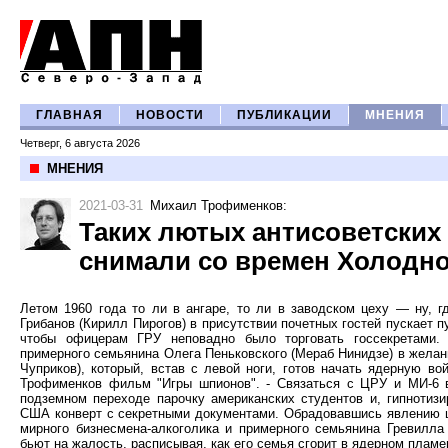
ГЛАВНАЯ
НОВОСТИ
ПУБЛИКАЦИИ
МНЕНИЯ
Четверг, 6 августа 2026
МНЕНИЯ
2021-03-31
Михаил Трофименков
:
Таких лютых антисоветских 
снимали со времен Холодн
Летом 1960 года то ли в ангаре, то ли в заводском цеху — ну, 
Грибанов (Кирилл Пирогов) в присутствии почетных гостей пускает 
чтобы офицерам ГРУ неповадно было торговать госсекретами. 
примерного семьянина Олега Пеньковского (Мераб Нинидзе) в желан
Чуприков), который, встав с левой ноги, готов начать ядерную во
Трофименков фильм "Игры шпионов". - Связаться с ЦРУ и МИ-6 в
подземном переходе парочку американских студентов и, гипнотизи
США конверт с секретными документами. Обрадовавшись явлению це
мирного бизнесмена-алкоголика и примерного семьянина Гревилла 
бьют на жалость, расписывая, как его семья сгорит в ядерном пламе