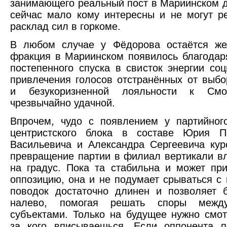
занимающего реальный пост в Мариинском д
сейчас мало кому интересны и не могут р
расклад сил в горкоме.
В любом случае у Фёдорова остаётся же
фракция в Мариинском появилось благодаря
постепенного спуска в свисток энергии со
привлечения голосов отстранённых от выбо
и безукоризненной лояльности к Смо
чрезвычайно удачной.
Впрочем, чудо с появлением у партийног
центристского блока в составе Юрия П
Васильевича и Александра Сергеевича кур
превращение партии в филиал вертикали вл
на градус. Пока та стабильна и может пр
оппозицию, она и не подумает срываться с
поводок достаточно длинен и позволяет 
налево, помогая решать споры между
субъектами. Только на будущее нужно смот
за кого вписываешься. Если оппонента п