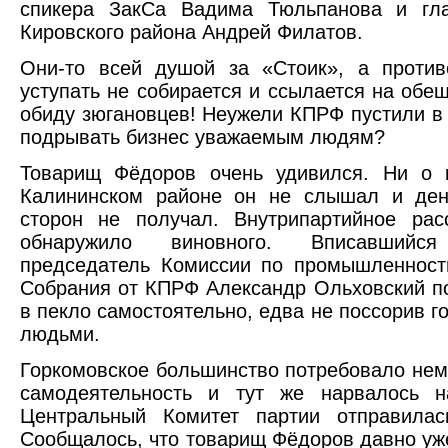
спикера ЗакСа Вадима Тюльпанова и гл
Кировского района Андрей Филатов.
Они-то всей душой за «Стоик», а против
уступать не собирается и ссылается на обе
обиду зюгановцев! Неужели КПРФ пустили в
подрывать бизнес уважаемым людям?
Товарищ Фёдоров очень удивился. Ни о 
Калининском районе он не слышал и ден
сторон не получал. Внутрипартийное рас
обнаружило виновного. Вписавший
председатель Комиссии по промышленност
Собрания от КПРФ Александр Ольховский по
в пекло самостоятельно, едва не поссорив 
людьми.
Горкомовское большинство потребовало нем
самодеятельность и тут же нарвалось н
Центральный Комитет партии отправилас
Сообщалось, что товарищ Фёдоров давно уж