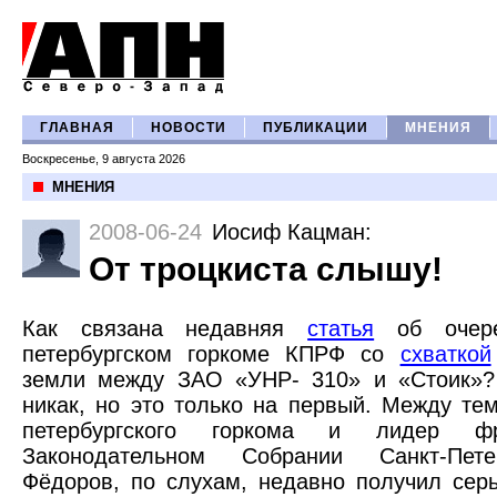
ГЛАВНАЯ
НОВОСТИ
ПУБЛИКАЦИИ
МНЕНИЯ
Воскресенье, 9 августа 2026
МНЕНИЯ
2008-06-24
Иосиф Кацман
:
От троцкиста слышу!
Как связана недавняя
статья
об очере
петербургском горкоме КПРФ со
схваткой
земли между ЗАО «УНР- 310» и «Стоик»?
никак, но это только на первый. Между те
петербургского горкома и лидер 
Законодательном Собрании Санкт-Пет
Фёдоров, по слухам, недавно получил сер