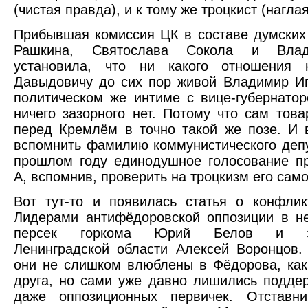
(чистая правда), и к тому же троцкист (нагла
Прибывшая комиссия ЦК в составе думских
Рашкина, Святослава Сокола и Влад
установила, что ни какого отношения 
Давыдовичу до сих пор живой Владимир Иг
политическом же интиме с вице-губернато
ничего зазорного нет. Потому что сам тов
перед Кремлём в точно такой же позе. И
вспомнить фамилию коммунистического деп
прошлом году единодушное голосование пр
А, вспомнив, проверить на троцкизм его само
Вот тут-то и появилась статья о конфлик
Лидерами антифёдоровской оппозиции в н
персек горкома Юрий Белов и экс-
Ленинградской области Алексей Воронцов.
они не слишком влюблены в Фёдорова, как,
друга, но сами уже давно лишились подде
даже оппозиционных первичек. Отставн