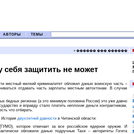
АВТОРЫ
ТЕМЫ
» ������ ��� ������
у себя защитить не может
сти местный мелкий криминалитет обложил данью воинскую часть –
чиваться отдавать часть зарплаты местным автохтонам. В случае
ых бедных регионах (а это минимум половина России) это уже давно
сударство и вправду стало платить неплохие деньги контрактникам,
есть что отбирать.
. История
двухлетней давности
в Читинской области:
ГУМО), которое отвечает за все российское ядерное оружие. И
актически обложили данью подручные Тахи – авторитеты Гогита