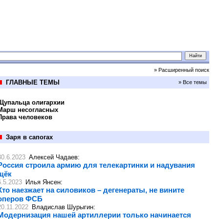
» Расширенный поиск
ГЛАВНЫЕ ТЕМЫ
» Все темы
Щупальца олигархии
Марш несогласных
Права человеков
Заря в сапогах
30.6.2023
Алексей Чадаев
:
Россия строила армию для телекартинки и надувания
щёк
6.5.2023
Илья Янсен
:
Кто наезжает на силовиков – дегенераты, не вините
оперов ФСБ
20.11.2022
Владислав Шурыгин
:
Модернизация нашей артиллерии только начинается