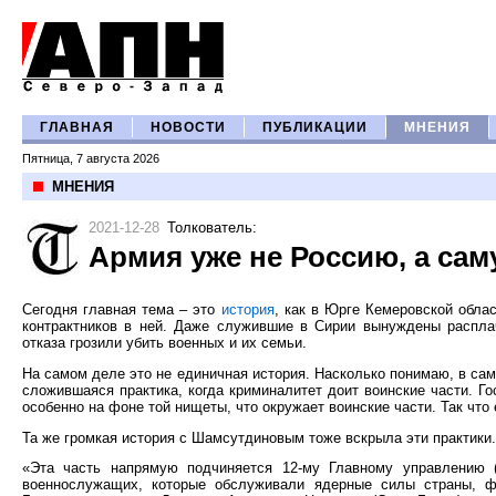
ГЛАВНАЯ
НОВОСТИ
ПУБЛИКАЦИИ
МНЕНИЯ
Пятница, 7 августа 2026
МНЕНИЯ
2021-12-28
Толкователь
:
Армия уже не Россию, а сам
Сегодня главная тема – это
история
, как в Юрге Кемеровской обла
контрактников в ней. Даже служившие в Сирии вынуждены распла
отказа грозили убить военных и их семьи.
На самом деле это не единичная история. Насколько понимаю, в сам
сложившаяся практика, когда криминалитет доит воинские части. Го
особенно на фоне той нищеты, что окружает воинские части. Так что 
Та же громкая история с Шамсутдиновым тоже вскрыла эти практики
«Эта часть напрямую подчиняется 12-му Главному управлению (
военнослужащих, которые обслуживали ядерные силы страны, ф