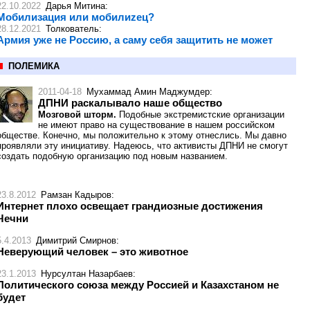
22.10.2022
Дарья Митина
:
Мобилизация или мобилиzец?
28.12.2021
Толкователь
:
Армия уже не Россию, а саму себя защитить не может
ПОЛЕМИКА
2011-04-18
Мухаммад Амин Маджумдер
:
ДПНИ раскалывало наше общество
Мозговой шторм.
Подобные экстремистские организации
не имеют право на существование в нашем российском
обществе. Конечно, мы положительно к этому отнеслись. Мы давно
проявляли эту инициативу. Надеюсь, что активисты ДПНИ не смогут
создать подобную организацию под новым названием.
23.8.2012
Рамзан Кадыров
:
Интернет плохо освещает грандиозные достижения
Чечни
5.4.2013
Димитрий Смирнов
:
Неверующий человек – это животное
23.1.2013
Нурсултан Назарбаев
:
Политического союза между Россией и Казахстаном не
будет