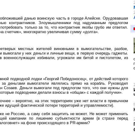
 обложившей данью воинскую часть в городе Алейске. Орудовавшая
анью контрактников. Злоумышленники под надуманным предлогом
отребовать только за то, что контрактник якобы грубо им ответил.
 на счетчик», многократно увеличивая сумму «долга».
четверых местных жителей виновными в вымогательстве, разбое,
и вымогали у них деньги и личные вещи, в первую очередь гаджеты.
 военнослужащих избивали, угрожали им битой и пистолетом, из
мной подводной лодки «Георгий Победоносец», от действий которого
м за деньгами вымогатели являлись прямо на корабль. Руководил
н Созаев. Деньги вымогали под предлогом того, что они нужны для
екоторые подводники делали взносы в «общак» с каждой получки».
очнее – вероятно, на этих территориях уже нет власти в привычном
е идущей фактической потери территорий и управляемости).
же не Россию, а саму себя защитить не может. Не может применить
щей кампании по лишению субъектности армии (в страхе перед
налоговнет» на фоне происходящего в PR-армии?