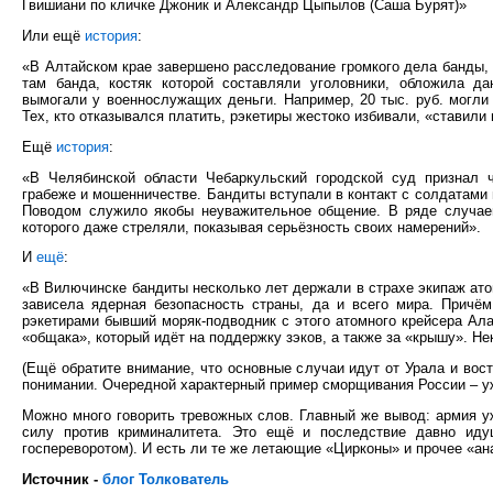
Гвишиани по кличке Джоник и Александр Цыпылов (Саша Бурят)»
Или ещё
история
:
«В Алтайском крае завершено расследование громкого дела банды,
там банда, костяк которой составляли уголовники, обложила д
вымогали у военнослужащих деньги. Например, 20 тыс. руб. могли п
Тех, кто отказывался платить, рэкетиры жестоко избивали, «ставили
Ещё
история
:
«В Челябинской области Чебаркульский городской суд признал 
грабеже и мошенничестве. Бандиты вступали в контакт с солдатами 
Поводом служило якобы неуважительное общение. В ряде случаев
которого даже стреляли, показывая серьёзность своих намерений».
И
ещё
:
«В Вилючинске бандиты несколько лет держали в страхе экипаж ато
зависела ядерная безопасность страны, да и всего мира. Причё
рэкетирами бывший моряк-подводник с этого атомного крейсера Ала
«общака», который идёт на поддержку зэков, а также за «крышу». Н
(Ещё обратите внимание, что основные случаи идут от Урала и вост
понимании. Очередной характерный пример сморщивания России – уж
Можно много говорить тревожных слов. Главный же вывод: армия у
силу против криминалитета. Это ещё и последствие давно иду
госпереворотом). И есть ли те же летающие «Цирконы» и прочее «а
Источник -
блог Толкователь