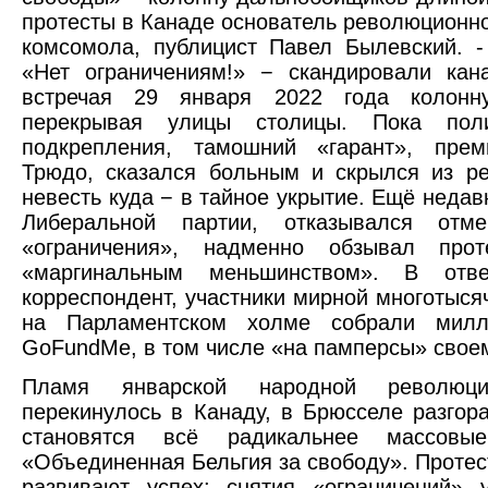
протесты в Канаде основатель революционн
комсомола, публицист Павел Былевский. -
«Нет ограничениям!» − скандировали кан
встречая 29 января 2022 года колонну
перекрывая улицы столицы. Пока пол
подкрепления, тамошний «гарант», прем
Трюдо, сказался больным и скрылся из р
невесть куда − в тайное укрытие. Ещё недав
Либеральной партии, отказывался отме
«ограничения», надменно обзывал прот
«маргинальным меньшинством». В отв
корреспондент, участники мирной многотыся
на Парламентском холме собрали мил
GoFundMe, в том числе «на памперсы» своем
Пламя январской народной революц
перекинулось в Канаду, в Брюсселе разгор
становятся всё радикальнее массовы
«Объединенная Бельгия за свободу». Проте
развивают успех: снятия «ограничений» 