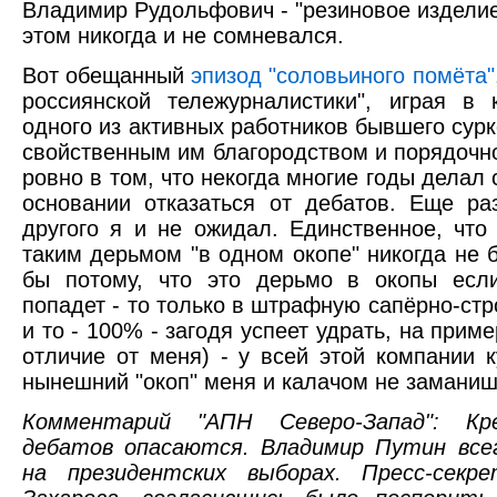
Владимир Рудольфович - "резиновое изделие
этом никогда и не сомневался.
Вот обещанный
эпизод "соловьиного помёта"
россиянской тележурналистики", играя в
одного из активных работников бывшего сурк
свойственным им благородством и порядочн
ровно в том, что некогда многие годы делал 
основании отказаться от дебатов. Еще ра
другого я и не ожидал. Единственное, что
таким дерьмом "в одном окопе" никогда не б
бы потому, что это дерьмо в окопы если
попадет - то только в штрафную сапёрно-стро
и то - 100% - загодя успеет удрать, на приме
отличие от меня) - у всей этой компании к
нынешний "окоп" меня и калачом не заманиш
Комментарий "АПН Северо-Запад": Кр
дебатов опасаются. Владимир Путин всег
на президентских выборах. Пресс-сек