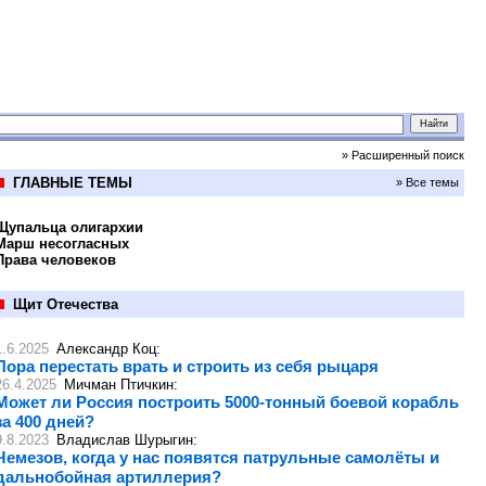
» Расширенный поиск
ГЛАВНЫЕ ТЕМЫ
» Все темы
Щупальца олигархии
Марш несогласных
Права человеков
Щит Отечества
1.6.2025
Александр Коц
:
Пора перестать врать и строить из себя рыцаря
26.4.2025
Мичман Птичкин
:
Может ли Россия построить 5000-тонный боевой корабль
за 400 дней?
9.8.2023
Владислав Шурыгин
:
Чемезов, когда у нас появятся патрульные самолёты и
дальнобойная артиллерия?