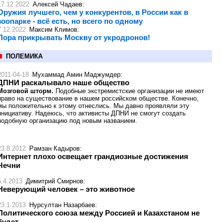
17.12.2022
Алексей Чадаев
:
Оружия лучшего, чем у конкурентов, в России как в
зоопарке - всё есть, но всего по одному
7.12.2022
Максим Климов
:
Пора прикрывать Москву от укродронов!
ПОЛЕМИКА
2011-04-18
Мухаммад Амин Маджумдер
:
ДПНИ раскалывало наше общество
Мозговой шторм.
Подобные экстремистские организации не имеют
право на существование в нашем российском обществе. Конечно,
мы положительно к этому отнеслись. Мы давно проявляли эту
инициативу. Надеюсь, что активисты ДПНИ не смогут создать
подобную организацию под новым названием.
23.8.2012
Рамзан Кадыров
:
Интернет плохо освещает грандиозные достижения
Чечни
5.4.2013
Димитрий Смирнов
:
Неверующий человек – это животное
23.1.2013
Нурсултан Назарбаев
:
Политического союза между Россией и Казахстаном не
будет