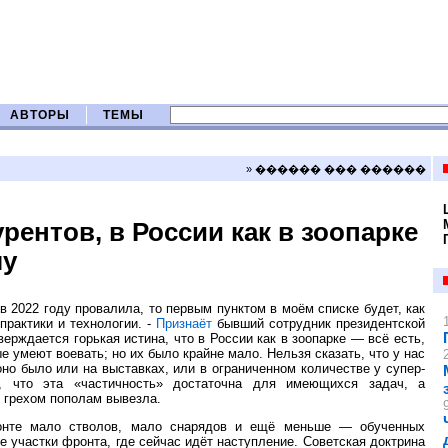
АВТОРЫ
ТЕМЫ
» ������ ��� ������
рентов, в России как в зоопарке
му
в 2022 году провалила, то первым пунктом в моём списке будет, как
практики и технологии. -
Признаёт
бывший сотрудник президентской
ерждается горькая истина, что в России как в зоопарке — всё есть,
ые умеют воевать; но их было крайне мало. Нельзя сказать, что у нас
но было или на выставках, или в ограниченном количестве у супер-
у, что эта «частичность» достаточна для имеющихся задач, а
с грехом пополам вывезла.
ронте мало стволов, мало снарядов и ещё меньше — обученных
е участки фронта, где сейчас идёт наступление. Советская доктрина