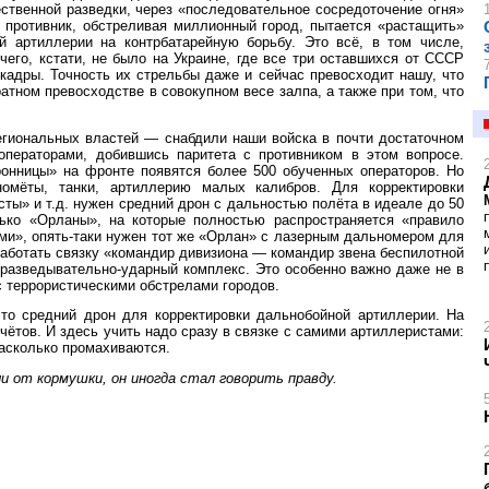
ественной разведки, через «последовательное сосредоточение огня»
 противник, обстреливая миллионный город, пытается «растащить»
й артиллерии на контрбатарейную борьбу. Это всё, в том числе,
го, кстати, не было на Украине, где все три оставшихся от СССР
адры. Точность их стрельбы даже и сейчас превосходит нашу, что
атном превосходстве в совокупном весе залпа, а также при том, что
гиональных властей — снабдили наши войска в почти достаточном
ператорами, добившись паритета с противником в этом вопросе.
ронницы» на фронте появятся более 500 обученных операторов. Но
омёты, танки, артиллерию малых калибров. Для корректировки
сты» и т.д. нужен средний дрон с дальностью полёта в идеале до 50
ько «Орланы», на которые полностью распространяется «правило
лями», опять-таки нужен тот же «Орлан» с лазерным дальномером для
работать связку «командир дивизиона — командир звена беспилотной
 разведывательно-ударный комплекс. Это особенно важно даже не в
с террористическими обстрелами городов.
то средний дрон для корректировки дальнобойной артиллерии. На
чётов. И здесь учить надо сразу в связке с самими артиллеристами:
насколько промахиваются.
и от кормушки, он иногда стал говорить правду.