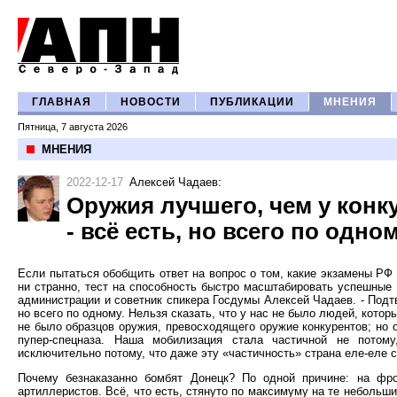
ГЛАВНАЯ
НОВОСТИ
ПУБЛИКАЦИИ
МНЕНИЯ
Пятница, 7 августа 2026
МНЕНИЯ
2022-12-17
Алексей Чадаев
:
Оружия лучшего, чем у конку
- всё есть, но всего по одно
Если пытаться обобщить ответ на вопрос о том, какие экзамены РФ 
ни странно, тест на способность быстро масштабировать успешные 
администрации и советник спикера Госдумы Алексей Чадаев. - Подтв
но всего по одному. Нельзя сказать, что у нас не было людей, котор
не было образцов оружия, превосходящего оружие конкурентов; но о
пупер-спецназа. Наша мобилизация стала частичной не потом
исключительно потому, что даже эту «частичность» страна еле-еле 
Почему безнаказанно бомбят Донецк? По одной причине: на ф
артиллеристов. Всё, что есть, стянуто по максимуму на те небольши