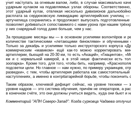
учит наступать за огневым валом, либо, в случае максимально кач
ударным кулаком на подавляемых узлах обороны. Соответственно,
этот ударный кулак, отвлекая несколько дивизионов дальнобойно
расплата за сердюковскую ликвидацию артиллерийских училищ — че
артучилища сохранились и продолжают выпускать подготовленные к
позволяет добиваться сопоставимого с нами урона при нашем трёхкр
у них снарядный голод даже больше, чем у нас.
За прошедшие месяцы мы — в основном усилиями волонтёров и ре
количестве тактическими «летающими биноклями» и обученными о
Только за декабрь и усилиями только инструкторского корпуса «Д
коммерческим «мавиком» ещё как-то можно корректировать мин
артиллерии, бьющей на 20-30 км, то есть «Акаций», «Гиацинтов», «М
км и с нормальной камерой, а в этой нише фактически есть тол
зоопарка». Кроме того, для того, чтобы бить, например, «Краснопо
подсветки цели. Но главное — нам нужно, по примеру украинцев, от
разведки», с тем, чтобы артиллерия работала как самостоятельный
наступлениях, а именно в контрбатарейной борьбе, чтобы покончить 
Таким образом, ключевой дефицит сейчас, на уровне техники — э
уровне кадров — это система обучения, причём не операторов, а рас
в конечном счёте, это они должны учиться видеть, куда они бьют и 
Комментарий "АПН Северо-Запад": Когда сурковца Чадаева отлучил