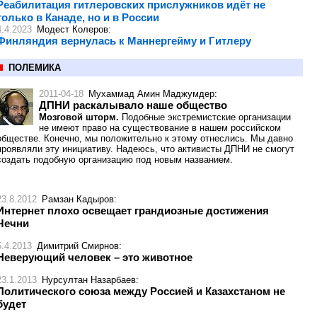
Реабилитация гитлеровских прислужников идёт не
только в Канаде, но и в России
4.4.2023
Модест Колеров
:
Финляндия вернулась к Маннергейму и Гитлеру
ПОЛЕМИКА
2011-04-18
Мухаммад Амин Маджумдер
:
ДПНИ раскалывало наше общество
Мозговой шторм.
Подобные экстремистские организации
не имеют право на существование в нашем российском
обществе. Конечно, мы положительно к этому отнеслись. Мы давно
проявляли эту инициативу. Надеюсь, что активисты ДПНИ не смогут
создать подобную организацию под новым названием.
23.8.2012
Рамзан Кадыров
:
Интернет плохо освещает грандиозные достижения
Чечни
5.4.2013
Димитрий Смирнов
:
Неверующий человек – это животное
23.1.2013
Нурсултан Назарбаев
:
Политического союза между Россией и Казахстаном не
будет