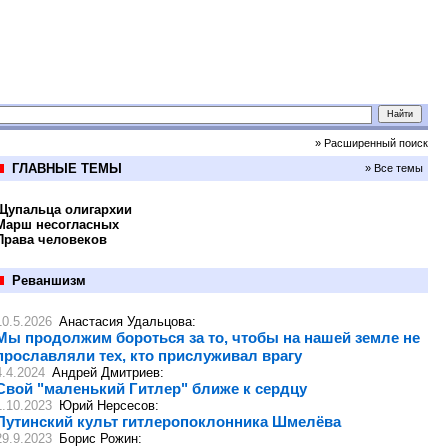
» Расширенный поиск
ГЛАВНЫЕ ТЕМЫ
» Все темы
Щупальца олигархии
Марш несогласных
Права человеков
Реваншизм
10.5.2026
Анастасия Удальцова
:
Мы продолжим бороться за то, чтобы на нашей земле не
прославляли тех, кто прислуживал врагу
4.4.2024
Андрей Дмитриев
:
Свой "маленький Гитлер" ближе к сердцу
1.10.2023
Юрий Нерсесов
:
Путинский культ гитлеропоклонника Шмелёва
29.9.2023
Борис Рожин
: