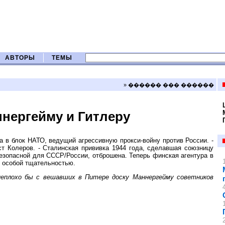
АВТОРЫ
ТЕМЫ
» ������ ��� ������
нергейму и Гитлеру
 в блок НАТО, ведущий агрессивную прокси-войну против России. -
ст Колеров. - Сталинская прививка 1944 года, сделавшая союзницу
езопасной для СССР/России, отброшена. Теперь финская агентура в
с особой тщательностью.
неплохо бы с вешавших в Питере доску Маннергейму советников