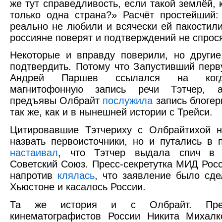
же тут справедливость, если такой землёй, 
только одна страна?» Расчёт простейший:
реально не любили и всячески ей пакостили,
россияне поверят и подтверждений не спрося
Некоторые и вправду поверили, но други
подтвердить. Потому что Запустивший перв
Андрей Паршев ссылался на когд
магнитофонную запись речи Тэтчер, а
предъявы Олбрайт
послужила
запись блогерк
так же, как и в нынешней истории с Трейси.
Цитировавшие Тэтчериху с Олбрайтихой н
назвать первоисточники, но и путались в 
настаивал
, что Тэтчер выдала спич в 
Советский Союз. Пресс-секретутка МИД Рос
напротив
клялась
, что заявление было сде
Хьюстоне и касалось России.
Та же история и с Олбрайт. Пред
кинематографистов России Никита Михал