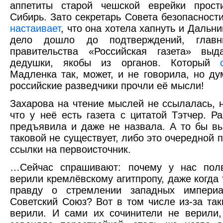
аппетиты старой чешской еврейки прост
Сибирь. Зато секретарь Совета безопаснос
настаивает
, что она хотела хапнуть и Дальни
дело дошло до подтверждений, главн
правительства «Российская газета» выд
дедушки, якобы из органов. Который
Мадленка так, может, и не говорила, но д
российские разведчики прочли её мысли!
Захарова на чтение мыслей не ссылалась, 
что у неё есть газета с цитатой Тэтчер. Ра
предъявила и даже не назвала. А то бы вы
таковой не существует, либо это очередной 
ссылки на первоисточник.
…Сейчас спрашивают: почему у нас пол
верили кремлёвскому агитпропу, даже когда
правду о стремлении западных империа
Советский Союз? Вот в том числе из-за та
верили. И сами их сочинители не верили,