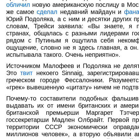
обличил
новую американскую послицу в Моск
же самое
сделал
недавний майдаун и
фана
Юрий Подоляка, а с ним и десятки других п
словам, Трейси заявила: «Вы знаете, я 
странах, общалась с разными лидерами гос
рядом с Путиным я ощутила себя некомф
ощущение, словно не я здесь главная, а он
испытывала такого. Очень неприятно».
Источником Малофеев и Подоляка не делятс
Это
твит
некоего Sinnaig, зарегистрировав
греческом городе Фессалоники. Разумеет
«грек» вывешенную «цитату» ничем не подтв
Почему-то составители подобных фальшив
выдавать их от имени британских и америк
британской премьерши Маргарет Тэтче
госсекретарши Мадлен Олбрайт. Первой п
территории СССР экономически оправда
миллионов человек», а вторую объявили 