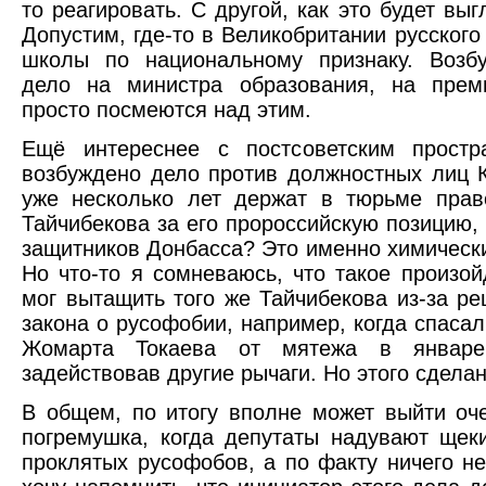
то реагировать. С другой, как это будет выг
Допустим, где-то в Великобритании русского
школы по национальному признаку. Возбу
дело на министра образования, на прем
просто посмеются над этим.
Ещё интереснее с постсоветским простр
возбуждено дело против должностных лиц К
уже несколько лет держат в тюрьме прав
Тайчибекова за его пророссийскую позицию,
защитников Донбасса? Это именно химическ
Но что-то я сомневаюсь, что такое произой
мог вытащить того же Тайчибекова из-за ре
закона о русофобии, например, когда спаса
Жомарта Токаева от мятежа в январе
задействовав другие рычаги. Но этого сдела
В общем, по итогу вполне может выйти оч
погремушка, когда депутаты надувают щеки
проклятых русофобов, а по факту ничего не