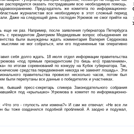
име распорядился оказать пострадавшим всю необходимую помощь.
здравоохранению. Председатель же комитета по информационно-
областным журналистам все необходимую в этот сложный период
чали. Даже на следующий день господин Угрюмов не смог прийти на
ь еще ни раз. Например, после заявления губернатора Петербурга
дить с президентом Дмитрием Медведевым вопрос объединения ее
гентства были вынуждены ждать комментария Валерия Сердюкова
мыслями не мог собраться, или его подчиненные так оперативно
ставил себя долго ждать. 18 июля отдел информации правительства
грюмова «под прямым президентским (то бишь его) правлением»,
а» по итогам соревнований по конкуру на Кубок губернатора. Так,
ехнические средства передвижения никогда не заменят лошадь». Эти
гионального правительства провисел несколько часов, потом был
 нем были перепутаны все данные о победителях и участниках.
, бывший пресс-секретарь спикера Законодательного собрания
бравшийся под «крылышко» Угрюмова в комитет по информационно-
 «Что это - глупость или измена?» И сам же отвечал: «Не все ли
он бы тоже озадачился подобной проблемой. А заодно и подумал,