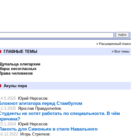
» Расширенный поиск
ГЛАВНЫЕ ТЕМЫ
» Все темы
Щупальца олигархии
Марш несогласных
Права человеков
Акулы пера
14.5.2025
Юрий Нерсесов
:
Блокнот агитатора перед Стамбулом
12.3.2025
Ярослав Правдолюбов
:
Студенты не хотят работать по специальности. В чём
причина?
23.1.2024
Юрий Нерсесов
:
Пакость для Симоньян в стиле Навального
16.12.2022
Игорь Стрелков
: