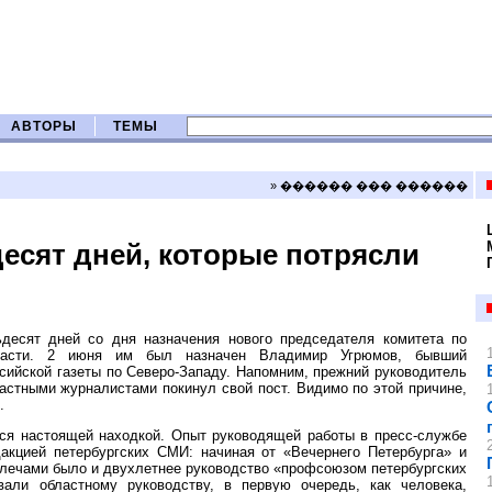
АВТОРЫ
ТЕМЫ
» ������ ��� ������
сят дней, которые потрясли
десят дней со дня назначения нового председателя комитета по
области. 2 июня им был назначен Владимир Угрюмов, бывший
сийской газеты по Северо-Западу. Напомним, прежний руководитель
астными журналистами покинул свой пост. Видимо по этой причине,
.
ся настоящей находкой. Опыт руководящей работы в пресс-службе
дакцией петербургских СМИ: начиная от «Вечернего Петербурга» и
 плечами было и двухлетнее руководство «профсоюзом петербургских
али областному руководству, в первую очередь, как человека,