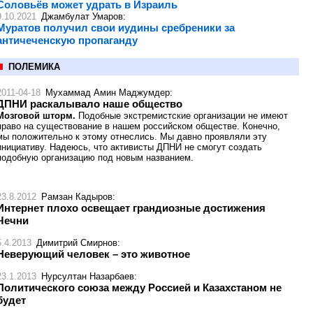
Соловьёв может удрать в Израиль
9.10.2021
Джамбулат Умаров
:
Муратов получил свои иудины сребреники за
античеченскую пропаганду
ПОЛЕМИКА
2011-04-18
Мухаммад Амин Маджумдер
:
ДПНИ раскалывало наше общество
Мозговой шторм.
Подобные экстремистские организации не имеют
право на существование в нашем российском обществе. Конечно,
мы положительно к этому отнеслись. Мы давно проявляли эту
инициативу. Надеюсь, что активисты ДПНИ не смогут создать
подобную организацию под новым названием.
23.8.2012
Рамзан Кадыров
:
Интернет плохо освещает грандиозные достижения
Чечни
5.4.2013
Димитрий Смирнов
:
Неверующий человек – это животное
23.1.2013
Нурсултан Назарбаев
:
Политического союза между Россией и Казахстаном не
будет