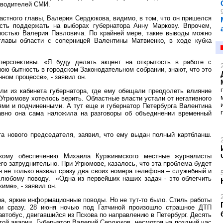
оводителей СМИ.
астного главы, Валерия Сердюкова, видимо, в том, что он пришелся
сть поддержать на выборах губернатора Анну Маркову. Впрочем,
нностью Валерия Павловича. По крайней мере, такие выводы можно
главы области с соперницей Валентины Матвиенко, в ходе кубка
ерспективы. «Я буду делать акцент на открытость в работе с
ою бытность в городском Законодательном собрании, знают, что это
ном процессе», - заявил он.
и из кабинета губернатора, где ему обещали преодолеть влияние
 Угрюмову хотелось верить. Областные власти устали от негативного
ями и подчиненными. А тут еще и губернатор Петербурга Валентина
авно она сама наложила на разговоры об объединении временный
та нового председателя, заявил, что ему выдан полный картбланш.
скому обеспечению Михаила Куржиямского местные журналисты
го затруднительно. При Угрюмове, казалось, что эта проблема будет
н не только назвал сразу два своих номера телефона – служебный и
о любому поводу. «Одна из первейших наших задач - это облегчить
ме», - заявил он.
а, яркие информационные поводы. Но не тут-то было. Стиль работы
ски сразу. 28 июня ночью под Гатчиной произошло страшное ДТП
автобус, двигавшийся из Пскова по направлению в Петербург. Десять
той аварии. Губернатор Валерий Сердюков, несмотря на поздний час