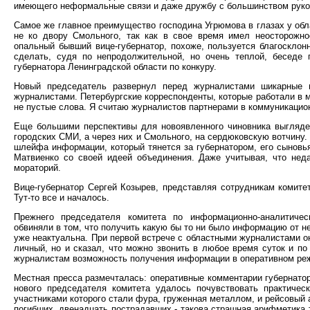
имеющего неформальные связи и даже дружбу с большинством рук
Самое же главное преимущество господина Угрюмова в глазах у обл
не ко двору Смольного, так как в свое время имел неосторожно
опальный бывший вице-губернатор, похоже, пользуется благоскло
сделать, судя по непродолжительной, но очень теплой, беседе 
губернатора Ленинградской области по конкуру.
Новый председатель развернул перед журналистами шикарные п
журналистами. Петербургские корреспонденты, которые работали в м
не пустые слова. Я считаю журналистов партнерами в коммуникацион
Еще большими перспективы для новоявленного чиновника выглядел
городских СМИ, а через них и Смольного, на сердюковскую вотчину.
шлейфа информации, который тянется за губернатором, его сыновь
Матвиенко со своей идеей объединения. Даже учитывая, что нед
мораторий.
Вице-губернатор Сергей Козырев, представляя сотрудникам комите
Тут-то все и началось.
Прежнего председателя комитета по информационно-аналитиче
обвиняли в том, что получить какую бы то ни было информацию от не
уже неактуальна. При первой встрече с областными журналистами о
личный, но и сказал, что можно звонить в любое время суток и п
журналистам возможность получения информации в оперативном режи
Местная пресса размечталась: оперативные комментарии губернатор
нового председателя комитета удалось почувствовать практиче
участниками которого стали фура, груженная металлом, и рейсовый 
погибших, двенадцать пострадавших - такова страшная арифметика 