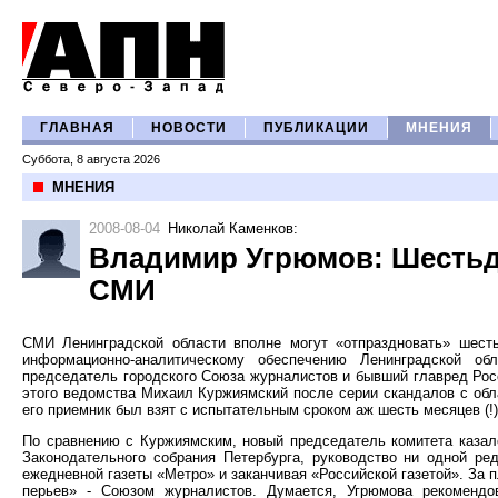
ГЛАВНАЯ
НОВОСТИ
ПУБЛИКАЦИИ
МНЕНИЯ
Суббота, 8 августа 2026
МНЕНИЯ
2008-08-04
Николай Каменков
:
Владимир Угрюмов: Шестьде
СМИ
СМИ Ленинградской области вполне могут «отпраздновать» шесть
информационно-аналитическому обеспечению Ленинградской 
председатель городского Союза журналистов и бывший главред Рос
этого ведомства Михаил Куржиямский после серии скандалов с обл
его приемник был взят с испытательным сроком аж шесть месяцев (!)
По сравнению с Куржиямским, новый председатель комитета казал
Законодательного собрания Петербурга, руководство ни одной ре
ежедневной газеты «Метро» и заканчивая «Российской газетой». За
перьев» - Союзом журналистов. Думается, Угрюмова рекомендов