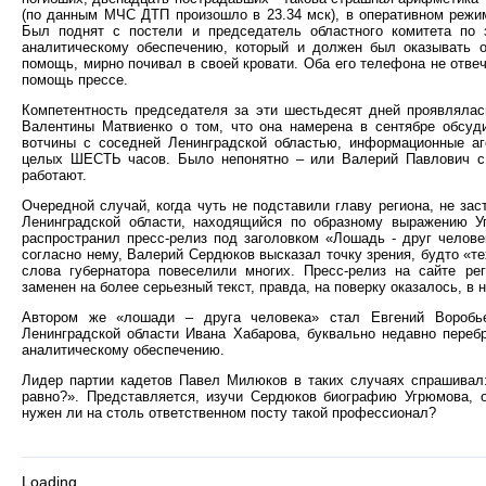
(по данным МЧС ДТП произошло в 23.34 мск), в оперативном реж
Был поднят с постели и председатель областного комитета по 
аналитическому обеспечению, который и должен был оказывать 
помощь, мирно почивал в своей кровати. Оба его телефона не отве
помощь прессе.
Компетентность председателя за эти шестьдесят дней проявлялас
Валентины Матвиенко о том, что она намерена в сентябре обсу
вотчины с соседней Ленинградской областью, информационные а
целых ШЕСТЬ часов. Было непонятно – или Валерий Павлович с 
работают.
Очередной случай, когда чуть не подставили главу региона, не за
Ленинградской области, находящийся по образному выражению У
распространил пресс-релиз под заголовком «Лошадь - друг человек
согласно нему, Валерий Сердюков высказал точку зрения, будто «т
слова губернатора повеселили многих. Пресс-релиз на сайте ре
заменен на более серьезный текст, правда, на поверку оказалось, в
Автором же «лошади – друга человека» стал Евгений Воробьев
Ленинградской области Ивана Хабарова, буквально недавно пере
аналитическому обеспечению.
Лидер партии кадетов Павел Милюков в таких случаях спрашивал:
равно?». Представляется, изучи Сердюков биографию Угрюмова, 
нужен ли на столь ответственном посту такой профессионал?
Loading...