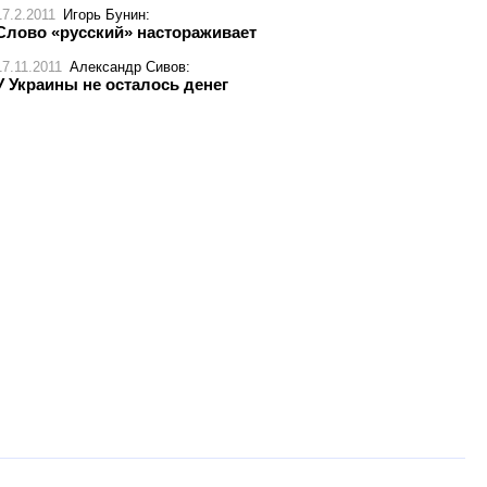
17.2.2011
Игорь Бунин
:
Слово «русский» настораживает
17.11.2011
Александр Сивов
:
У Украины не осталось денег