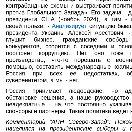
контрабандные схемы и выстраивает полит
против Глобального Запада». Его задача - 
президента США (ноябрь 2024), а там - 
своей пользе. -
Анализирует
ситуацию бывш
президента Украины Алексей Арестович. 
глушит бизнес, гражданские свободы
конкурентов, ссорится с соседями и осн
поощряет коррупцию. Нет, оно тоже п
производство, что-то порешать с воен
помощью, составить международные коалиц
Россия при всех ее недостатках, об
суверенитетом, а мы - нет.
Россия принимает людоедские, но ад
обстановке решения, а наше руководство
неадекватные - на что постоянно указыв
спонсоры и партнеры. Такая политика ведет н
Комментарий "АПН Северо-Запад": Похо
нацелился на президентские выборы и 