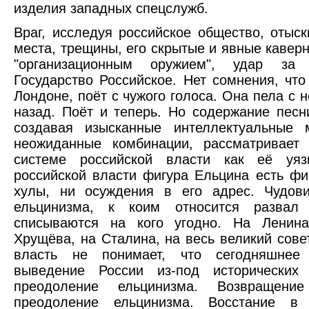
изделия западных спецслужб.
Враг, исследуя российское общество, отыс
места, трещины, его скрытые и явные каверн
"организационным оружием", удар за
Государство Российское. Нет сомнения, чт
Лондоне, поёт с чужого голоса. Она пела с н
назад. Поёт и теперь. Но содержание песн
создавая изысканные интеллектуальные 
неожиданные комбинации, рассматривает
системе российской власти как её уяз
российской власти фигура Ельцина есть фи
хулы, ни осуждения в его адрес. Чудов
ельцинизма, к коим относится развал 
списываются на кого угодно. На Ленина
Хрущёва, на Сталина, на весь великий сове
власть не понимает, что сегодняшнее 
выведение России из-под исторических
преодоление ельцинизма. Возвраще
преодоление ельцинизма. Восстание 