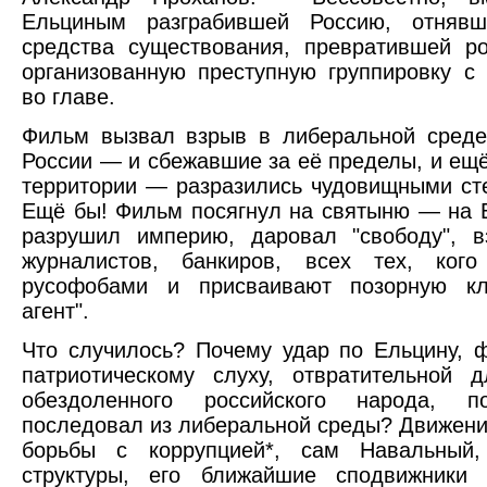
Ельциным разграбившей Россию, отняв
средства существования, превратившей р
организованную преступную группировку 
во главе.
Фильм вызвал взрыв в либеральной среде
России — и сбежавшие за её пределы, и ещ
территории — разразились чудовищными ст
Ещё бы! Фильм посягнул на святыню — на 
разрушил империю, даровал "свободу", в
журналистов, банкиров, всех тех, ког
русофобами и присваивают позорную кл
агент".
Что случилось? Почему удар по Ельцину, ф
патриотическому слуху, отвратительной 
обездоленного российского народа, 
последовал из либеральной среды? Движени
борьбы с коррупцией*, сам Навальный,
структуры, его ближайшие сподвижники