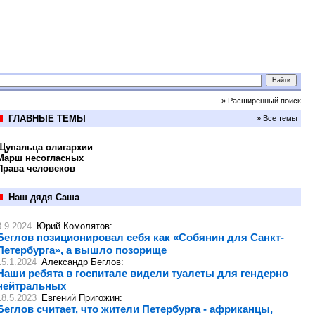
» Расширенный поиск
ГЛАВНЫЕ ТЕМЫ
» Все темы
Щупальца олигархии
Марш несогласных
Права человеков
Наш дядя Саша
8.9.2024
Юрий Комолятов
:
Беглов позиционировал себя как «Собянин для Санкт-
Петербурга», а вышло позорище
15.1.2024
Александр Беглов
:
Наши ребята в госпитале видели туалеты для гендерно
нейтральных
18.5.2023
Евгений Пригожин
:
Беглов считает, что жители Петербурга - африканцы,