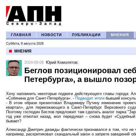
ГЛАВНАЯ
НОВОСТИ
ПУБЛИКАЦИИ
МНЕНИЯ
Суббота, 8 августа 2026
МНЕНИЯ
2024-09-08
Юрий Комолятов
:
Беглов позиционировал себ
Петербурга», а вышло позо
Хочу напомнить некоторые подвиги действующего главы города: Ал
«Собянина для Санкт-Петербурга». -
Подводит итоги
бывший консульт
- В этом образе презентовал Владимиру Путину изменение проект
квартал», для переезжающего в Санкт-Петербург Верховного суда
Поэтому господин Беглов предложил там сделать аналог парка "Зар
год уже отмотал назад, мол передумал – снова будет «Судебный 
бывает?
Александр Дмитрич дважды фактически признавался в том, что не чи
например, раскритиковал скандальный закон о запрете заведений о