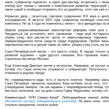
закон, губернатор подписал, а через два месяца, встречаясь с биз
эпизод был связан с законом о комплексном развитии территорий (
закон сырой и пообещал отправить его на доработку, хотя сам уже и
Апраксин двор - гигантское торговое сооружение XIX века в цент
контрафактом. В августе 2021 года губернатор пообещал очистит
комплекса. Но за 3 года не поменялось ничего – все арендаторы на м
Широко разрекламированная транспортная реформа тоже шла с 
Умудриться так усложнить жить горожанам – надо ещё постарат
уборку улиц, мол расчистят центр от нерегулируемых парковок
перераспределила поток средств среди подрядчиков. Пробок мень
парковочное место в центре также не найти, уборка улиц столь же к
Санкт-Петербургское метро – это просто слёзы. В городе только 
развития подземки – один другого смешнее. Все горожане знают
строительстве метро Москвы.
Ещё Александр Дмитрич мелок и мстителен. Например, не пускал н
потому что Саша нелестно отзывался о губернаторе. Получилось 
отменили в родном городе.
Но, справедливости ради, есть и заслуги, конечно. Например, рас
Санкт-Петербург иронично называли Баку-на-Неве из-за того, чт
утверждение неверно, так как наравне с азербайджанской теперь ту
местных политиков, вот на днях сняла Савву Федосеева, потому что
Комментарий "АПН Северо-Запад": Подтверждение нежной любв
абсолютно пустых избирательных участков
. Но мало того, что
столько процентов, сколько нужно.