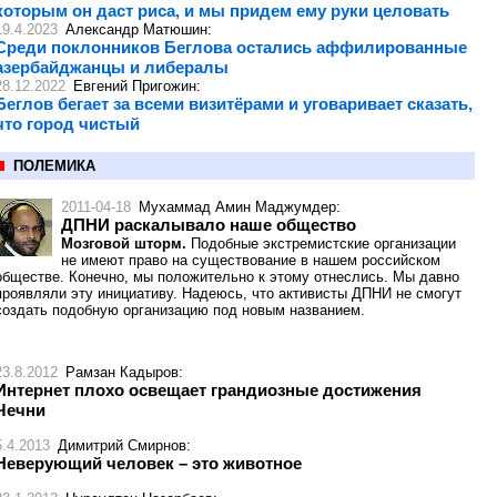
которым он даст риса, и мы придем ему руки целовать
19.4.2023
Александр Матюшин
:
Среди поклонников Беглова остались аффилированные
азербайджанцы и либералы
28.12.2022
Евгений Пригожин
:
Беглов бегает за всеми визитёрами и уговаривает сказать,
что город чистый
ПОЛЕМИКА
2011-04-18
Мухаммад Амин Маджумдер
:
ДПНИ раскалывало наше общество
Мозговой шторм.
Подобные экстремистские организации
не имеют право на существование в нашем российском
обществе. Конечно, мы положительно к этому отнеслись. Мы давно
проявляли эту инициативу. Надеюсь, что активисты ДПНИ не смогут
создать подобную организацию под новым названием.
23.8.2012
Рамзан Кадыров
:
Интернет плохо освещает грандиозные достижения
Чечни
5.4.2013
Димитрий Смирнов
:
Неверующий человек – это животное