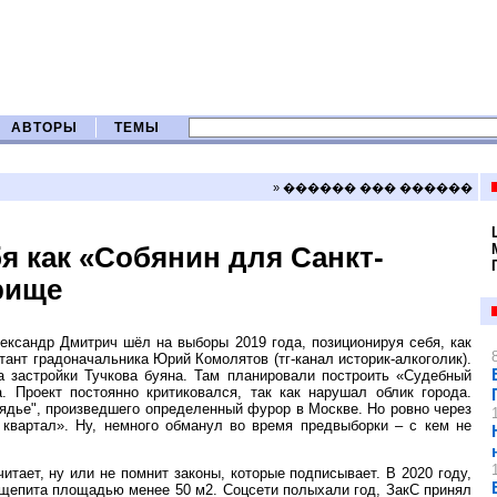
АВТОРЫ
ТЕМЫ
» ������ ��� ������
я как «Собянин для Санкт-
рище
ександр Дмитрич шёл на выборы 2019 года, позиционируя себя, как
ант градоначальника Юрий Комолятов (тг-канал историк-алкоголик).
а застройки Тучкова буяна. Там планировали построить «Судебный
. Проект постоянно критиковался, так как нарушал облик города.
ядье", произведшего определенный фурор в Москве. Но ровно через
квартал». Ну, немного обманул во время предвыборки – с кем не
тает, ну или не помнит законы, которые подписывает. В 2020 году,
бщепита площадью менее 50 м2. Соцсети полыхали год, ЗакС принял