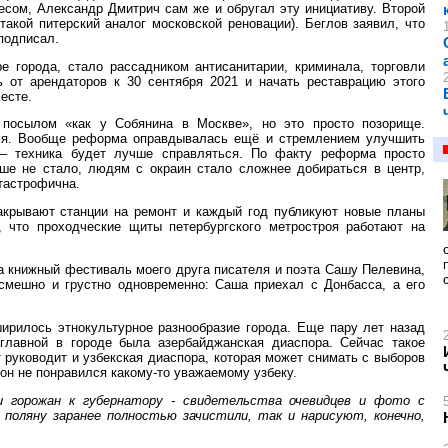
несом, Александр Дмитрич сам же и обругал эту инициативу. Второй
такой питерский аналог московской реновации). Беглов заявил, что
 подписал.
ре города, стало рассадником антисанитарии, криминала, торговли
ь от арендаторов к 30 сентября 2021 и начать реставрацию этого
есте.
посылом «как у Собянина в Москве», но это просто позорище.
ься. Вообще реформа оправдывалась ещё и стремлением улучшить
 – техника будет лучше справляться. По факту реформа просто
ше не стало, людям с окраин стало сложнее добираться в центр,
атастрофична.
закрывают станции на ремонт и каждый год публикуют новые планы
, что проходческие щиты петербургского метростроя работают на
а книжный фестиваль моего друга писателя и поэта Сашу Пелевина,
смешно и грустно одновременно: Саша приехал с Донбасса, а его
ширилось этнокультурное разнообразие города. Еще пару лет назад
о главной в городе была азербайджанская диаспора. Сейчас такое
т руководит и узбекская диаспора, которая может снимать с выборов
 он не понравился какому-то уважаемому узбеку.
и горожан к губернатору - свидетельства очевидцев и фото с
 поляну заранее полностью зачистили, так и нарисуют, конечно,