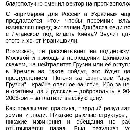
благополучно сменил вектор на противополо
С «примером для России и Украины» ещё
предлагается что? Чтобы преемник Вла
извинился перед жителями Донбасса ради в
с Луганском под власть Киева? Звучит ди
этого и хочет Иванишвили.
Возможно, он рассчитывает на поддержку
Москвой и помощь в поглощении Цхинвала
скажем, на нейтралитет Грузии или её всту
в Кремле на такое пойдут, это будет д
преступлением. Погоня за фантомом "дру
Грузии" - крайне опасное занятие. Ибо за н
и осетины, да и русские – добровольцы в 90
2008-ом – заплатили высокую цену.
Как показывает практика, твердый результа
земли и люди. Никакие рыхлые структуры,
никакие извинения и обещания не раб
отыгрывается назад. Был результат 