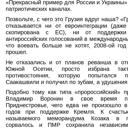
«Прекрасный пример для России и Украины»
патриотических каналах.
Позвольте, с чего это Грузия вдруг наша? «Г
отказывается ни от евроинтеграции (даж
скопирована с ЕС), ни от поддержки
антироссийских голосований в международны
что воевать больше не хотят, 2008-ой год
прошел.
Не отказались и от планов реванша в от
Южной Осетии, просто избрана так
противостояния, которую попытался 
Саакашвили и получил по зубам, а удушения 
Подобно тому как типа «пророссийский» 
Владимир Воронин в свое время пы
Приднестровье, чего едва не произошло 
годов при поддержке Кремля. К счасть
называемого меморандума Козака в п
сорвалось и ПМР сохранила независим