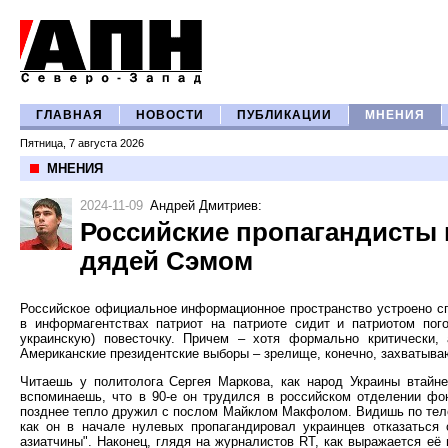
ГЛАВНАЯ
НОВОСТИ
ПУБЛИКАЦИИ
МНЕНИЯ
Пятница, 7 августа 2026
МНЕНИЯ
2024-11-09
Андрей Дмитриев
:
Российские пропагандисты 
дядей Сэмом
Российское официальное информационное пространство устроено сп
в информагентствах патриот на патриоте сидит и патриотом пог
украинскую) повесточку. Причем – хотя формально критически,
Американские президентские выборы – зрелище, конечно, захватывающ
Читаешь у политолога Сергея Маркова, как народ Украины втайне
вспоминаешь, что в 90-е он трудился в российском отделении фон
позднее тепло дружил с послом Майклом Макфолом. Видишь по теле
как он в начале нулевых пропагандировал украинцев отказаться
азиатчины". Наконец, глядя на журналистов RT, как выражается е