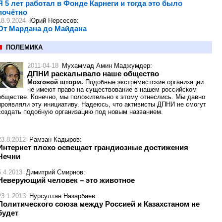
Я 5 лет работал в Фонде Карнеги и тогда это было
почётно
18.9.2024
Юрий Нерсесов
:
От Мардана до Майдана
ПОЛЕМИКА
2011-04-18
Мухаммад Амин Маджумдер
:
ДПНИ раскалывало наше общество
Мозговой шторм.
Подобные экстремистские организации
не имеют право на существование в нашем российском
обществе. Конечно, мы положительно к этому отнеслись. Мы давно
проявляли эту инициативу. Надеюсь, что активисты ДПНИ не смогут
создать подобную организацию под новым названием.
23.8.2012
Рамзан Кадыров
:
Интернет плохо освещает грандиозные достижения
Чечни
5.4.2013
Димитрий Смирнов
:
Неверующий человек – это животное
23.1.2013
Нурсултан Назарбаев
:
Политического союза между Россией и Казахстаном не
будет