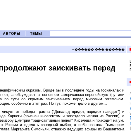
АВТОРЫ
ТЕМЫ
» ������ ��� ������
продолжают заискивать перед
ецифическим образом. Вроде бы в последние годы на госканалах и
оняет, а обсуждают в основном американско-европейскую (ну или
 а по сути со скрытым заискиванием перед мировым гегемоном.
ее, особенно в этот раз. Но тут, похоже, дело в другом...
 ликует от победы Трампа ("Дональд придет, порядок наведет") и
да Карнеги (признан иноагентом и запоздало изгнан из России), а
визору Дмитрия "радиоактивный пепел" Киселева и приходит на ум,
 от России и сделать западный выбор, а себя называл "киллером
ё глава Маргарита Симоньян, отважно ведущих эфиры из Вашингтона