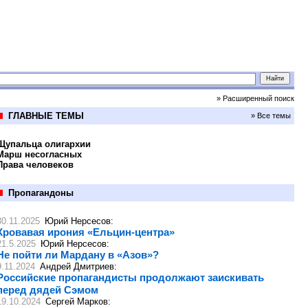
» Расширенный поиск
ГЛАВНЫЕ ТЕМЫ
» Все темы
Щупальца олигархии
Марш несогласных
Права человеков
Пропагандоны
30.11.2025
Юрий Нерсесов
:
Кровавая ирония «Ельцин-центра»
21.5.2025
Юрий Нерсесов
:
Не пойти ли Мардану в «Азов»?
9.11.2024
Андрей Дмитриев
:
Российские пропагандисты продолжают заискивать
перед дядей Сэмом
19.10.2024
Сергей Марков
: