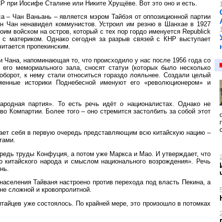
Р при Иосифе Сталине или Никите Хрущёве. Вот это оно и есть.
а – Чан Ваньань – является мэром Тайбэя от оппозиционной партии
ан Чан ненавидел коммунистов. Устроил им резню в Шанхае в 1927
оим войском на остров, который с тех пор гордо именуется Republick
ю с материком. Однако сегодня за разрыв связей с КНР выступает
читается пропекинским.
ти Чана, напоминающая то, что происходило у нас после 1956 года со
его мемориального зала, сносят статуи (которых было несколько
аоборот, к нему стали относиться гораздо лояльнее. Создали целый
менные историки Поднебесной именуют его «революционером» и
ародная партия». То есть речь идёт о националистах. Однако не
о Компартии. Более того – оно стремится застолбить за собой этот
вает себя в первую очередь представляющим всю китайскую нацию –
тами.
редь труды Конфуция, а потом уже Маркса и Мао. И утверждает, что
 китайского народа и смыслом национального возрождения». Речь
нь.
 населения Тайваня настроено против перехода под власть Пекина, а
йне сложной и кровопролитной.
итайцев уже состоялось. По крайней мере, это произошло в потомках