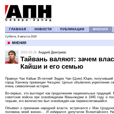
ГЛАВНАЯ
НОВОСТИ
ПУБЛИКАЦИИ
МНЕНИЯ
Суббота, 8 августа 2026
МНЕНИЯ
2025-03-26
Андрей Дмитриев
:
Тайвань валяют: зачем вла
Кайши и его семью
Правнук Чан Кайши 35-летний Эндрю Чан (Цзян) Юцин, получивший 
город Ханчжоу провинции Чжэцзян. Целью объявлено укрепление с
очень символичная история.
Во-первых, это выглядит как продолжение национальных традиций. 
советские войска при освобождении Маньчжурии в 1945 году и по
тюрьме, его величество был освобождён как перевоспитавшийся.
Объявил о признании народной власти, встречался с Мао Цзэдуно
половина моей жизни»... И избирался депутатом Всекитайского На