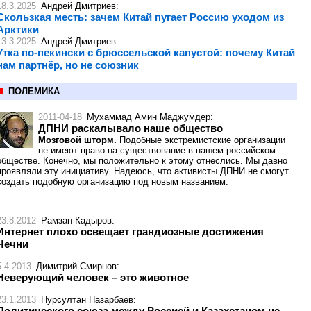
18.3.2025
Андрей Дмитриев
:
Скользкая месть: зачем Китай пугает Россию уходом из
Арктики
13.3.2025
Андрей Дмитриев
:
Утка по-пекински с брюссельской капустой: почему Китай
нам партнёр, но не союзник
ПОЛЕМИКА
2011-04-18
Мухаммад Амин Маджумдер
:
ДПНИ раскалывало наше общество
Мозговой шторм.
Подобные экстремистские организации
не имеют право на существование в нашем российском
обществе. Конечно, мы положительно к этому отнеслись. Мы давно
проявляли эту инициативу. Надеюсь, что активисты ДПНИ не смогут
создать подобную организацию под новым названием.
23.8.2012
Рамзан Кадыров
:
Интернет плохо освещает грандиозные достижения
Чечни
5.4.2013
Димитрий Смирнов
:
Неверующий человек – это животное
23.1.2013
Нурсултан Назарбаев
:
Политического союза между Россией и Казахстаном не