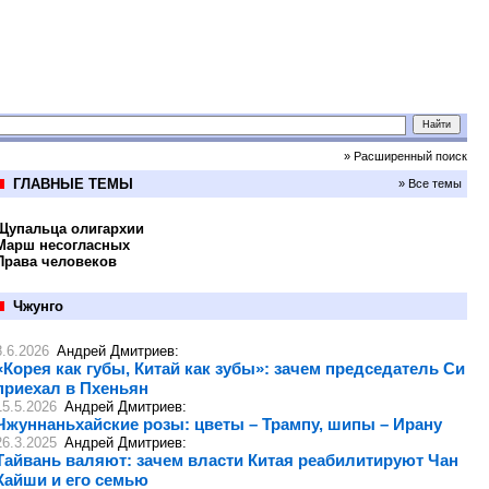
» Расширенный поиск
ГЛАВНЫЕ ТЕМЫ
» Все темы
Щупальца олигархии
Марш несогласных
Права человеков
Чжунго
8.6.2026
Андрей Дмитриев
:
«Корея как губы, Китай как зубы»: зачем председатель Си
приехал в Пхеньян
15.5.2026
Андрей Дмитриев
:
Чжуннаньхайские розы: цветы – Трампу, шипы – Ирану
26.3.2025
Андрей Дмитриев
:
Тайвань валяют: зачем власти Китая реабилитируют Чан
Кайши и его семью