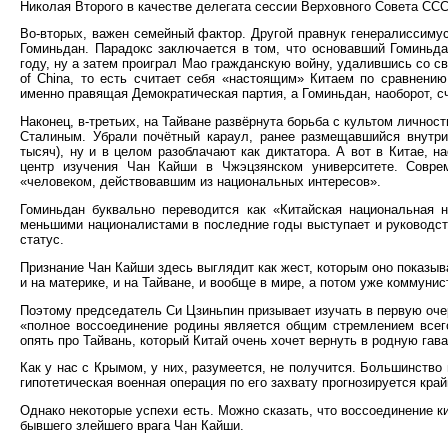
Николая Второго в качестве делегата сессии Верховного Совета ССС
Во-вторых, важен семейный фактор. Другой правнук генералиссимус
Гоминьдан. Парадокс заключается в том, что основавший Гоминьд
году, ну а затем проиграл Мао гражданскую войну, удалившись со св
of China, то есть считает себя «настоящим» Китаем по сравнени
именно правящая Демократическая партия, а Гоминьдан, наоборот, с
Наконец, в-третьих, на Тайване развёрнута борьба с культом личнос
Сталиным. Убрали почётный караул, ранее размещавшийся внутри 
тысяч), ну и в целом разоблачают как диктатора. А вот в Китае, н
центр изучения Чан Кайши в Чжэцзянском университете. Совре
«человеком, действовавшим из национальных интересов».
Гоминьдан буквально переводится как «Китайская национальная н
меньшими националистами в последние годы выступает и руководств
статус.
Признание Чан Кайши здесь выглядит как жест, которым оно показы
и на материке, и на Тайване, и вообще в мире, а потом уже коммунис
Поэтому председатель Си Цзиньпин призывает изучать в первую оче
«полное воссоединение родины является общим стремлением всего
опять про Тайвань, который Китай очень хочет вернуть в родную гава
Как у нас с Крымом, у них, разумеется, не получится. Большинство
гипотетическая военная операция по его захвату прогнозируется кра
Однако некоторые успехи есть. Можно сказать, что воссоединение к
бывшего злейшего врага Чан Кайши.