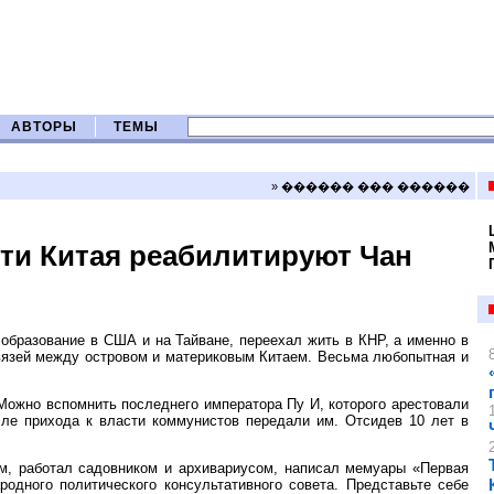
АВТОРЫ
ТЕМЫ
» ������ ��� ������
сти Китая реабилитируют Чан
образование в США и на Тайване, переехал жить в КНР, а именно в
вязей между островом и материковым Китаем. Весьма любопытная и
Можно вспомнить последнего императора Пу И, которого арестовали
сле прихода к власти коммунистов передали им. Отсидев 10 лет в
м, работал садовником и архивариусом, написал мемуары «Первая
родного политического консультативного совета. Представьте себе