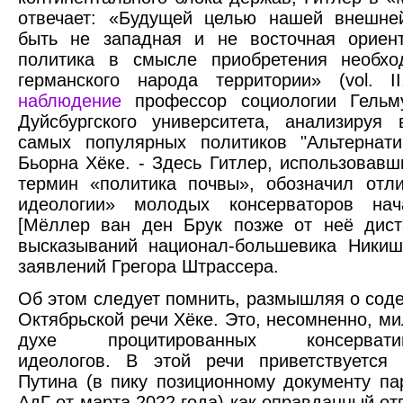
отвечает: «Будущей целью нашей внешне
быть не западная и не восточная ориент
политика в смысле приобретения необх
германского народа территории» (vol. 
наблюдение
профессор социологии Гельм
Дуйсбургского университета, анализируя
самых популярных политиков "Альтернат
Бьорна Хёке. - Здесь Гитлер, использовав
термин «политика почвы», обозначил отл
идеологии» молодых консерваторов нач
[Мёллер ван ден Брук позже от неё дист
высказываний национал-большевика Никиш
заявлений Грегора Штрассера.
Об этом следует помнить, размышляя о сод
Октябрьской речи Хёке. Это, несомненно, ми
духе процитированных консервативн
идеологов. В этой речи приветствуется 
Путина (в пику позиционному документу па
АдГ от марта 2022 года) как оправданный от