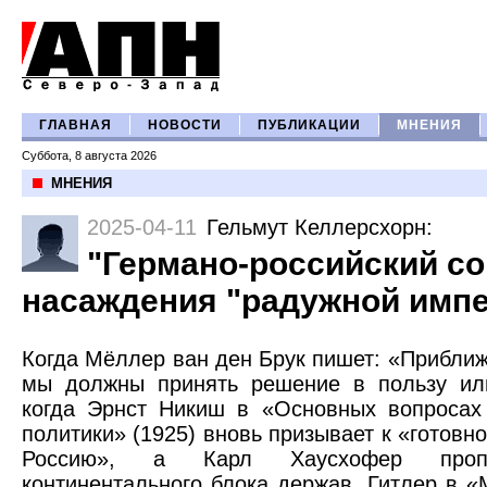
ГЛАВНАЯ
НОВОСТИ
ПУБЛИКАЦИИ
МНЕНИЯ
Суббота, 8 августа 2026
МНЕНИЯ
2025-04-11
Гельмут Келлерсхорн
:
"Германо-российский со
насаждения "радужной имп
Когда Мёллер ван ден Брук пишет: «Приближ
мы должны принять решение в пользу или
когда Эрнст Никиш в «Основных вопросах
политики» (1925) вновь призывает к «готовно
Россию», а Карл Хаусхофер пропа
континентального блока держав, Гитлер в 