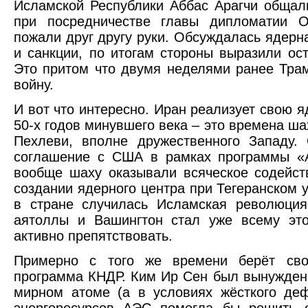
Исламской Республики Аббас Арагчи общал
при посредничестве главы дипломатии 
пожали друг другу руки. Обсуждалась ядер
и санкции, по итогам стороны выразили ос
Это притом что двумя неделями ранее Тра
войну.
И вот что интересно. Иран реализует свою 
50-х годов минувшего века – это времена 
Пехлеви, вполне дружественного Западу.
соглашение с США в рамках программы «
вообще шаху оказывали всяческое содейст
создании ядерного центра при Тегеранском 
в стране случилась Исламская революция
аятоллы и Вашингтон стал уже всему эт
активно препятствовать.
Примерно с того же времени берёт сво
программа КНДР. Ким Ир Сен был вынужден 
мирном атоме (а в условиях жёсткого де
энергоресурсов АЭС помогла бы решить 