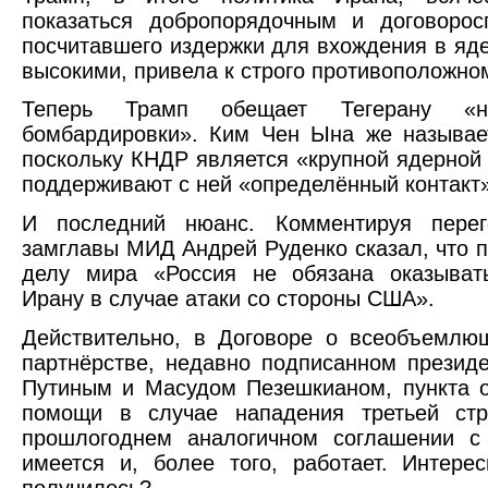
показаться добропорядочным и договорос
посчитавшего издержки для вхождения в яд
высокими, привела к строго противоположном
Теперь Трамп обещает Тегерану «н
бомбардировки». Ким Чен Ына же называе
поскольку КНДР является «крупной ядерной
поддерживают с ней «определённый контакт»
И последний нюанс. Комментируя перег
замглавы МИД Андрей Руденко сказал, что 
делу мира «Россия не обязана оказыва
Ирану в случае атаки со стороны США».
Действительно, в Договоре о всеобъемлю
партнёрстве, недавно подписанном прези
Путиным и Масудом Пезешкианом, пункта 
помощи в случае нападения третьей ст
прошлогоднем аналогичном соглашении с
имеется и, более того, работает. Интере
получилось?