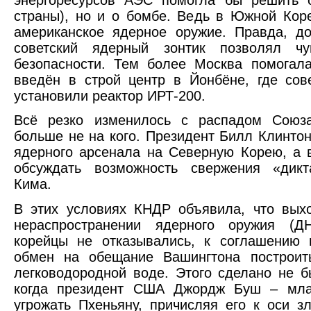
страны), но и о бомбе. Ведь в Южной Ко
американское ядерное оружие. Правда, д
советский ядерный зонтик позволял чу
безопасности. Тем более Москва помогал
введён в строй центр в Йонбёне, где сов
установили реактор ИРТ-200.
Всё резко изменилось с распадом Союз
больше не на кого. Президент Билл Клинто
ядерного арсенала на Северную Корею, а 
обсуждать возможность свержения «дикт
Кима.
В этих условиях КНДР объявила, что вых
нераспространении ядерного оружия (Д
корейцы не отказывались, к соглашению 
обмен на обещание Вашингтона построит
легководородной воде. Этого сделано не б
когда президент США Джордж Буш – мла
угрожать Пхеньяну, причисляя его к оси 