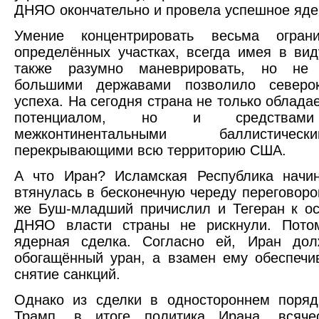
ДНЯО окончательно и провела успешное яде
Умение концентрировать весьма огра
определённых участках, всегда имея в вид
также разумно маневрировать, но не 
большими державами позволило северок
успеха. На сегодня страна не только обла
потенциалом, но и средствам
межконтинентальными баллистичес
перекрывающими всю территорию США.
А что Иран? Исламская Республика начин
втянулась в бесконечную череду переговоро
же Буш-младший причислил и Тегеран к ос
ДНЯО власти страны не рискнули. Пото
ядерная сделка. Согласно ей, Иран до
обогащённый уран, а взамен ему обеспечи
снятие санкций.
Однако из сделки в одностороннем поря
Трамп, в итоге политика Ирана, всяче