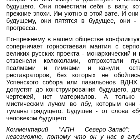
будущего. Они поместили себя в вату, к
прежние эпохи. Им уютно в этой вате. И они
будущему, они пятятся в будущее, они - 
прогресса.
По-прежнему в нашем обществе конфликтую
соперничает горностаевая мантия с серп
великих русских проекта - монархический и 
отзвенели колоколами, отгрохотали пу
псалмами и гимнами и канули, ост
реставраторов, без которых не обойтис
Успенского собора или павильонов ВДНХ.
допустят до конструирования будущего, дл
чертежей, нет материалов. А только
мистическим лучом во лбу, которым они 
туманы грядущего. Будущее - от слова «бу
человеком будущего.
Комментарий "АПН Северо-Запад": 
невозможно, потому что он у нас в глу