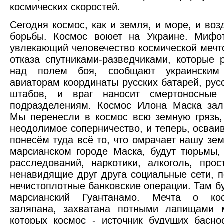
космических скоростей.
Сегодня космос, как и земля, и море, и воз
борьбы. Космос воюет на Украине. Мифо
увлекающий человечество космической мечт
отказа спутниками-разведчиками, которые
над полем боя, сообщают украинским
авиаторам координаты русских батарей, русс
штабов, и враг наносит смертоносны
подразделениям. Космос Илона Маска зал
Мы перенесли в космос всю земную грязь, 
неодолимое соперничество, и теперь, осваи
понесём туда всё то, что омрачает нашу зем
марсианском городе Маска, будут тюрьмы
расследований, наркотики, алкоголь, прос
ненавидящие друг друга социальные сети, 
нечистоплотные банковские операции. Там б
марсианский Гуантанамо. Мечта о кос
заляпана, захватана потными лапищами 
которых космос - источник будущих басн