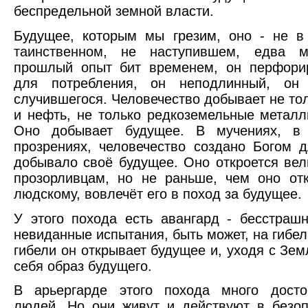
беспредельной земной власти.
Будущее, которым мы грезим, оно - не в
таинственном, не наступившем, едва 
прошлый опыт бит временем, он перфорир
для потребления, он неподлинный, о
случившегося. Человечество добывает не то
и нефть, не только редкоземельные металл
Оно добывает будущее. В мучениях, в г
прозрениях, человечество создано Богом д
добывало своё будущее. Оно откроется ве
прозорливцам, но не раньше, чем оно от
людскому, вовлечёт его в поход за будущее.
У этого похода есть авангард - бесстраш
невиданные испытания, быть может, на гибел
гибели он открывает будущее и, уходя с Зем
себя образ будущего.
В арьергарде этого похода много досто
людей. Но они живут и действуют в безо