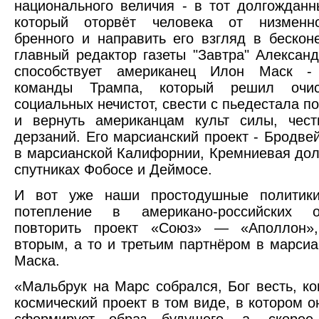
национального величия - в тот долгожданн
который оторвёт человека от низменно
бренного и направить его взгляд в бескон
главный редактор газеты "Завтра" Алексан
способствует американец Илон Маск -
команды Трампа, который решил очис
социальных нечистот, свести с пьедестала 
и вернуть американцам культ силы, чест
дерзаний. Его марсианский проект - Бродве
в марсианской Калифорнии, Кремниевая дол
спутниках Фобосе и Деймосе.
И вот уже наши простодушные политики
потепление в американо-российских о
повторить проект «Союз» — «Аполлон»,
вторым, а то и третьим партнёром в марси
Маска.
«Мальбрук на Марс собрался, Бог весть, ко
космический проект в том виде, в котором о
сформирует образ будущего, а, скорее