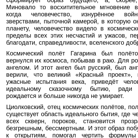
Миновало то восхитительное мгновение в
когда человечество, изнурённое вой
зверствами, пыточной камерой, в которую 
планету, человечество видело в космичес
пределы всех этих несчастий и ужасов, пе
благодати, справедливости, вселенского доб
Космический полёт Гагарина был полёт
вернулся их космоса, побывав в раю. Для р
ангелом. И этот ангел был русский, был ан
верили, что великий «Красный проект», 
ужасные испытания века, приведёт чело
идеальному сказочному бытию, ради 
рождается и больше никогда не умирает.
Циолковский, отец космических полётов, пол
существует область идеального бытия, где ч
всех скверн, пороков, становится проз
безгрешным, бессмертным. И этот образ по
к открытиям, помогал чертить формулы