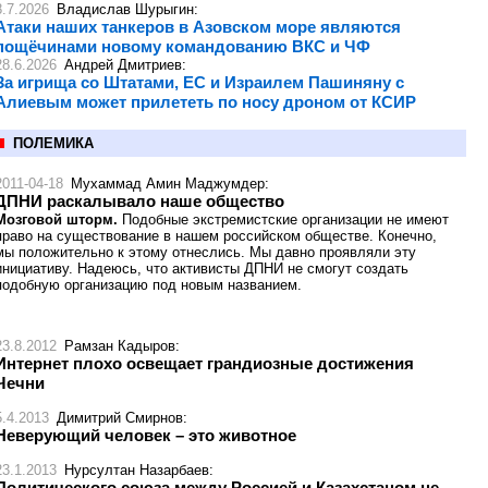
8.7.2026
Владислав Шурыгин
:
Атаки наших танкеров в Азовском море являются
пощёчинами новому командованию ВКС и ЧФ
28.6.2026
Андрей Дмитриев
:
За игрища со Штатами, ЕС и Израилем Пашиняну с
Алиевым может прилететь по носу дроном от КСИР
ПОЛЕМИКА
2011-04-18
Мухаммад Амин Маджумдер
:
ДПНИ раскалывало наше общество
Мозговой шторм.
Подобные экстремистские организации не имеют
право на существование в нашем российском обществе. Конечно,
мы положительно к этому отнеслись. Мы давно проявляли эту
инициативу. Надеюсь, что активисты ДПНИ не смогут создать
подобную организацию под новым названием.
23.8.2012
Рамзан Кадыров
:
Интернет плохо освещает грандиозные достижения
Чечни
5.4.2013
Димитрий Смирнов
:
Неверующий человек – это животное
23.1.2013
Нурсултан Назарбаев
:
Политического союза между Россией и Казахстаном не