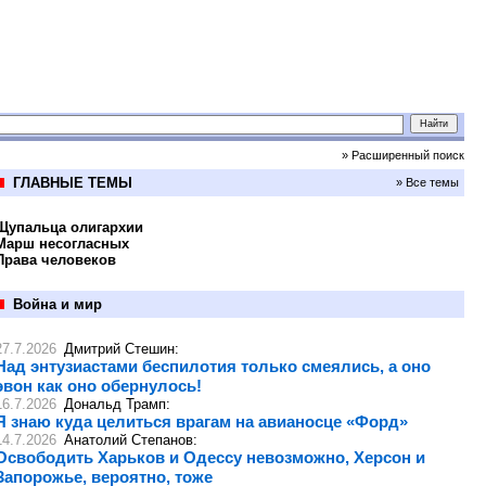
» Расширенный поиск
ГЛАВНЫЕ ТЕМЫ
» Все темы
Щупальца олигархии
Марш несогласных
Права человеков
Война и мир
27.7.2026
Дмитрий Стешин
:
Над энтузиастами беспилотия только смеялись, а оно
эвон как оно обернулось!
16.7.2026
Дональд Трамп
:
Я знаю куда целиться врагам на авианосце «Форд»
14.7.2026
Анатолий Степанов
:
Освободить Харьков и Одессу невозможно, Херсон и
Запорожье, вероятно, тоже