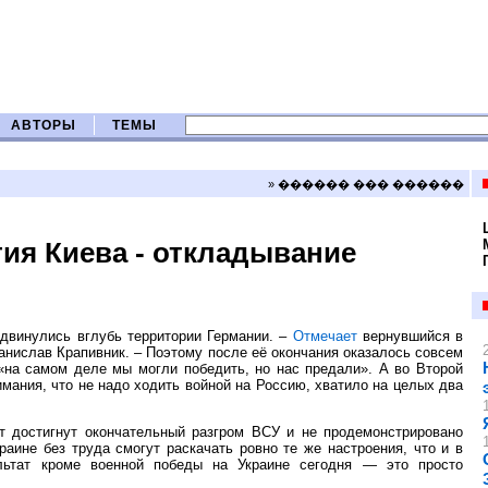
АВТОРЫ
ТЕМЫ
» ������ ��� ������
тия Киева - откладывание
двинулись вглубь территории Германии. –
Отмечает
вернувшийся в
нислав Крапивник. – Поэтому после её окончания оказалось совсем
«на самом деле мы могли победить, но нас предали». А во Второй
мания, что не надо ходить войной на Россию, хватило на целых два
ет достигнут окончательный разгром ВСУ и не продемонстрировано
аине без труда смогут раскачать ровно те же настроения, что и в
ьтат кроме военной победы на Украине сегодня — это просто