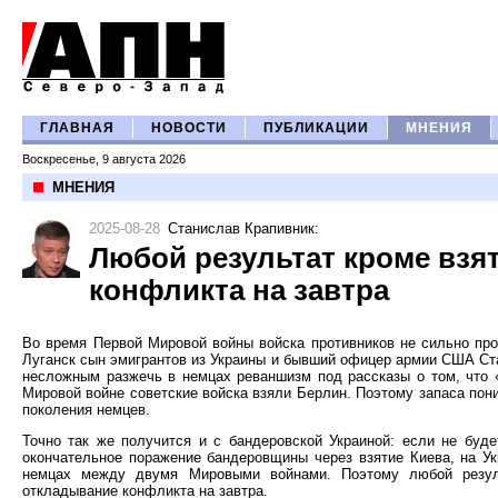
ГЛАВНАЯ
НОВОСТИ
ПУБЛИКАЦИИ
МНЕНИЯ
Воскресенье, 9 августа 2026
МНЕНИЯ
2025-08-28
Станислав Крапивник
:
Любой результат кроме взя
конфликта на завтра
Во время Первой Мировой войны войска противников не сильно про
Луганск сын эмигрантов из Украины и бывший офицер армии США Ста
несложным разжечь в немцах реваншизм под рассказы о том, что 
Мировой войне советские войска взяли Берлин. Поэтому запаса пони
поколения немцев.
Точно так же получится и с бандеровской Украиной: если не буд
окончательное поражение бандеровщины через взятие Киева, на Укр
немцах между двумя Мировыми войнами. Поэтому любой резул
откладывание конфликта на завтра.