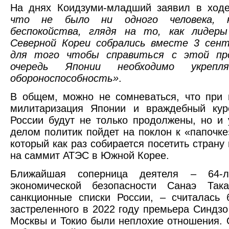
На днях Коидзуми-младший заявил в ход
что не было ни одного человека,
беспокойства, глядя на то, как лидер
Северной Кореи собрались вместе 3 сент
для того чтобы справиться с этой про
очередь Японии необходимо укрепл
обороноспособность»
.
В общем, можно не сомневаться, что при
милитаризация Японии и враждебный ку
России будут не только продолжены, но и
делом политик пойдет на поклон к «папочк
который как раз собирается посетить страну 
на саммит АТЭС в Южной Корее.
Ближайшая соперница деятеля – 64-ле
экономической безопасности Санаэ Так
санкционные списки России, – считалась 
застреленного в 2022 году премьера Синдзо
Москвы и Токио были неплохие отношения. 