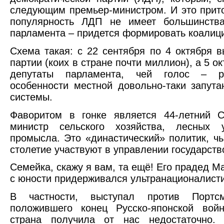
следующим премьер-министром. И это прит
популярность ЛДП не имеет большинств
парламента – придется формировать коалиц
Схема такая: с 22 сентября по 4 октября 
партии (коих в стране почти миллион), а 5 о
депутаты парламента, чей голос – р
особенности местной довольно-таки запута
системы.
Фаворитом в гонке является 44-летний С
министр сельского хозяйства, лесных 
промысла. Это «династический» политик, ч
столетие участвуют в управлении государств
Семейка, скажу я вам, та ещё! Его прадед 
с юности придерживался ультранационалисти
В частности, выступал против Портсму
положившего конец Русско-японской войн
страна получила от нас недостаточно.