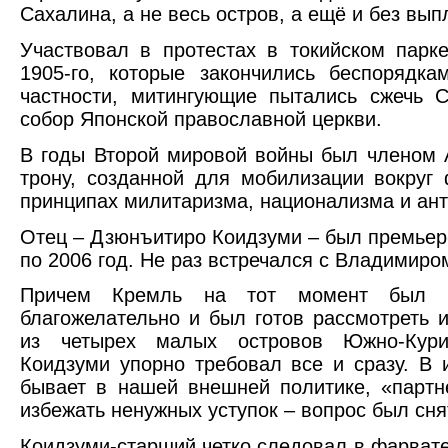
Сахалина, а не весь остров, а ещё и без вып
Участвовал в протестах в токийском парк
1905-го, которые закончились беспорядк
частности, митингующие пытались сжечь С
собор Японской православной церкви.
В годы Второй мировой войны был членом
трону, созданной для мобилизации вокруг
принципах милитаризма, национализма и ан
Отец – Дзюнъитиро Коидзуми – был премьер
по 2006 год. Не раз встречался с Владимир
Причем Кремль на тот момент был н
благожелательно и был готов рассмотреть 
из четырех малых островов Южно-Кури
Коидзуми упорно требовал все и сразу. В и
бывает в нашей внешней политике, «парт
избежать ненужных уступок – вопрос был снят
Коидзуми-старший четко следовал в фарват