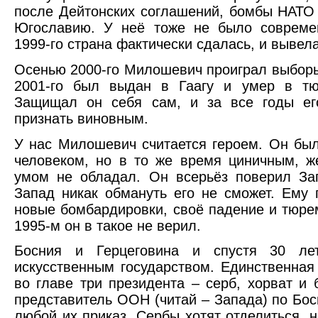
после Дейтонских соглашений, бомбы НАТО
Югославию. У неё тоже не было соврем
1999-го страна фактически сдалась, и вывела
Осенью 2000-го Милошевич проиграл выборы
2001-го был выдан в Гаагу и умер в тю
Защищал он себя сам, и за все годы ег
признать виновным.
У нас Милошевич считается героем. Он бы
человеком, но в то же время циничным, 
умом не обладал. Он всерьёз поверил Зап
Запад никак обмануть его не сможет. Ему 
новые бомбардировки, своё падение и тюре
1995-м он в такое не верил.
Босния и Герцеговина и спустя 30 лет
искусственным государством. Единственная
во главе три президента – серб, хорват и
представитель ООН (читай – Запада) по Бо
любой их приказ. Сербы хотят отделиться, 