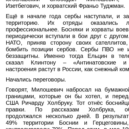
Изетбегович, и хорватский Франьо Туджман.
Ещё в начале года сербы наступали, и з
территорию. Их отряды оказались 
профессиональнее. Босняки и хорваты воев
периодически вступали в бои друг с другом
НАТО, приняв сторону своих сателлитов,
бомбить позиции сербов. Сербы ПВО не и
беззащитны. Именно тогда Ельцин в тел
сказал Клинтону – «Антинатовские и 
настроения растут в России, как снежный ком
Начались переговоры.
Говорят, Милошевич набросал на бумажно
границами, которые он бы хотел, и перед
США Ричарду Холбруку. Тот отнёс боснийц
правки. По рассказам Холбрука, о
продолжался несколько дней. В результа
49% территории Боснии и Герцеговины