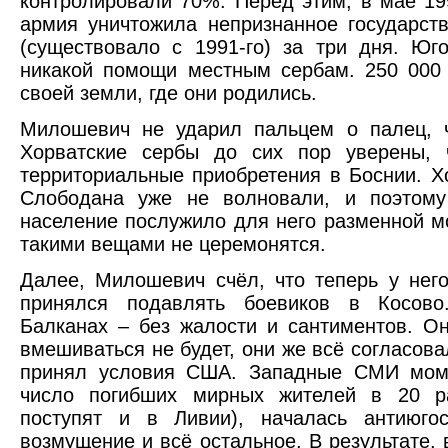
контролировали 70%. Перед этим, в мае 19
армия уничтожила непризнанное государст
(существовало с 1991-го) за три дня. Юг
никакой помощи местным сербам. 250 000
своей земли, где они родились.
Милошевич не ударил пальцем о палец, ч
Хорватские сербы до сих пор уверены, 
территориальные приобретения в Боснии. Х
Слободана уже не волновали, и поэтому
население послужило для него разменной м
такими вещами не церемонятся.
Далее, Милошевич счёл, что теперь у него
принялся подавлять боевиков в Косово
Балканах – без жалости и сантиментов. Он
вмешиваться не будет, они же всё согласова
принял условия США. Западные СМИ мом
число погибших мирных жителей в 20 р
поступят и в Ливии), началась антиюгос
возмущение и всё остальное. В результате, в