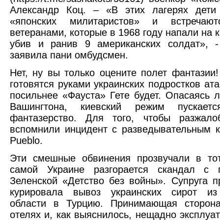
Александр Коц. – «В этих лагерях дети 
«японских милитаристов» и встречаю
ветеранами, которые в 1968 году напали на 
убив и ранив 9 американских солдат», -
заявила пани омбудсмен.
Нет, ну вы только оцените полет фантазии
готовятся руками украинских подростков ат
посильнее «Фауста» Гете будет. Опасаясь 
Вашингтона, киевский режим пускает
фантазерство. Для того, чтобы разжало
вспомнили инцидент с разведывательным
Pueblo.
Эти смешные обвинения прозвучали в тот
самой Украине разгорается скандал с 
Зеленской «Детство без войны». Супруга п
курировала вывоз украинских сирот из
области в Турцию. Принимающая сторон
отелях и, как выяснилось, нещадно эксплуа