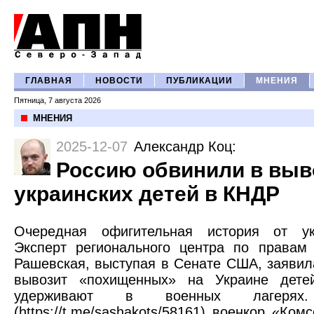
ГЛАВНАЯ
НОВОСТИ
ПУБЛИКАЦИИ
МНЕНИЯ
Пятница, 7 августа 2026
МНЕНИЯ
2025-12-07
Александр Коц
:
Россию обвинили в выв
украинских детей в КНДР
Очередная офигительная история от ук
Эксперт регионального центра по правам
Рашевская, выступая в Сенате США, заявил
вывозит «похищенных» на Украине дете
удерживают в военных лагеря
(https://t.me/sashakots/58161) военкор «Ко