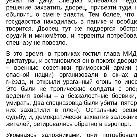
уехал на дачу. Спецназ колебался недо
решение захватить дворец, привезти туда 
объявить о смене власти. Тем более, что
государства находилась в панике и вообщ
творится. Дворец тут же подвергся обстр
орудий и миномётов, интервенты потребова
спецназу не повезло.
В это время, в тропиках гостил глава МИ
диктатуры, и остановился он в покоях дворца
+ военные советники приморской армии 
опасной нации) организовали в окнах 
гнёзда, и открыли ураганный огонь по ино
Это были не тропические солдаты с опе
ведения войны – а безжалостные боевики,
умирать. Два спецназовца были убиты, пятер
них захватили в плен). Остальные реш
судьбу, и, демократически захватив заложни
жителей, ретировались обратно в аэропорт.
Укрываясь заложниками, они потребова