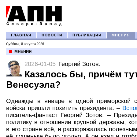
ГЛАВНАЯ
НОВОСТИ
ПУБЛИКАЦИИ
МНЕНИЯ
Суббота, 8 августа 2026
МНЕНИЯ
2026-01-05
Георгий Зотов
:
Казалось бы, причём ту
Венесуэла?
Однажды в январе в одной приморской с
войска пришли похитить президента. –
Вспо
писатель-фантаст Георгий Зотов. – Презид
политику в отношении крупной державы, ко
в его стране всё, и распоряжалась полезны
её душеньке было угодно. А он взял и отобр