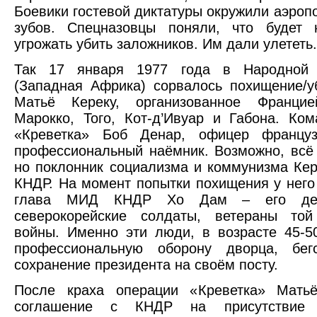
Боевики гостевой диктатуры окружили аэроп
зубов. Спецназовцы поняли, что будет 
угрожать убить заложников. Им дали улететь.
Так 17 января 1977 года в Народной 
(Западная Африка) сорвалось похищение/у
Матьё Кереку, организованное Франци
Марокко, Того, Кот-д’Ивуар и Габона. Ко
«Креветка» Боб Денар, офицер француз
профессиональный наёмник. Возможно, всё
но поклонник социализма и коммунизма Кер
КНДР. На момент попытки похищения у него
глава МИД КНДР Хо Дам – его дел
северокорейские солдаты, ветераны то
войны. Именно эти люди, в возрасте 45-5
профессиональную оборону дворца, бег
сохранение президента на своём посту.
После краха операции «Креветка» Мать
соглашение с КНДР на присутствие