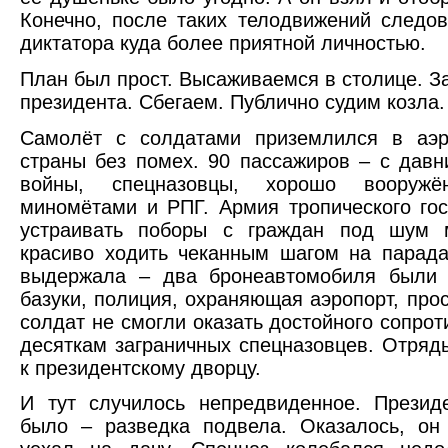
Конечно, после таких телодвижений следов
диктатора куда более приятной личностью.
План был прост. Высаживаемся в столице. 
президента. Сбегаем. Публично судим козла.
Самолёт с солдатами приземлился в аэр
страны без помех. 90 пассажиров – с дав
войны, спецназовцы, хорошо вооружё
миномётами и РПГ. Армия тропического го
устраивать поборы с граждан под шум 
красиво ходить чеканным шагом на парада
выдержала – два бронеавтомобиля были
базуки, полиция, охраняющая аэропорт, про
солдат не смогли оказать достойного сопро
десяткам заграничных спецназовцев. Отряд
к президентскому дворцу.
И тут случилось непредвиденное. Презид
было – разведка подвела. Оказалось, он