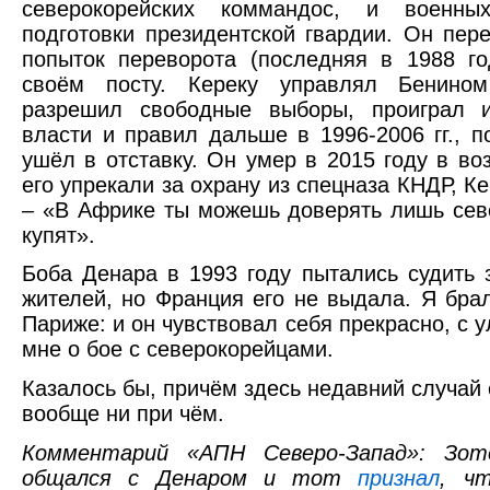
северокорейских коммандос, и военны
подготовки президентской гвардии. Он пер
попыток переворота (последняя в 1988 го
своём посту. Кереку управлял Бенином
разрешил свободные выборы, проиграл 
власти и правил дальше в 1996-2006 гг., 
ушёл в отставку. Он умер в 2015 году в воз
его упрекали за охрану из спецназа КНДР, Ке
– «В Африке ты можешь доверять лишь сев
купят».
Боба Денара в 1993 году пытались судить 
жителей, но Франция его не выдала. Я бра
Париже: и он чувствовал себя прекрасно, с 
мне о бое с северокорейцами.
Казалось бы, причём здесь недавний случай 
вообще ни при чём.
Комментарий «АПН Северо-Запад»: Зот
общался с Денаром и тот
признал
, ч