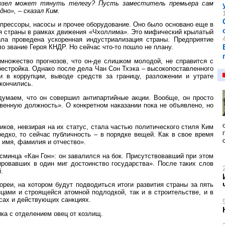
 козел может тянуть телегу? Пусть заместитель премьера сам
дно», – сказал Ким.
прессоры, насосы и прочее оборудование. Оно было основано еще в
ия страны в рамках движения «Чхоллима». Это мифический крылатый
ла проведена ускоренная индустриализация страны. Предприятие
ло звание Героя КНДР. Но сейчас что-то пошло не плану.
множество прогнозов, что он-де слишком молодой, не справится с
ерестройка. Однако после дела Чан Сон Тхэка – высокопоставленного
и в коррупции, выводе средств за границу, разложении и утрате
акончились.
думаем, что он совершил антипартийные акции. Вообще, он просто
ственную должность». О конкретном наказании пока не объявлено, но
иков, невзирая на их статус, стала частью политического стиля Ким
дко, то сейчас публичность – в порядке вещей. Как в свое время
 имя, фамилия и отчество».
сминца «Кан Гон»: он завалился на бок. Присутствовавший при этом
ровавших в один миг достоинство государства». После таких слов
.
реи, на котором будут подводиться итоги развития страны за пять
цами и строящейся атомной подлодкой, так и в строительстве, и в
рсах и действующих санкциях.
ика с отделением овец от козлищ.