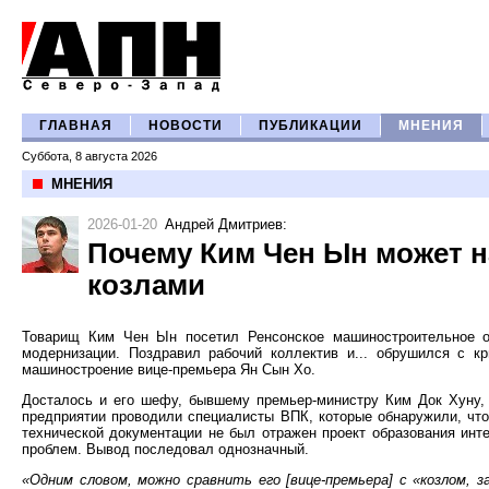
ГЛАВНАЯ
НОВОСТИ
ПУБЛИКАЦИИ
МНЕНИЯ
Суббота, 8 августа 2026
МНЕНИЯ
2026-01-20
Андрей Дмитриев
:
Почему Ким Чен Ын может 
козлами
Товарищ Ким Чен Ын посетил Ренсонское машиностроительное о
модернизации. Поздравил рабочий коллектив и... обрушился с кр
машиностроение вице-премьера Ян Сын Хо.
Досталось и его шефу, бывшему премьер-министру Ким Док Хуну, к
предприятии проводили специалисты ВПК, которые обнаружили, что
технической документации не был отражен проект образования инт
проблем. Вывод последовал однозначный.
«Одним словом, можно сравнить его [вице-премьера] с «козлом,