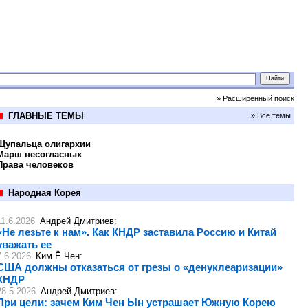
» Расширенный поиск
ГЛАВНЫЕ ТЕМЫ
» Все темы
Щупальца олигархии
Марш несогласных
Права человеков
Народная Корея
11.6.2026
Андрей Дмитриев
:
«Не лезьте к нам». Как КНДР заставила Россию и Китай
уважать ее
7.6.2026
Ким Ё Чен
:
США должны отказаться от грезы о «денуклеаризации»
КНДР
28.5.2026
Андрей Дмитриев
:
При цели: зачем Ким Чен Ын устрашает Южную Корею