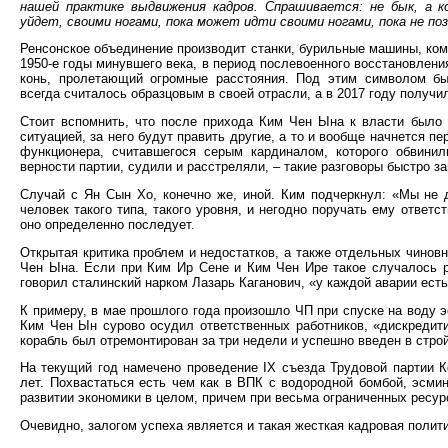
нашей практике выдвижения кадров. Спрашивается: не бык, а
уйдет, своими ногами, пока может идти своими ногами, пока не поз
Ренсонское объединение производит станки, бурильные машины, ком
1950-е годы минувшего века, в период послевоенного восстановлен
конь, пролетающий огромные расстояния. Под этим символом бы
всегда считалось образцовым в своей отрасли, а в 2017 году получи
Стоит вспомнить, что после прихода Ким Чен Ына к власти было 
ситуацией, за него будут править другие, а то и вообще начнется п
функционера, считавшегося серым кардиналом, которого обвинил
верности партии, судили и расстреляли, – такие разговоры быстро з
Случай с Ян Сын Хо, конечно же, иной. Ким подчеркнул: «Мы не 
человек такого типа, такого уровня, и негодно поручать ему ответ
оно определенно последует.
Открытая критика проблем и недостатков, а также отдельных чиновн
Чен Ына. Если при Ким Ир Сене и Ким Чен Ире такое случалось ре
говорил сталинский нарком Лазарь Каганович, «у каждой аварии есть
К примеру, в мае прошлого года произошло ЧП при спуске на воду э
Ким Чен Ын сурово осудил ответственных работников, «дискредити
корабль был отремонтирован за три недели и успешно введен в строй
На текущий год намечено проведение IX съезда Трудовой партии Ко
лет. Похвастаться есть чем как в ВПК с водородной бомбой, эсмин
развитии экономики в целом, причем при весьма ограниченных ресу
Очевидно, залогом успеха является и такая жесткая кадровая полит