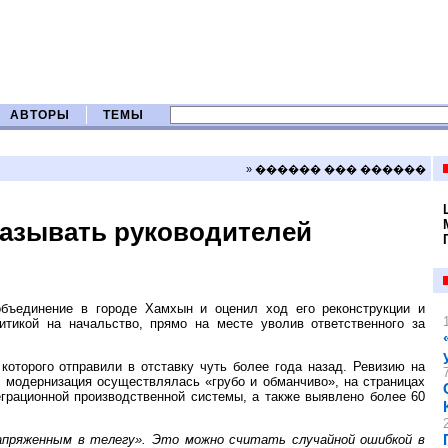
АВТОРЫ
ТЕМЫ
» ������ ��� ������
называть руководителей
бъединение в городе Хамхын и оценил ход его реконструкции и
итикой на начальство, прямо на месте уволив ответственного за
оторого отправили в отставку чуть более года назад. Ревизию на
 модернизация осуществлялась «грубо и обманчиво», на страницах
еграционной производственной системы, а также выявлено более 60
 запряженным в телегу». Это можно считать случайной ошибкой в