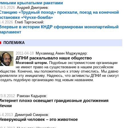
умными крылатыми ракетами
19.5.2026
Андрей Дмитриев
:
Cтанцию «Трудный поход» проехали, поезд на конечной
остановке «Чучхе-бомба»
4.4.2026
Глеб Таргонский
:
Впервые в истории КНДР сформирован монопартийный
парламент
ПОЛЕМИКА
2011-04-18
Мухаммад Амин Маджумдер
:
ДПНИ раскалывало наше общество
Мозговой шторм.
Подобные экстремистские организации
не имеют право на существование в нашем российском
обществе. Конечно, мы положительно к этому отнеслись. Мы давно
проявляли эту инициативу. Надеюсь, что активисты ДПНИ не смогут
создать подобную организацию под новым названием.
23.8.2012
Рамзан Кадыров
:
Интернет плохо освещает грандиозные достижения
Чечни
5.4.2013
Димитрий Смирнов
:
Неверующий человек – это животное