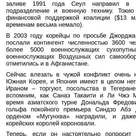
заливе 1991 года Сеул направил в И
подразделение и военную технику. Токио
финансовой поддержкой коалиции ($13 
временам весьма немало).
В 2003 году корейцы по просьбе Джордж
послали контингент численностью 3600 ч
более 5000 военнослужащих сухопутн
военнослужащих Воздушных сил самообо
отметились и в Афганистане.
Сейчас влезать в чужой конфликт очень 
Южная Корея, и Япония имеют в целом не
Ираном – торгуют, посольства в Тегеран
вспомним, как Санаэ Такаити и Ли Чжэ 
время азиатского турне Дональда Фредов
гольфа покойного премьера Синдзо Абэ
орденом «Мугунхва» наградили, и даже
корейских королей короновали.
Теперь, если он настоятельно попросит 