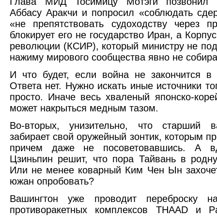
Глава МИД Тосимицу Мотэги позвонил и
Аббасу Аракчи и попросил «соблюдать сдер
«не препятствовать судоходству через п
блокирует его не государство Иран, а Корпу
революции (КСИР), который министру не под
нажиму мирового сообщества явно не собира
И что будет, если война не закончится 
Ответа нет. Нужно искать иные источники топ
просто. Иначе весь хваленый японско-коре
может накрыться медным тазом.
Во-вторых, унизительно, что старший в
забирает свой оружейный зонтик, которым п
причем даже не посоветовавшись. А в
Цзиньпин решит, что пора Тайвань в родну
Или не менее коварный Ким Чен Ын захоче
южан опробовать?
Вашингтон уже проводит переброску н
противоракетных комплексов THAAD и Pat