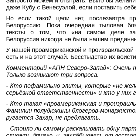
Запросто можем и отыграть. Было бы желани
даже Кубу с Венесуэлой, если поставить себе
Но если такой цели нет, послезавтра пр
Белоруссию. Пока очередная тыловая бля
тексты о том, что «на самом деле за
Белоруссия никогда не была нашим преданн
У нашей проамериканской и произраильской 
есть и на этот случай. Бесстыдство их воист
Комментарий «АПН Северо-Запад»: Очень 
Только возникают три вопроса.
- Кто пофамильно элиты, которые «не жел
серьёзной ответственности» и кто у них 
- Кто такая «проамериканская и произраил
Фамилии полудюжины блогеров-монархисто
ругается Захар, не предлагать.
- Стоило ли самому раскалывать одну пар
сливать другую, и, захлёбываясь от восто