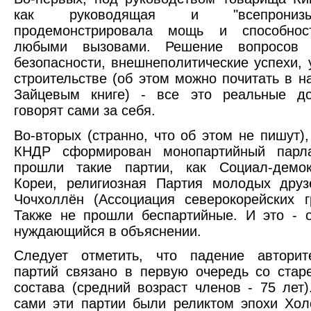
как руководящая и "всепронизы
продемонстрировала мощь и способнос
любыми вызовами. Решение вопросов п
безопасности, внешнеполитические успехи,
строительстве (об этом можно почитать в 
Зайцевым книге) - все это реальные до
говорят сами за себя.
Во-вторых (странно, что об этом не пишут)
КНДР сформирован монопартийный парла
прошли такие партии, как Социал-демок
Кореи, религиозная Партия молодых друз
Чочхоллён (Ассоциация северокорейских 
Также не прошли беспартийные. И это - 
нуждающийся в объяснении.
Следует отметить, что падение авторит
партий связано в первую очередь со стар
состава (средний возраст членов - 75 лет
сами эти партии были реликтом эпохи Хол