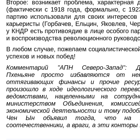
Второе: возникает проблема, характерная 
(фактически с 1918 года, формально, с 192
партию использовали для своих интересов 
карьеристы (Горбачев, Ельцин, Яковлев, Чер
у КНДР есть противоядие в лице особого па
и воспроизводства революционного руководс
В любом случае, пожелаем социалистическо
успехов и новых побед!
Комментарий "АПН Северо-Запад": Д
Пхеньяне просто избавляются от нен
оттягивающих финансы и прочие ресу
произошло в ходе идеологического перев
ведомствами, нацеленными на сотруд
министерством Объединения, комисси
экономической деятельности и тому подо
Чен Ын объявил тогда, что на 
соотечественники, а враги, а эти конторы