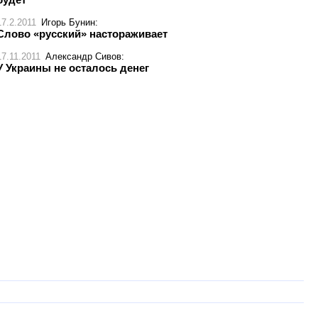
17.2.2011
Игорь Бунин
:
Слово «русский» настораживает
17.11.2011
Александр Сивов
:
У Украины не осталось денег