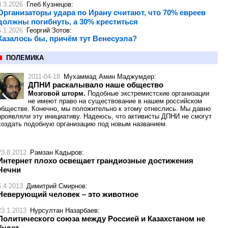
3.3.2026
Глеб Кузнецов
:
Организаторы удара по Ирану считают, что 70% евреев
должны погибнуть, а 30% креститься
5.1.2026
Георгий Зотов
:
Казалось бы, причём тут Венесуэла?
ПОЛЕМИКА
2011-04-18
Мухаммад Амин Маджумдер
:
ДПНИ раскалывало наше общество
Мозговой шторм.
Подобные экстремистские организации
не имеют право на существование в нашем российском
обществе. Конечно, мы положительно к этому отнеслись. Мы давно
проявляли эту инициативу. Надеюсь, что активисты ДПНИ не смогут
создать подобную организацию под новым названием.
23.8.2012
Рамзан Кадыров
:
Интернет плохо освещает грандиозные достижения
Чечни
5.4.2013
Димитрий Смирнов
:
Неверующий человек – это животное
23.1.2013
Нурсултан Назарбаев
:
Политического союза между Россией и Казахстаном не
будет