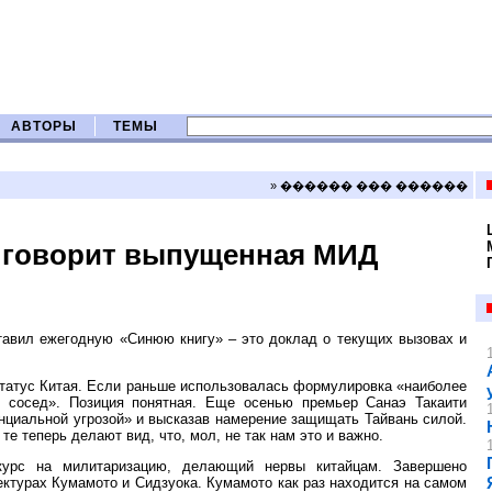
АВТОРЫ
ТЕМЫ
» ������ ��� ������
м говорит выпущенная МИД
тавил ежегодную «Синюю книгу» – это доклад о текущих вызовах и
статус Китая. Если раньше использовалась формулировка «наиболее
й сосед». Позиция понятная. Еще осенью премьер Санаэ Такаити
енциальной угрозой» и высказав намерение защищать Тайвань силой.
те теперь делают вид, что, мол, не так нам это и важно.
урс на милитаризацию, делающий нервы китайцам. Завершено
ктурах Кумамото и Сидзуока. Кумамото как раз находится на самом