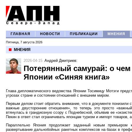
ГЛАВНАЯ
НОВОСТИ
ПУБЛИКАЦИИ
МНЕНИЯ
Пятница, 7 августа 2026
МНЕНИЯ
2026-04-15
Андрей Дмитриев
:
Потерянный самурай: о че
Японии «Синяя книга»
Глава дипломатического ведомства Японии Тосимицу Мотэги предс
угрозах стране и состоянии отношений с внешним миром.
Первым делом стоит обратить внимание, что в документе понизили 
важные двусторонние отношения», то теперь это просто «важны
втянулась в грандиозную ссору с Поднебесной, объявив ее «экзист
Пекин в ответ стал ограничивать японцам туризм и импорт товаров, а 
Параллельно Япония продолжает заданный новым премьером к
развертывание дальнобойных ракетных комплексов на базах в префе