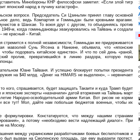
едставитель Минобороны КНР философски заметил: «Если злой тигр
зит японский народ в пучину катастроф».
ьском вопросе. Председатель Си Цзиньпин принял главу основной
ьное дело, ведь Компартия и Гоминьдан были кровными врагами.
унистов в Шанхае. То воюя друг с другом, то объединяясь против
 1949-м, когда гоминьдановцы эвакуировались на Тайвань и создали
– не красный – Китай.
я стремится к полной независимости, Гоминьдан же придерживается
ая мавзолей Сунь Ятсена в Нанкине, объявила, что «японские
 чтобы подорвать китайское единство». И что по сей день «раной,
ский пролив, превратившийся в линию раздора, которую пора
японцы.
дательном Юане Тайваня. И успешно блокирует попытки президента
ружия на $40 млрд. «Денег на HIMARS не выделено», – нервничает
 то кого, спрашивается, будет защищать Такаити и куда Трамп будет
е и японские эксперты «назначили» датой вторжения на Тайвань март
-летие Народно-освободительной армии Китая. Вот рисом не корми
 и все тут! Мол, дайте нам побольше бюджетов военных, чтобы их
ые формулировки. Констатируется, что между нашими странами
ирования», а потому «необходимо вести надлежащий диалог». При
ие на Москву.
глашения между украинскими разработчиками боевых беспилотников и
уто был вызван на Смоленскую площадь, где ему выразили протест.