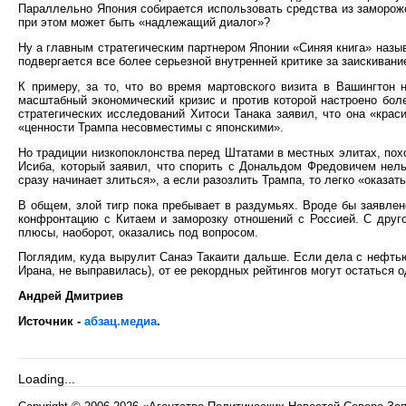
Параллельно Япония собирается использовать средства из замороже
при этом может быть «надлежащий диалог»?
Ну а главным стратегическим партнером Японии «Синяя книга» назы
подвергается все более серьезной внутренней критике за заискиван
К примеру, за то, что во время мартовского визита в Вашингтон 
масштабный экономический кризис и против которой настроено бол
стратегических исследований Хитоси Танака заявил, что она «крас
«ценности Трампа несовместимы с японскими».
Но традиции низкопоклонства перед Штатами в местных элитах, пох
Исиба, который заявил, что спорить с Дональдом Фредовичем нельз
сразу начинает злиться», а если разозлить Трампа, то легко «оказат
В общем, злой тигр пока пребывает в раздумьях. Вроде бы заявле
конфронтацию с Китаем и заморозку отношений с Россией. С друго
плюсы, наоборот, оказались под вопросом.
Поглядим, куда вырулит Санаэ Такаити дальше. Если дела с нефтью
Ирана, не выправилась), от ее рекордных рейтингов могут остаться 
Андрей Дмитриев
Источник -
абзац.медиа
.
Loading...