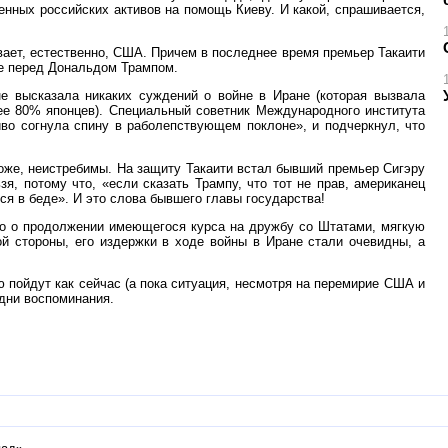
нных российских активов на помощь Киеву. И какой, спрашивается,
вает, естественно, США. Причем в последнее время премьер Такаити
ие перед Дональдом Трампом.
не высказала никаких суждений о войне в Иране (которая вызвала
ее 80% японцев). Специальный советник Международного института
иво согнула спину в раболепствующем поклоне», и подчеркнул, что
оже, неистребимы. На защиту Такаити встал бывший премьер Сигэру
я, потому что, «если сказать Трампу, что тот не прав, американец
ься в беде». И это слова бывшего главы государства!
но о продолжении имеющегося курса на дружбу со Штатами, мягкую
й стороны, его издержки в ходе войны в Иране стали очевидны, а
 пойдут как сейчас (а пока ситуация, несмотря на перемирие США и
одни воспоминания.