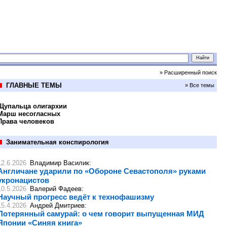
» Расширенный поиск
ГЛАВНЫЕ ТЕМЫ
» Все темы
Щупальца олигархии
Марш несогласных
Права человеков
Занимательная конспирология
12.6.2026
Владимир Василик
:
Англичане ударили по «Обороне Севастополя» руками
укронацистов
10.5.2026
Валерий Фадеев
:
Научный прогресс ведёт к технофашизму
15.4.2026
Андрей Дмитриев
:
Потерянный самурай: о чем говорит выпущенная МИД
Японии «Синяя книга»