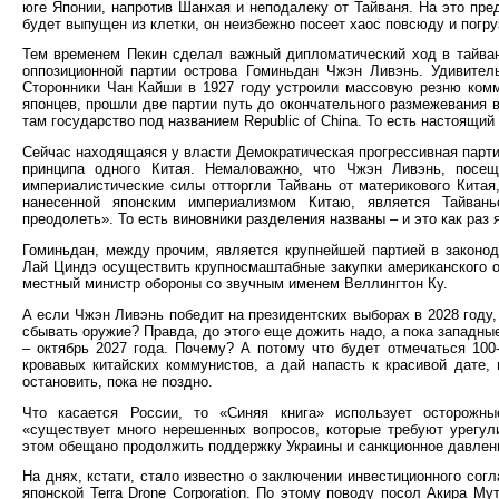
юге Японии, напротив Шанхая и неподалеку от Тайваня. На это пр
будет выпущен из клетки, он неизбежно посеет хаос повсюду и погру
Тем временем Пекин сделал важный дипломатический ход в тайван
оппозиционной партии острова Гоминьдан Чжэн Ливэнь. Удивител
Сторонники Чан Кайши в 1927 году устроили массовую резню комм
японцев, прошли две партии путь до окончательного размежевания в
там государство под названием Republic of China. То есть настоящий 
Сейчас находящаяся у власти Демократическая прогрессивная парти
принципа одного Китая. Немаловажно, что Чжэн Ливэнь, посещ
империалистические силы отторгли Тайвань от материкового Китая,
нанесенной японским империализмом Китаю, является Тайвань
преодолеть». То есть виновники разделения названы – и это как раз 
Гоминьдан, между прочим, является крупнейшей партией в законо
Лай Циндэ осуществить крупносмаштабные закупки американского о
местный министр обороны со звучным именем Веллингтон Ку.
А если Чжэн Ливэнь победит на президентских выборах в 2028 году,
сбывать оружие? Правда, до этого еще дожить надо, а пока западны
– октябрь 2027 года. Почему? А потому что будет отмечаться 100
кровавых китайских коммунистов, а дай напасть к красивой дате,
остановить, пока не поздно.
Что касается России, то «Синяя книга» использует осторожн
«существует много нерешенных вопросов, которые требуют урегул
этом обещано продолжить поддержку Украины и санкционное давлен
На днях, кстати, стало известно о заключении инвестиционного со
японской Terra Drone Corporation. По этому поводу посол Акира М