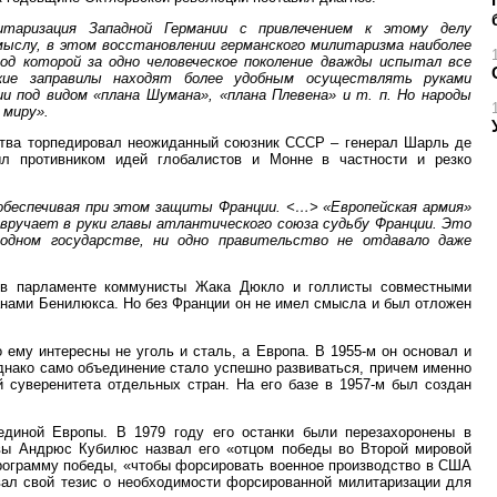
таризация Западной Германии с привлечением к этому делу
мыслу, в этом восстановлении германского милитаризма наиболее
д которой за одно человеческое поколение дважды испытал все
ские заправилы находят более удобным осуществлять руками
и под видом «плана Шумана», «плана Плевена» и т. п. Но народы
 миру».
ства торпедировал неожиданный союзник СССР – генерал Шарль де
ыл противником идей глобалистов и Монне в частности и резко
 обеспечивая при этом защиты Франции. <…> «Европейская армия»
 вручает в руки главы атлантического союза судьбу Франции. Это
 одном государстве, ни одно правительство не отдавало даже
 в парламенте коммунисты Жака Дюкло и голлисты совместными
анами Бенилюкса. Но без Франции он не имел смысла и был отложен
 ему интересны не уголь и сталь, а Европа. В 1955-м он основал и
нако само объединение стало успешно развиваться, причем именно
й суверенитета отдельных стран. На его базе в 1957-м был создан
единой Европы. В 1979 году его останки были перезахоронены в
твы Андрюс Кубилюс назвал его «отцом победы во Второй мировой
программу победы, «чтобы форсировать военное производство в США
ал свой тезис о необходимости форсированной милитаризации для