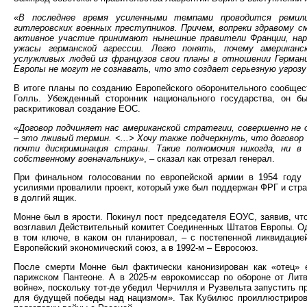
«В последнее время усиленными темпами проводится ремили
гитлеровских военных преступников. Причем, вопреки здравому с
активное участие принимают нынешние правители Франции, наро
ужасы германской агрессии. Легко понять, почему американ
услужливых людей из французов свои планы в отношении Германи
Европы не могут не сознавать, что это создает серьезную угрозу
В итоге планы по созданию Европейского оборонительного сообще
Голль. Убежденный сторонник национального государства, он б
раскритиковал создание ЕОС.
«Договор подчиняет нас американской стратегии, совершенно не
– это лживый термин. <...> Хочу также подчеркнуть, что договор
почти дискриминация страны. Такие полномочия никогда, ни в
собственному военачальнику»
, – сказал как отрезал генерал.
При финальном голосовании по европейской армии в 1954 году
усилиями провалили проект, который уже был поддержан ФРГ и стр
в долгий ящик.
Монне был в ярости. Покинул пост председателя ЕОУС, заявив, что
возглавил Действительный комитет Соединенных Штатов Европы. Од
в том ключе, в каком он планировал, – с постепенной ликвидацие
Европейский экономический союз, а в 1992-м – Евросоюз.
После смерти Монне был фактически канонизирован как «отец» 
парижском Пантеоне. А в 2025-м еврокомиссар по обороне от Ли
войне», поскольку тот-де убедил Черчилля и Рузвельта запустить 
для будущей победы над нацизмом». Так Кубилюс проиллюстриров