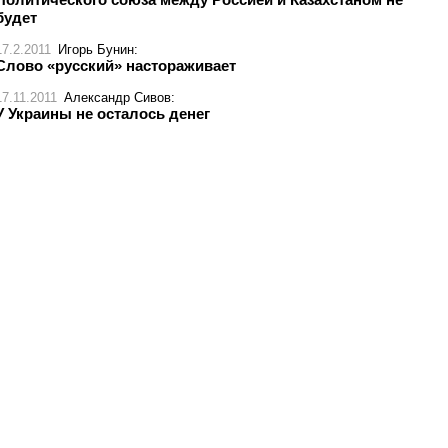
будет
17.2.2011
Игорь Бунин
:
Слово «русский» настораживает
17.11.2011
Александр Сивов
:
У Украины не осталось денег