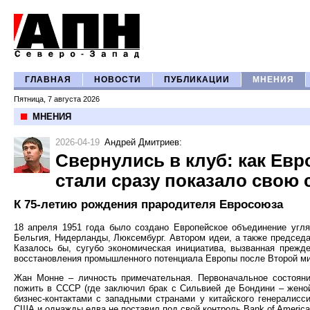
ГЛАВНАЯ
НОВОСТИ
ПУБЛИКАЦИИ
МНЕНИЯ
Пятница, 7 августа 2026
МНЕНИЯ
2026-04-19
Андрей Дмитриев
:
Свернулись в клуб: как Евр
стали сразу показало свою
К 75-летию рождения прародителя Евросоюза
18 апреля 1951 года было создано Европейское объединение угля
Бельгия, Нидерланды, Люксембург. Автором идеи, а также председ
Казалось бы, сугубо экономическая инициатива, вызванная прежд
восстановления промышленного потенциала Европы после Второй мир
Жан Монне – личность примечательная. Первоначальное состояни
пожить в СССР (где заключил брак с Сильвией де Бондини – женой
бизнес-контактами с западными странами у китайского генералис
США и однажды едва не поставил под свой контроль Bank of America