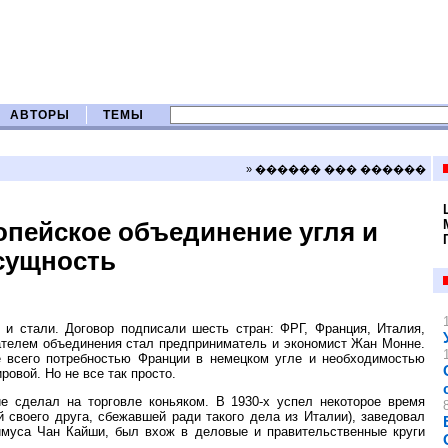
АВТОРЫ
ТЕМЫ
» ������ ��� ������
опейское объединение угля и
 сущность
 и стали. Договор подписали шесть стран: ФРГ, Франция, Италия,
ателем объединения стал предприниматель и экономист Жан Монне.
е всего потребностью Франции в немецком угле и необходимостью
овой. Но не все так просто.
е сделал на торговле коньяком. В 1930-х успел некоторое время
 своего друга, сбежавшей ради такого дела из Италии), заведовал
симуса Чан Кайши, был вхож в деловые и правительственные круги
.