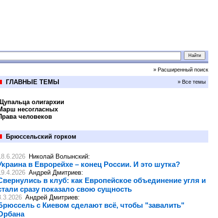
» Расширенный поиск
ГЛАВНЫЕ ТЕМЫ
» Все темы
Щупальца олигархии
Марш несогласных
Права человеков
Брюссельский горком
18.6.2026
Николай Волынский
:
Украина в Еврорейхе – конец России. И это шутка?
19.4.2026
Андрей Дмитриев
:
Свернулись в клуб: как Европейское объединение угля и
стали сразу показало свою сущность
8.3.2026
Андрей Дмитриев
:
Брюссель с Киевом сделают всё, чтобы "завалить"
Орбана