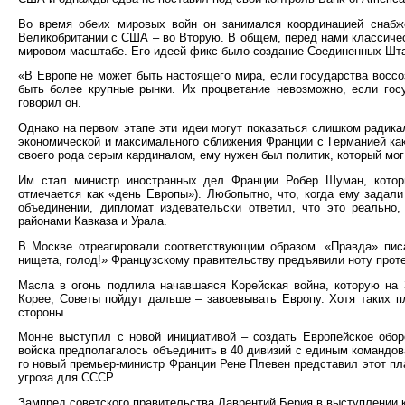
Во время обеих мировых войн он занимался координацией снабж
Великобритании с США – во Вторую. В общем, перед нами классичес
мировом масштабе. Его идеей фикс было создание Соединенных Шт
«В Европе не может быть настоящего мира, если государства восс
быть более крупные рынки. Их процветание невозможно, если го
говорил он.
Однако на первом этапе эти идеи могут показаться слишком радика
экономической и максимального сближения Франции с Германией как
своего рода серым кардиналом, ему нужен был политик, который мог 
Им стал министр иностранных дел Франции Робер Шуман, котор
отмечается как «день Европы»). Любопытно, что, когда ему задал
объединении, дипломат издевательски ответил, что это реально
районами Кавказа и Урала.
В Москве отреагировали соответствующим образом. «Правда» пис
нищета, голод!» Французскому правительству предъявили ноту проте
Масла в огонь подлила начавшаяся Корейская война, которую на 
Корее, Советы пойдут дальше – завоевывать Европу. Хотя таких п
стороны.
Монне выступил с новой инициативой – создать Европейское обор
войска предполагалось объединить в 40 дивизий с единым командов
го новый премьер-министр Франции Рене Плевен представил этот пл
угроза для СССР.
Зампред советского правительства Лаврентий Берия в выступлении 