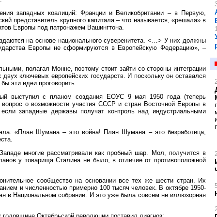
ения западных коалиций: Франции и Великобритании – в Первую,
кий представитель крупного капитала – что называется, «решала» в
атов Европы под патронажем Вашингтона.
оздаются на основе национального суверенитета. <…> У них должны
сударства Европы не сформируются в Европейскую Федерацию», –
льными, полагал Монне, поэтому стоит зайти со стороны интеграции
 двух ключевых европейских государств. И поскольку он оставался
бы эти идеи проговорить.
ый выступил с планом создания ЕОУС 9 мая 1950 года (теперь
и вопрос о возможности участия СССР и стран Восточной Европы в
, если западные державы получат контроль над индустриальными
ала: «План Шумана – это война! План Шумана – это безработица,
ста.
Западе многие рассматривали как пробный шар. Мол, получится в
ланов у товарища Сталина не было, в отличие от противоположной
онительное сообщество на основании все тех же шести стран. Их
анием и численностью примерно 100 тысяч человек. В октябре 1950-
ан в Национальном собрании. И это уже была совсем не иллюзорная
к годовщине Октябрьской революции поставил диагноз: