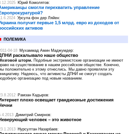
3.12.2025
Юрий Комолятов
:
Американцы смогли перехватить управление
Европрокуратурой?
11.6.2024
Урсула фон дер Ляйен
:
Украина получит первые 1,5 млрд. евро из доходов от
российских активов
ПОЛЕМИКА
2011-04-18
Мухаммад Амин Маджумдер
:
ДПНИ раскалывало наше общество
Мозговой шторм.
Подобные экстремистские организации не имеют
право на существование в нашем российском обществе. Конечно,
мы положительно к этому отнеслись. Мы давно проявляли эту
инициативу. Надеюсь, что активисты ДПНИ не смогут создать
подобную организацию под новым названием.
23.8.2012
Рамзан Кадыров
:
Интернет плохо освещает грандиозные достижения
Чечни
5.4.2013
Димитрий Смирнов
:
Неверующий человек – это животное
23.1.2013
Нурсултан Назарбаев
:
Политического союза между Россией и Казахстаном не