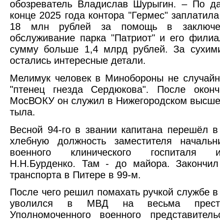
обозреватель Владислав Шурыгин. – По д
конце 2025 года контора "Гермес" заплатил
18 млн рублей за помощь в заключен
обслуживание парка "Патриот" и его филиа
сумму больше 1,4 млрд рублей. За сухим
остались интересные детали.
Мелимук человек в Минобороны не случайн
"птенец гнезда Сердюкова". После окон
МосВОКУ он служил в Нижегородском высш
тыла.
Весной 94-го в звании капитана перешёл в
хлебную должность заместителя началь
военного клинического госпиталя 
Н.Н.Бурденко. Там - до майора. Закончи
транспорта в Питере в 99-м.
После чего решил помахать ручкой службе 
уволился в МВД на весьма прести
Уполномоченного военного представител