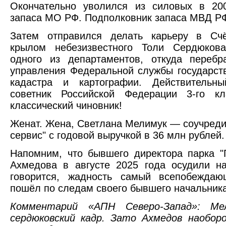
Окончательно уволился из силовых в 200
запаса МО РФ. Подполковник запаса МВД Р
Затем отправился делать карьеру в Сч
крылом небезизвестного Толи Сердюков
одного из департаментов, откуда перебр
управления Федеральной службы государств
кадастра и картографии. Действительны
советник Российской Федерации 3-го к
классический чиновник!
Женат. Жена, Светлана Мелимук — соучреди
сервис" с годовой выручкой в 36 млн рублей.
Напомним, что бывшего директора парка "
Ахмедова в августе 2025 года осудили на
говорится, жадность самый всепобеждаю
пошёл по следам своего бывшего начальника
Комментарий «АПН Северо-Запад»: Мели
сердюковский кадр. Зато Ахмедов наобор