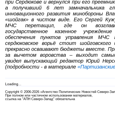
при Сердюкове и вернулся при его преемни
а получивший 6 лет замначальника гла
инновационного развития минобороны Вл
«шойгак» в чистом виде. Его Сергей Куж
МЧС перетащил, где он возглавл
государственное казенное учреждени
обеспечения пунктов управления МЧС 
сердюковское ворьё стоит шойговского
прекрасно осваивают бюджеты вместе. Пр
за вычетом воровства – выходит самы
увидел выпускающий редактор Юрий Нерсе
(подробности - в материале
«Партизанские
Loading...
Copyright
©
2006-2026 «Агентство Политических Новостей Северо-За
При полном или частичном использовании материалов,
ссылка на "АПН Северо-Запад" обязательна