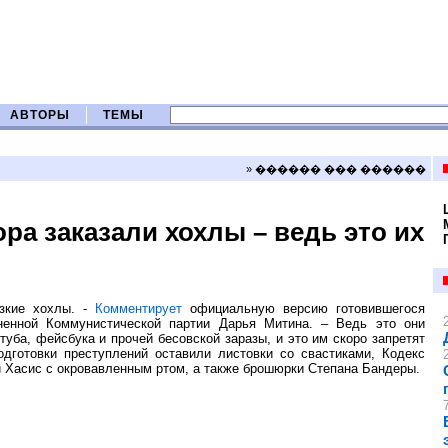
АВТОРЫ
ТЕМЫ
» ������ ��� ������
а заказали хохлы – ведь это их
рзкие хохлы. -
Комментирует
официальную версию готовившегося
ненной Коммунистической партии Дарья Митина. – Ведь это они
уба, фейсбука и прочей бесовской заразы, и это им скоро запретят
дготовки преступлений оставили листовки со свастиками, Кодекс
й Хасис с окровавленным ртом, а также брошюрки Степана Бандеры.