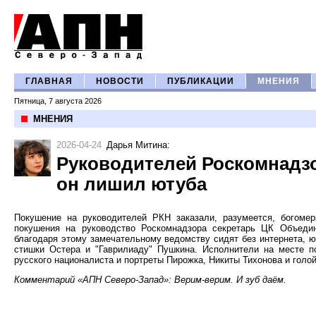
ГЛАВНАЯ
НОВОСТИ
ПУБЛИКАЦИИ
МНЕНИЯ
Пятница, 7 августа 2026
МНЕНИЯ
2026-04-24
Дарья Митина
:
Руководителей Роскомнадзор
он лишил ютуба
Покушение на руководителей РКН заказали, разумеется, богоме
покушения на руководство Роскомнадзора секретарь ЦК Объеди
благодаря этому замечательному ведомству сидят без интернета, ют
стишки Остера и "Гаврилиаду" Пушкина. Исполнители на месте по
русского националиста и портреты Пирожка, Никиты Тихонова и голо
Комментарий «АПН Северо-Запад»: Верим-верим. И зуб даём.