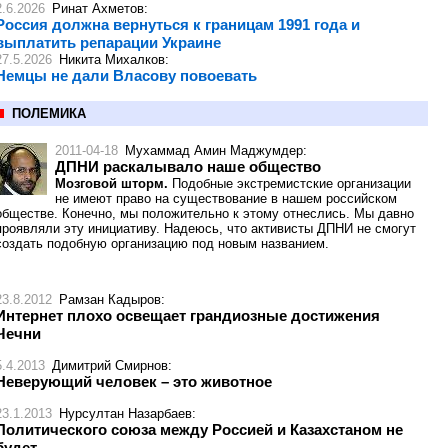
2.6.2026
Ринат Ахметов
:
Россия должна вернуться к границам 1991 года и
выплатить репарации Украине
27.5.2026
Никита Михалков
:
Немцы не дали Власову повоевать
ПОЛЕМИКА
2011-04-18
Мухаммад Амин Маджумдер
:
ДПНИ раскалывало наше общество
Мозговой шторм.
Подобные экстремистские организации
не имеют право на существование в нашем российском
обществе. Конечно, мы положительно к этому отнеслись. Мы давно
проявляли эту инициативу. Надеюсь, что активисты ДПНИ не смогут
создать подобную организацию под новым названием.
23.8.2012
Рамзан Кадыров
:
Интернет плохо освещает грандиозные достижения
Чечни
5.4.2013
Димитрий Смирнов
:
Неверующий человек – это животное
23.1.2013
Нурсултан Назарбаев
:
Политического союза между Россией и Казахстаном не
будет