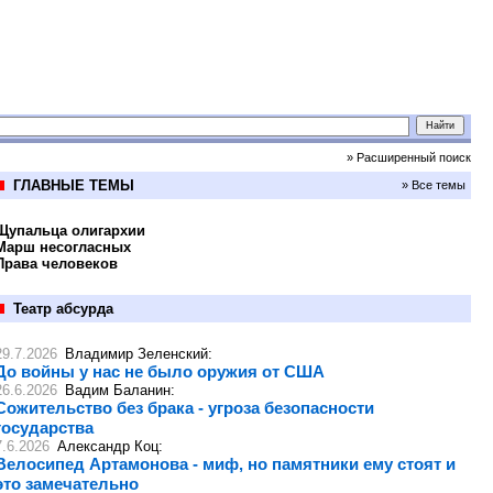
» Расширенный поиск
ГЛАВНЫЕ ТЕМЫ
» Все темы
Щупальца олигархии
Марш несогласных
Права человеков
Театр абсурда
29.7.2026
Владимир Зеленский
:
До войны у нас не было оружия от США
26.6.2026
Вадим Баланин
:
Сожительство без брака - угроза безопасности
государства
7.6.2026
Александр Коц
:
Велосипед Артамонова - миф, но памятники ему стоят и
это замечательно