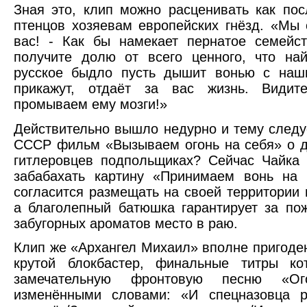
Зная это, клип можно расценивать как пос
птенцов хозяевам европейских гнёзд. «Мы 
вас! - Как бы намекает пернатое семейс
получите долю от всего ценного, что на
русское быдло пусть дышит вонью с наши
прикажут, отдаёт за вас жизнь. Види
промываем ему мозги!»
Действительно вышло недурно и тему следу
СССР фильм «Вызываем огонь на себя» о 
гитлеровцев подпольщиках? Сейчас Чайка
забабахать картину «Принимаем вонь на 
согласится размещать на своей территории
а благолепный батюшка гарантирует за по
забугорных ароматов место в раю.
Клип же «Архангел Михаил» вполне пригоде
крутой блокбастер, финальные титры ко
замечательную фронтовую песню «Ог
изменёнными словами: «И спецназовца ру