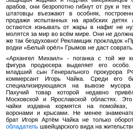
арабов, они безропотно гибнут от рук и тех
штатовцы въезжают в особняк, построен
продажи испытанных на арабских детях л
остаются изнывать от жары в нафиг не н
молятся за мир во всём мире. Они не должн
же так бездуховно! Рекламщик прокладок «П
водки «Белый орёл» Грымов не даст соврать
«Архангел Михаил» - поганка с той же к
фигура продюсера выделяет его особо.
младший сын Генерального прокурора Р
коммерсант Игорь Чайка. Среди его 
специализирующаяся на вывозе мусора
Пахучий товар которой недавно прив
Московской и Ярославской областях. Это
чайки издавна кормятся на помойках, 
воронами и крысами. Не менее знаменате
брат Игоря Артём Чайка не только оборо
обладатель
швейцарского вида на жительств