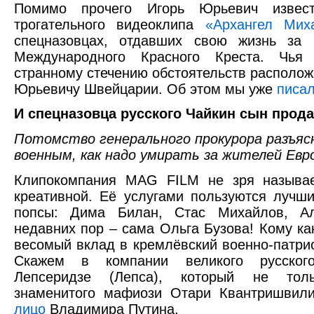
Помимо прочего Игорь Юрьевич извес
трогательного видеоклипа
«Архангел Мих
спецназовцах, отдавших свою жизнь за 
Международного Красного Креста. Чья 
странному стечению обстоятельств располо
Юрьевичу Швейцарии. Об этом мы уже
писа
И спецназовца русского Чайкин сын прод
Потомство генерального прокурора разъяс
военным, как надо умирать за жителей Евр
Клипокомпания MAG FILM не зря называ
креативной. Её услугами пользуются лучш
попсы: Дима Билан, Стас Михайлов, Ал
недавних пор – сама Ольга Бузова! Кому ка
весомый вклад в кремлёвский военно-патри
Скажем в компании великого русског
Лепсеридзе (Лепса), который не тол
знаменитого мафиози Отари Квантришвил
лицо
Владимира Путина.