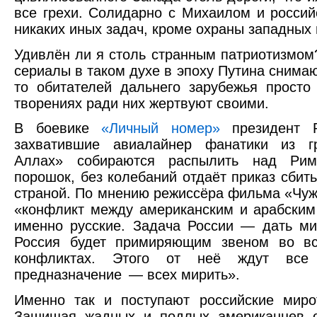
все грехи. Солидарно с Михаилом и россий
никаких иных задач, кроме охраны западных 
Удивлён ли я столь странным патриотизмом
сериалы в таком духе в эпоху Путина снимаю
то обитателей дальнего зарубежья просто
творениях ради них жертвуют своими.
В боевике
«Личный номер»
президент Р
захватившие авиалайнер фанатики из г
Аллах» собираются распылить над Рим
порошок, без колебаний отдаёт приказ сбит
страной. По мнению режиссёра фильма «Чу
«конфликт между американским и арабски
именно русские. Задача России — дать ми
Россия будет примиряющим звеном во в
конфликтах. Этого от неё ждут все
предназначение — всех мирить».
Именно так и поступают российские миро
Защищая жадных и подлых американцев о