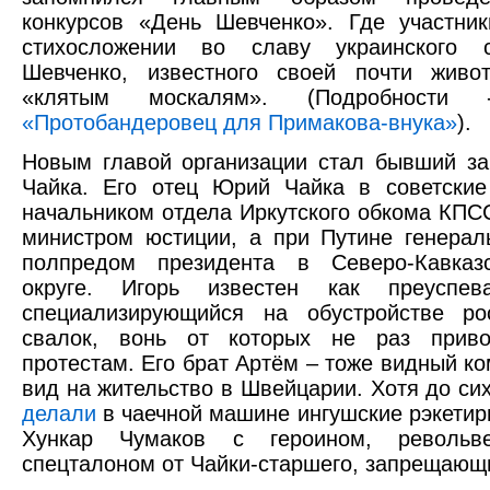
конкурсов «День Шевченко». Где участни
стихосложении во славу украинского с
Шевченко, известного своей почти живо
«клятым москалям». (Подробности
«Протобандеровец для Примакова-внука»
).
Новым главой организации стал бывший з
Чайка. Его отец Юрий Чайка в советские
начальником отдела Иркутского обкома КПС
министром юстиции, а при Путине генера
полпредом президента в Северо-Кавказ
округе. Игорь известен как преуспев
специализирующийся на обустройстве ро
свалок, вонь от которых не раз прив
протестам. Его брат Артём – тоже видный к
вид на жительство в Швейцарии. Хотя до сих
делали
в чаечной машине ингушские рэкетир
Хункар Чумаков с героином, револьв
спецталоном от Чайки-старшего, запрещающ