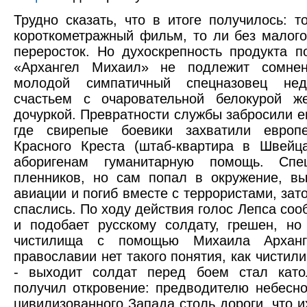
Трудно сказать, что в итоге получилось: 
короткометражный фильм, то ли без малого
переросток. Но духоскрепность продукта п
«Архангел Михаил» не подлежит сомнен
молодой симпатичный спецназовец нед
счастьем с очаровательной белокурой ж
дочуркой. Превратности службы забросили ег
где свирепые боевики захватили европе
Красного Креста (штаб-квартира в Швейц
аборигенам гуманитарную помощь. Спе
пленников, но сам попал в окружение, в
авиации и погиб вместе с террористами, за
спаслись. По ходу действия голос Лепса сооб
и подобает русскому солдату, грешен, но
чистилища с помощью Михаила Арханг
православии нет такого понятия, как чистили
- выходит солдат перед боем стал като
получил откровение: предводителю небесно
цивилизованного Запада столь дороги, что и