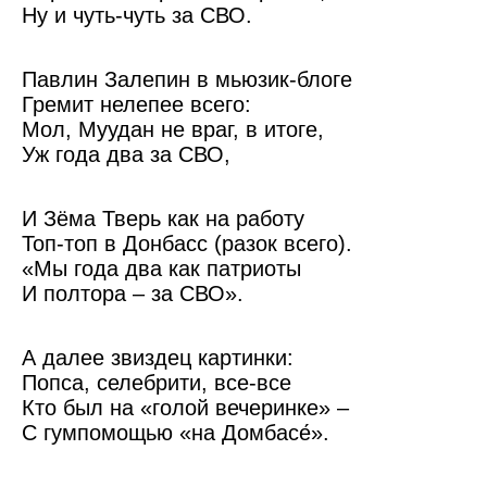
Ну и чуть-чуть за СВО.
Павлин Залепин в мьюзик-блоге
Гремит нелепее всего:
Мол, Муудан не враг, в итоге,
Уж года два за СВО,
И Зёма Тверь как на работу
Топ-топ в Донбасс (разок всего).
«Мы года два как патриоты
И полтора – за СВО».
А далее звиздец картинки:
Попса, селебрити, все-все
Кто был на «голой вечеринке» –
С гумпомощью «на Домбасе́».