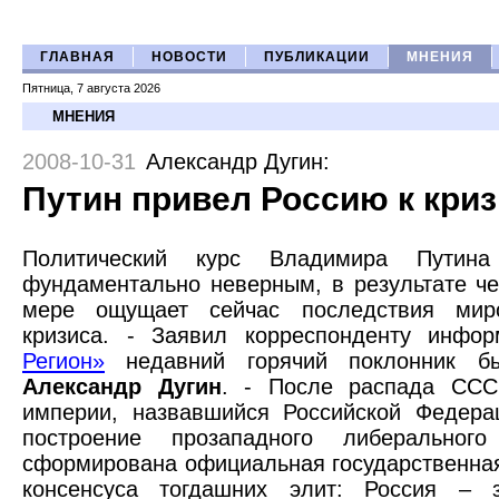
ГЛАВНАЯ
НОВОСТИ
ПУБЛИКАЦИИ
МНЕНИЯ
Пятница, 7 августа 2026
МНЕНИЯ
2008-10-31
Александр Дугин
:
Путин привел Россию к кри
Политический курс Владимира Путина
фундаментально неверным, в результате че
мере ощущает сейчас последствия миро
кризиса. - Заявил корреспонденту инфо
Регион»
недавний горячий поклонник бы
Александр Дугин
. - После распада ССС
империи, назвавшийся Российской Федера
построение прозападного либеральног
сформирована официальная государственная
консенсуса тогдашних элит: Россия – з