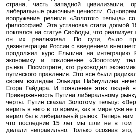
страна, часть западной цивилизации, о
либеральные рыночные ценности. Одноврем
вооружение религия «Золотого тельца» с
философией. Эта установка стала догмой 1
поклялся на статуе Свободы, что реализует 
он их реализовал. По сути, было пр
дезинтеграции России с введением внешнег
продолжил курс Ельцина на интеграцию 
экономику и поклонение «Золотому тел
рынка. Посмотрите, кто руководил экономи
путинского правления. Это все были радик
своим взглядам Эльвира Набиуллина ниче
Егора Гайдара. И появление этих людей 
Приверженность Путина либеральному рынку
черты. Путин сказал Золотому тельцу: «Ве
верить в него в то время, как в мире уже не 
верил бы в либеральный рынок. Теперь нам 
что последние 15 лет мы шли не в том 
делали неправильно. Только осознав это