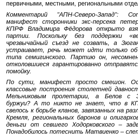
первичными, местными, региональными отд
Комментарий "АПН-Северо-Запад": С
манифест сторонники экс-персека петер
КПРФ Владимира Фёдорова открыто взял
партии. Поскольку без поддержки «в
чрезвычайный съезд не созвать, а Зюга
устраивает, речь может идти только об
типа семигинского. Партию он, несомнен
отколовшиеся гарантированно отправятс
помойку.
По сути, манифест просто смешон. Ос
классовые построения столетней давнос
Мельниковым пролетарии, а Белов с 
буржуи? А то никто не знает, что в К
свелось к борьбе кланов, завязанных на р
Кремля, региональных баронов и олигарх
деньги от севшего Ходорковского – задв
Понадобилось потеснить Матвиенко – сле