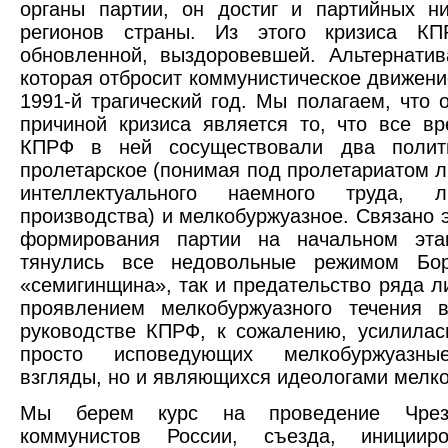
органы партии, он достиг и партийных н
регионов страны. Из этого кризиса К
обновленной, выздоровевшей. Альтернатив
которая отбросит коммунистическое движение
1991-й трагический год. Мы полагаем, что 
причиной кризиса является то, что все в
КПРФ в ней сосуществовали два полити
пролетарское (понимая под пролетариатом 
интеллектуального наемного труда, 
производства) и мелкобуржуазное. Связано 
формирования партии на начальном эта
тянулись все недовольные режимом Бор
«семигинщина», так и предательство ряда 
проявлением мелкобуржуазного течения
руководстве КПРФ, к сожалению, усилилас
просто исповедующих мелкобуржуазные
взгляды, но и являющихся идеологами мелко
Мы берем курс на проведение Чрезв
коммунистов России, съезда, инициир