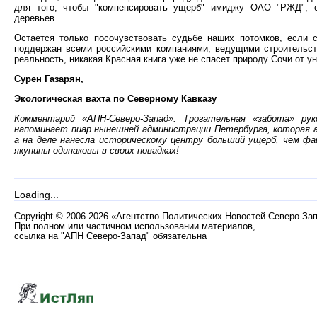
для того, чтобы "компенсировать ущерб" имиджу ОАО "РЖД", с
деревьев.
Остается только посочувствовать судьбе наших потомков, если 
поддержан всеми российскими компаниями, ведущими строительст
реальность, никакая Красная книга уже не спасет природу Сочи от у
Сурен Газарян,
Экологическая вахта по Северному Кавказу
Комментарий «АПН-Северо-Запад»: Трогательная «забота» р
напоминает пиар нынешней администрации Петербурга, которая а
а на деле нанесла историческому центру больший ущерб, чем фа
якунины одинаковы в своих повадках!
Loading...
Copyright
©
2006-2026 «Агентство Политических Новостей Северо-За
При полном или частичном использовании материалов,
ссылка на "АПН Северо-Запад" обязательна