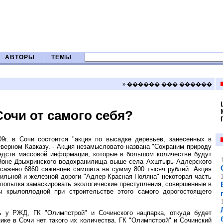
АВТОРЫ
ТЕМЫ
» ������ ��� ������
очи от самого себя?
9г. в Сочи состоится "акция по высадке деревьев, занесенных в
верном Кавказу. - Акция незамысловато названа "Сохраним природу
едств массовой информации, которые в большом количестве будут
районе Дзыхринского водохранилища выше села Ахштырь Адлерского
ысажено 6860 саженцев самшита на сумму 800 тысяч рублей. Акция
ильной и железной дороги "Адлер-Красная Поляна" некоторая часть
попытка замаскировать экологические преступления, совершенные в
 крылоплодной при строительстве этого самого дорогостоящего
ь у РЖД, ГК "Олимпстрой" и Сочинского нацпарка, откуда будет
ике в Сочи нет такого их количества. ГК "Олимпстрой" и Сочинский