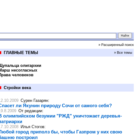
» Расширенный поиск
ГЛАВНЫЕ ТЕМЫ
» Все темы
Щупальца олигархии
Марш несогласных
Права человеков
Стройки века
12.10.2009
Сурен Газарян
:
Спасет ли Якунин природу Сочи от самого себя?
19.8.2009
От редакции
:
В олимпийском безумии "РЖД" уничтожает деревья-
патриархи
17.10.2008
Илья Стогов
:
Любой город приполз бы, чтобы Газпром у них свою
башню построил