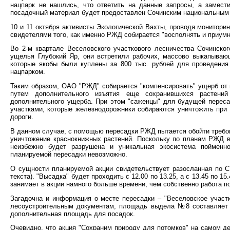
нацпарк не нашлись, что ответить на данные запросы, а замес
посадочный материал будет предоставлен Сочинским национальным
10 и 11 октября активисты Экологической Вахты, проводя монитори
свидетелями того, как именно РЖД собирается "восполнять и приум
Во 2-м квартале Веселовского участкового лесничества Сочинско
ущелья Глубокий Яр, они встретили рабочих, массово выкапываю
которые якобы были куплены за 800 тыс. рублей для проведения
нацпарком.
Таким образом, ОАО "РЖД" собирается "компенсировать" ущерб от 
путем дополнительного изъятия еще сохранившихся растений
дополнительного ущерба. При этом "саженцы" для будущей переса
участками, которые железнодорожники собираются уничтожить при
дороги.
В данном случае, c помощью пересадки РЖД пытается обойти требо
уничтожение краснокнижных растений. Поскольку по планам РЖД в
неизбежно будет разрушена и уникальная экосистема пойменн
планируемой пересадки невозможно.
О сущности планируемой акции свидетельствует разосланная по С
текста). "Высадка" будет проходить с 12.00 по 13.25, а с 13.45 по 1
занимает в акции намного больше времени, чем собственно работа п
Загадочна и информация о месте пересадки – "Веселовское участ
лесоустроительным документам, площадь выдела №8 составляет в
дополнительная площадь для посадок.
Очевидно, что акция "Сохраним природу для потомков" на самом д