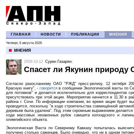
ГЛАВНАЯ
НОВОСТИ
ПУБЛИКАЦИИ
МНЕНИЯ
Четверг, 6 августа 2026
МНЕНИЯ
2009-10-12
Сурен Газарян
:
Спасет ли Якунин природу С
Согласно разосланному ОАО "РЖД" пресс-релизу, 12 октября 200
Красную книгу", -
говорится
в сообщении Экологической вахты по Се
для потомков" и делается исключительно для корреспондентов ср
присутствовать при этой акции. Мероприятие начнется в 11.30 в 
района г. Сочи. По информации компании, во время акции будет в
проводится, поскольку "в ходе строительства совмещённой автомоб
деревьев была удалена". Под этим скромным выражением делается 
ходе массовых незаконных рубок самшита колхидского и лапины
олимпийского объекта.
Экологическая Вахта по Северному Кавказу попыталась выяснит
получено столько саженцев. Было очевидно, что ни в одном питомн