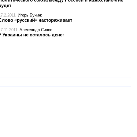
будет
17.2.2011
Игорь Бунин
:
Слово «русский» настораживает
17.11.2011
Александр Сивов
:
У Украины не осталось денег