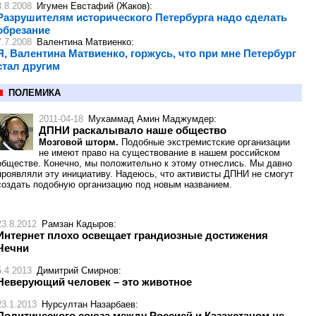
3.8.2008
Игумен Евстафий (Жаков)
:
Разрушителям исторического Петербурга надо сделать
обрезание
7.7.2008
Валентина Матвиенко
:
Я, Валентина Матвиенко, горжусь, что при мне Петербург
стал другим
ПОЛЕМИКА
2011-04-18
Мухаммад Амин Маджумдер
:
ДПНИ раскалывало наше общество
Мозговой шторм.
Подобные экстремистские организации
не имеют право на существование в нашем российском
обществе. Конечно, мы положительно к этому отнеслись. Мы давно
проявляли эту инициативу. Надеюсь, что активисты ДПНИ не смогут
создать подобную организацию под новым названием.
23.8.2012
Рамзан Кадыров
:
Интернет плохо освещает грандиозные достижения
Чечни
5.4.2013
Димитрий Смирнов
:
Неверующий человек – это животное
23.1.2013
Нурсултан Назарбаев
:
Политического союза между Россией и Казахстаном не