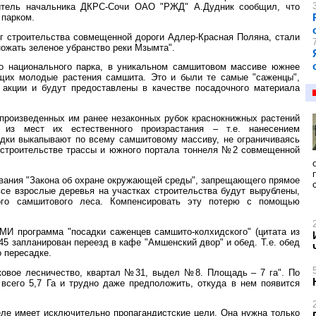
титель начальника ДКРС-Сочи ОАО "РЖД" А.Дудник сообщил, что
 парком.
нг строительства совмещенной дороги Адлер-Красная Поляна, стали
ножать зеленое убранство реки Мзымта".
го национального парка, в уникальном самшитовом массиве южнее
щих молодые растения самшита. Это и были те самые "саженцы",
 акции и будут предоставлены в качестве посадочного материала
произведенных им ранее незаконных рубок краснокнижных растений
 из мест их естественного произрастания – т.е. нанесением
дки выкапывают по всему самшитовому массиву, не ограничиваясь
 строительстве трассы и южного портала тоннеля №2 совмещенной
вания "Закона об охране окружающей среды", запрещающего прямое
се взрослые деревья на участках строительства будут вырублены,
ого самшитового леса. Компенсировать эту потерю с помощью
МИ программа "посадки саженцев самшито-колхидского" (цитата из
5.45 запланирован переезд в кафе "Амшенский двор" и обед. Т.е. обед
о пересадке.
ковое лесничество, квартал №31, выдел №8. Площадь – 7 га". По
сего 5,7 Га и трудно даже предположить, откуда в нем появится
еле имеет исключительно пропагандистские цели. Она нужна только