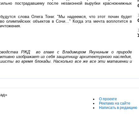
ильно пострадавшему после незаконной вырубки краснокнижных
сбудутся слова Олега Тони: "Мы надеемся, что этот почин будет
во олимпийских объектов в Сочи…" Когда эта мечта воплотится в
ничтожения.
уководства РЖД во главе с Владимиром Якуниным о природе
ктивно изображает из себя защитницу архитектурного наследия,
шисты во время блокады. Насколько все же все эти матвиенки и
пад»
О проекте
Реклама на сайте
Написать в редакцию