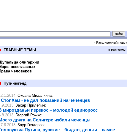
» Расширенный поиск
ГЛАВНЫЕ ТЕМЫ
» Все темы
Щупальца олигархии
Марш несогласных
Права человеков
Путинюгенд
12.1.2014
Оксана Михалкина
:
«СтопХам» не дал показаний на чеченцев
4.9.2013
Захар Прилепин
:
В мирозданьи перекос – молодой единоросс
6.8.2013
Георгий Рожко
:
Моего друга на Селигере избили чеченцы
27.6.2013
Заур Газдаров
:
Голосую за Путина, русские – быдло, деньги – самое