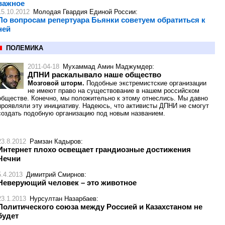
важное
15.10.2012
Молодая Гвардия Единой России
:
По вопросам репертуара Бьянки советуем обратиться к
ней
ПОЛЕМИКА
2011-04-18
Мухаммад Амин Маджумдер
:
ДПНИ раскалывало наше общество
Мозговой шторм.
Подобные экстремистские организации
не имеют право на существование в нашем российском
обществе. Конечно, мы положительно к этому отнеслись. Мы давно
проявляли эту инициативу. Надеюсь, что активисты ДПНИ не смогут
создать подобную организацию под новым названием.
23.8.2012
Рамзан Кадыров
:
Интернет плохо освещает грандиозные достижения
Чечни
5.4.2013
Димитрий Смирнов
:
Неверующий человек – это животное
23.1.2013
Нурсултан Назарбаев
:
Политического союза между Россией и Казахстаном не
будет