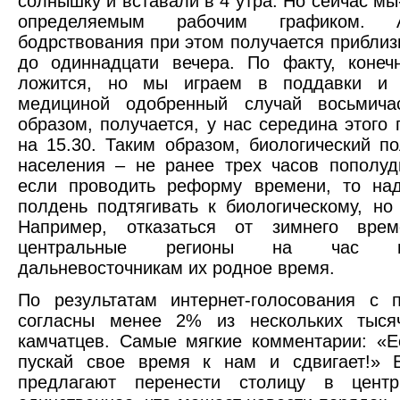
солнышку и вставали в 4 утра. Но сейчас мы
определяемым рабочим графиком. 
бодрствования при этом получается приблиз
до одиннадцати вечера. По факту, конеч
ложится, но мы играем в поддавки и 
медициной одобренный случай восьмича
образом, получается, у нас середина этого
на 15.30. Таким образом, биологический п
населения – не ранее трех часов пополуд
если проводить реформу времени, то над
полдень подтягивать к биологическому, но
Например, отказаться от зимнего врем
центральные регионы на час вп
дальневосточникам их родное время.
По результатам интернет-голосования с 
согласны менее 2% из нескольких тыся
камчатцев. Самые мягкие комментарии: «
пускай свое время к нам и сдвигает!» 
предлагают перенести столицу в цент