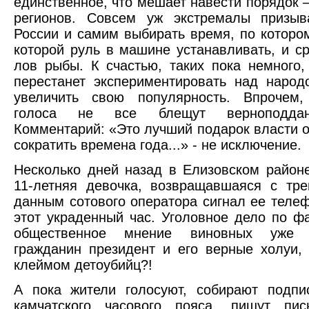
единственное, что мешает навести порядок –
регионов. Совсем уж экстремалы призыв
России и самим выбирать время, по котором
которой руль в машине устанавливать, и ср
лов рыбы. К счастью, таких пока немного,
перестанет экспериментировать над народ
увеличить свою популярность. Впрочем
голоса не все блещут верноподдан
Комментарий: «Это лучший подарок власти 
сократить времена года...» - не исключение.
Несколько дней назад в Елизовском район
11-летняя девочка, возвращавшаяся с тр
данным сотового оператора сигнал ее телеф
этот украденный час. Уголовное дело по ф
общественное мнение виновных уже о
гражданин президент и его верные холуи,
клеймом детоубийц?!
А пока жители голосуют, собирают подпи
камчатского часового пояса, пишут пи