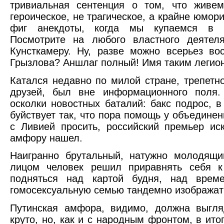
тривиальная сентенция о том, что жив
героическое, не трагическое, а крайне юмори
фиг анекдоты, когда мы купаемся в ш
Посмотрите на любого властного деятел
Кунсткамеру. Ну, разве можно всерьез во
Грызлова? Аншлаг полный! Имя таким легион
Катался недавно по милой стране, трепет
друзей, был вне информационного поля.
осколки новостных баталий: бакс подрос, 
буйствует так, что пора помощь у объедине
с Ливией просить, российский премьер и
амфору нашел.
Наигранно брутальный, натужно молодящи
лицом человек решил приравнять себя к
подняться над картой будня, над врем
гомосексуальную семью тандемно изображат
Путинская амфора, видимо, должна выгля
круто, но, как и с народным фронтом, в ито