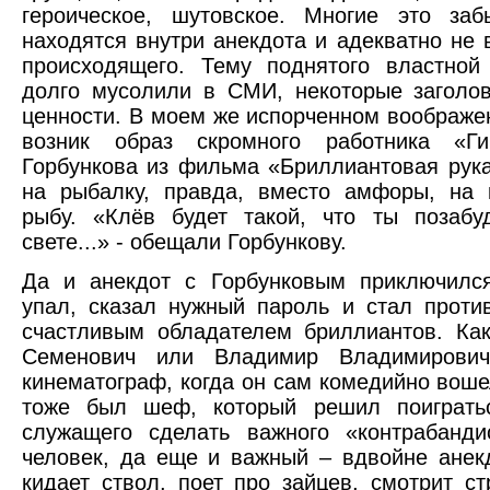
героическое, шутовское. Многие это заб
находятся внутри анекдота и адекватно не
происходящего. Тему поднятого властной
долго мусолили в СМИ, некоторые заголо
ценности. В моем же испорченном воображе
возник образ скромного работника «Г
Горбункова из фильма «Бриллиантовая рука
на рыбалку, правда, вместо амфоры, на 
рыбу. «Клёв будет такой, что ты позаб
свете...» - обещали Горбункову.
Да и анекдот с Горбунковым приключился
упал, сказал нужный пароль и стал проти
счастливым обладателем бриллиантов. Ка
Семенович или Владимир Владимирович
кинематограф, когда он сам комедийно воше
тоже был шеф, который решил поиграть
служащего сделать важного «контрабанди
человек, да еще и важный – вдвойне анекд
кидает ствол, поет про зайцев, смотрит ст