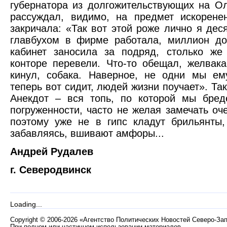
губернатора из долгожительствующих на Ол
рассуждал, видимо, на предмет искорене
закричала: «Так вот этой роже лично я деся
главбухом в фирме работала, миллион до
кабинет заносила за подряд, столько же
конторе перевели. Что-то обещал, желвак
кинул, собака. Наверное, не одни мы ем
теперь вот сидит, людей жизни поучает». Так
Анекдот – вся топь, по которой мы бред
погруженности, часто не желая замечать о
поэтому уже не в гипс кладут брильянты
забавляясь, вшивают амфоры...
Андрей Рудалев
г. Северодвинск
Loading...
Copyright
©
2006-2026 «Агентство Политических Новостей Северо-За